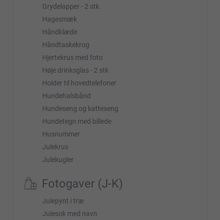
Grydelapper - 2 stk
Hagesmæk
Håndklæde
Håndtaskekrog
Hjertekrus med foto
Høje drinksglas - 2 stk
Holder til hovedtelefoner
Hundehalsbånd
Hundeseng og katteseng
Hundetegn med billede
Husnummer
Julekrus
Julekugler
Fotogaver (J-K)
Julepynt i træ
Julesok med navn