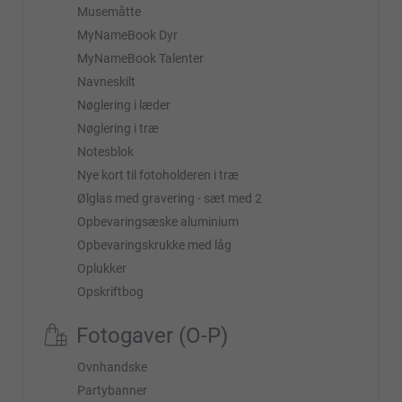
Musemåtte
MyNameBook Dyr
MyNameBook Talenter
Navneskilt
Nøglering i læder
Nøglering i træ
Notesblok
Nye kort til fotoholderen i træ
Ølglas med gravering - sæt med 2
Opbevaringsæske aluminium
Opbevaringskrukke med låg
Oplukker
Opskriftbog
Fotogaver (O-P)
Ovnhandske
Partybanner