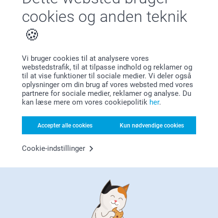
Magasinomslag
cookies og anden teknik
Portræt af kæledyr
Metal
Vi bruger cookies til at analysere vores
Aluminiumsfoto
webstedstrafik, til at tilpasse indhold og reklamer og
Aluminiumsfoto med børstet overflade
til at vise funktioner til sociale medier. Vi deler også
oplysninger om din brug af vores websted med vores
Alu Poster
partnere for sociale medier, reklamer og analyse. Du
Billedvæg Hexagon
kan læse mere om vores cookiepolitik
her
.
Personlig bykort
Accepter alle cookies
Kun nødvendige cookies
Kollage Fotovæg
Cookie-indstillinger
Billedvæg Hexagon
Lærredsgalleri
Fotostat galleri
Billedvæg Rund
Billedvæg Kvadrat
Delt fotostat