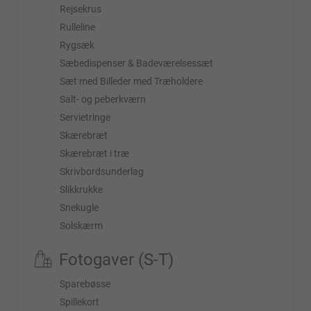
Rejsekrus
Rulleline
Rygsæk
Sæbedispenser & Badeværelsessæt
Sæt med Billeder med Træholdere
Salt- og peberkværn
Servietringe
Skærebræt
Skærebræt i træ
Skrivbordsunderlag
Slikkrukke
Snekugle
Solskærm
Fotogaver (S-T)
Sparebøsse
Spillekort