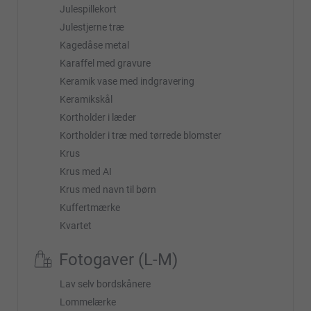
Julespillekort
Julestjerne træ
Kagedåse metal
Karaffel med gravure
Keramik vase med indgravering
Keramikskål
Kortholder i læder
Kortholder i træ med tørrede blomster
Krus
Krus med AI
Krus med navn til børn
Kuffertmærke
Kvartet
Fotogaver (L-M)
Lav selv bordskånere
Lommelærke