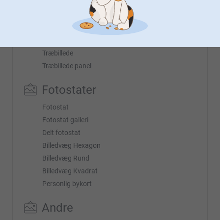
Delt lærredsbillede
Træbilleder
Træbillede
Træbillede panel
Fotostater
Fotostat
Fotostat galleri
Delt fotostat
Billedvæg Hexagon
Billedvæg Rund
Billedvæg Kvadrat
Personlig bykort
Andre