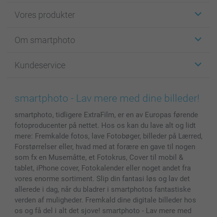
Vores produkter
Klistermærker
Om smartphoto
Fotokort
Fotogaver
Om smartphoto
Kundeservice
Fotobøger
For affiliate
Lærred & Vægdekoration
Fortrolighedserklæring
Kontakt os & FAQ
Billeder, Plakater & Fotohæfter
Cookie Policy
100% tilfredshedsgaranti
smartphoto - Lav mere med dine billeder!
Cover til mobil & tablet
Sitemap
smartbonus
smartphoto, tidligere ExtraFilm, er en av Europas førende
MyNameBook
Betingelser og garantier
Priser & betaling
fotoproducenter på nettet. Hos os kan du lave alt og lidt
Fotokalender & Kalenderbog
Investor Relations
Status for ordrer
mere: Fremkalde fotos, lave Fotobøger, billeder på Lærred,
Fotorammer & Tilbehør
Forstørrelser eller, hvad med at forære en gave til nogen
Alle fotoprodukter
som fx en Musemåtte, et Fotokrus, Cover til mobil &
tablet, iPhone cover, Fotokalender eller noget andet fra
vores enorme sortiment. Slip din fantasi løs og lav det
allerede i dag, når du bladrer i smartphotos fantastiske
verden af muligheder. Fremkald dine digitale billeder hos
os og få del i alt det sjove! smartphoto - Lav mere med