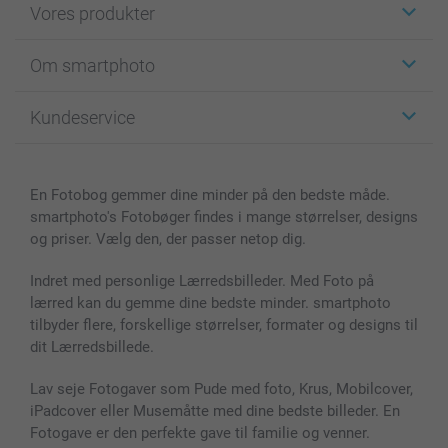
Vores produkter
Klistermærker
Om smartphoto
Fotokort
Fotogaver
Om smartphoto
Kundeservice
Fotobøger
For affiliate
Lærred & Vægdekoration
Fortrolighedserklæring
Kontakt os & FAQ
Billeder, Plakater & Fotohæfter
Cookie Policy
100% tilfredshedsgaranti
En Fotobog gemmer dine minder på den bedste måde.
Cover til mobil & tablet
Sitemap
smartbonus
smartphoto's Fotobøger findes i mange størrelser, designs
MyNameBook
Betingelser og garantier
Priser & betaling
og priser. Vælg den, der passer netop dig.
Fotokalender & Kalenderbog
Investor Relations
Status for ordrer
Fotorammer & Tilbehør
Indret med personlige Lærredsbilleder. Med Foto på
lærred kan du gemme dine bedste minder. smartphoto
Alle fotoprodukter
tilbyder flere, forskellige størrelser, formater og designs til
dit Lærredsbillede.
Lav seje Fotogaver som Pude med foto, Krus, Mobilcover,
iPadcover eller Musemåtte med dine bedste billeder. En
Fotogave er den perfekte gave til familie og venner.