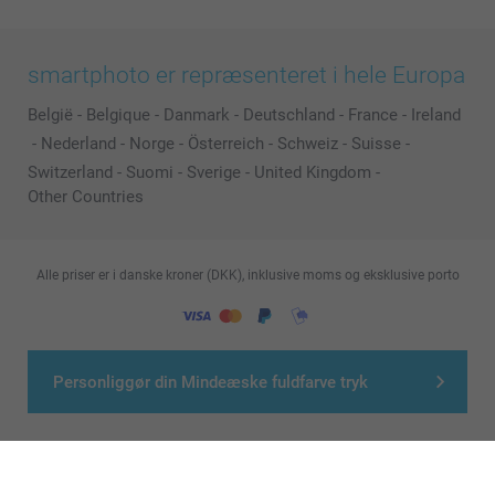
smartphoto er repræsenteret i hele Europa
België
-
Belgique
-
Danmark
-
Deutschland
-
France
-
Ireland
-
Nederland
-
Norge
-
Österreich
-
Schweiz
-
Suisse
-
Switzerland
-
Suomi
-
Sverige
-
United Kingdom
-
Other Countries
Alle priser er i danske kroner (DKK), inklusive moms og eksklusive porto
© smartphoto group. All rights reserved
Personliggør din Mindeæske fuldfarve tryk
>