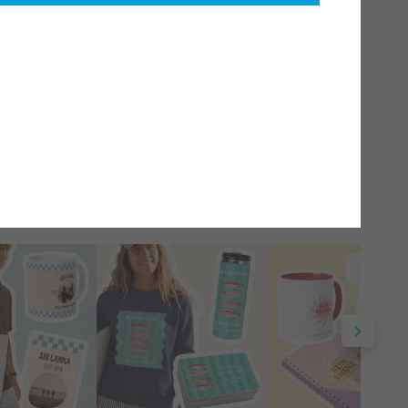
dine fotoprodukter. Uanset om du drømmer om krystalklart
tværker.