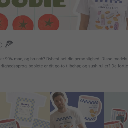
c 🍕
n er 90% mad, og brunch? Dybest set din personlighed. Disse madelsk
ærlighedssprog, boblete er dit go-to tilbehør, og sushiruller? De for