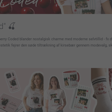
d" 🍒
herry Coded blander nostalgisk charme med moderne selvtillid - fx 
 æstetik fejrer den søde tiltrækning af kirsebær gennem modevalg, s