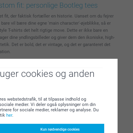
stom fit: personlige Bootleg tees
 fit, der faktisk fortæller en historie. Uanset om du fejrer
r bare vil bære dine egne 'main character'-øjeblikke, så er
yle T-shirts det helt rigtige move. Dette er ikke bare en
tager dine yndlingsbilleder og giver dem den ikoniske, high-
etik. Det er bold, det er vintage, og det er garanteret det
ation.
ruger cookies og anden
res webstedstrafik, til at tilpasse indhold og
l sociale medier. Vi deler også oplysninger om din
tnere for sociale medier, reklamer og analyse. Du
tik
her
.
Kun nødvendige cookies