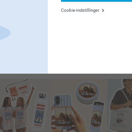
Cookie-indstillinger
moods 🌴
designs kollektion og bring den ultimative feriefølelse direkte til 
s tropiske designs forvandler dine smukkeste minder til ægte kuns