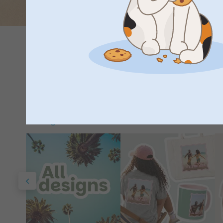
Sunset tones and tropical 
Lad dig rive med af den varme brise fra vores island vibes 
vand, vajende palmer eller den afslappede aloha-ånd – vore
Vælg din vibe