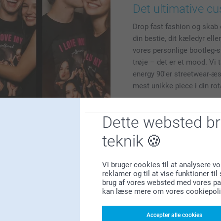
Det ultimative cu
Drop fast fashion og skab et
din bestie, dit kæledyr elle
vores personlige bootleg-st
trøje – det er et mood. Vi 
energy 90'er streetwear-æst
mest unikke piece i din rot
Dette websted b
teknik
Vi bruger cookies til at analysere vo
reklamer og til at vise funktioner ti
brug af vores websted med vores par
kan læse mere om vores cookiepoli
Accepter alle cookies