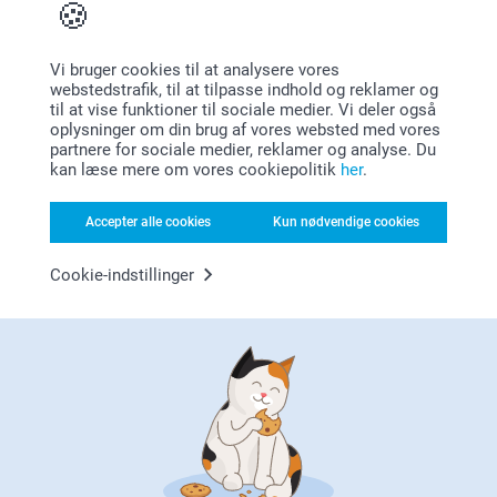
bryllupsdag med nogle af disse fantastiske gaver, som I
begge to kan få glæde af.
Vi bruger cookies til at analysere vores
webstedstrafik, til at tilpasse indhold og reklamer og
Gaver, der passer til alle!
til at vise funktioner til sociale medier. Vi deler også
oplysninger om din brug af vores websted med vores
partnere for sociale medier, reklamer og analyse. Du
kan læse mere om vores cookiepolitik
her
.
Accepter alle cookies
Kun nødvendige cookies
Cookie-indstillinger
Personlige gaver er den perfekte måde at vise for nogen,
hvor meget de betyder for dig. Med en velovervejet og
speciel gave vil modtageren komme til at føle sig virkelig