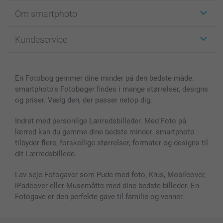
Klistermærker
Om smartphoto
Fotokort
Fotogaver
Om smartphoto
Kundeservice
Fotobøger
For affiliate
Lærred & Vægdekoration
Fortrolighedserklæring
Kontakt os & FAQ
Billeder, Plakater & Fotohæfter
Cookie Policy
100% tilfredshedsgaranti
En Fotobog gemmer dine minder på den bedste måde.
Cover til mobil & tablet
Sitemap
smartbonus
smartphoto's Fotobøger findes i mange størrelser, designs
MyNameBook
Betingelser og garantier
Priser & betaling
og priser. Vælg den, der passer netop dig.
Fotokalender & Kalenderbog
Investor Relations
Status for ordrer
Fotorammer & Tilbehør
Indret med personlige Lærredsbilleder. Med Foto på
lærred kan du gemme dine bedste minder. smartphoto
Alle fotoprodukter
tilbyder flere, forskellige størrelser, formater og designs til
dit Lærredsbillede.
Lav seje Fotogaver som Pude med foto, Krus, Mobilcover,
iPadcover eller Musemåtte med dine bedste billeder. En
Fotogave er den perfekte gave til familie og venner.