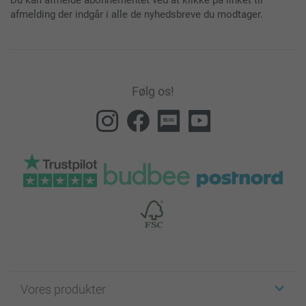
Du kan afmelde abonnementet ved at klikke på linket til
afmelding der indgår i alle de nyhedsbreve du modtager.
Følg os!
Vores produkter