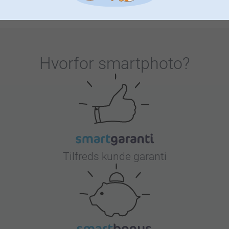
værdsat. Uanset hvilken alder eller hvilke interes…
Mere
Hvorfor
smartphoto
?
Tilfreds kunde garanti