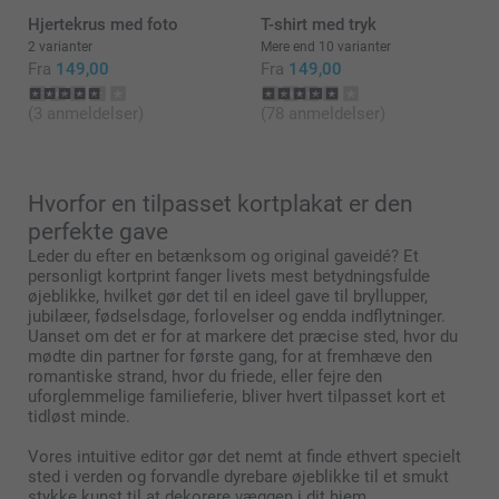
Hjertekrus med foto
T-shirt med tryk
2 varianter
Mere end 10 varianter
Fra
149,00
Fra
149,00
(3 anmeldelser)
(78 anmeldelser)
Hvorfor en tilpasset kortplakat er den
perfekte gave
Leder du efter en betænksom og original gaveidé? Et
personligt kortprint fanger livets mest betydningsfulde
øjeblikke, hvilket gør det til en ideel gave til bryllupper,
jubilæer, fødselsdage, forlovelser og endda indflytninger.
Uanset om det er for at markere det præcise sted, hvor du
mødte din partner for første gang, for at fremhæve den
romantiske strand, hvor du friede, eller fejre den
uforglemmelige familieferie, bliver hvert tilpasset kort et
tidløst minde.
Vores intuitive editor gør det nemt at finde ethvert specielt
sted i verden og forvandle dyrebare øjeblikke til et smukt
stykke kunst til at dekorere væggen i dit hjem.