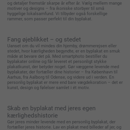
og detaljer fremstår skarpe år efter år. Vælg mellem mange
motiver og designs – fra ikoniske storbyer til små
hyggelige lokalsamfund. Vi tilbyder også forskellige
rammer, som passer perfekt til din byplakat.
Fang øjeblikket – og stedet
Uanset om du vil mindes din hjemby, drømmerejsen eller
stedet, hvor kærligheden begyndte, er en byplakat en smuk
måde at bevare det på. Med smartphoto bestiller du
byplakater online og får leveret et personligt stykke
plakatkunst, der betyder noget. Gør væggene levende med
byplakater, der fortæller dine historier – fra København til
Aarhus, fra Aalborg til Odense, og videre ud i verden. En
personlig byplakat er mere end bare vægdekoration – det er
kunst, design og følelser samlet i ét motiv.
Skab en byplakat med jeres egen
kærlighedshistorie
Gør jeres minder levende med en personlig byplakat, der
fortæller jeres historie. Lav en plakat med billeder af jer, og