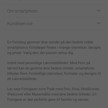
Klistermærker
Om smartphoto
Fotokort
Fotogaver
Om smartphoto
Kundeservice
Fotobøger
For affiliate
Lærred & Vægdekoration
Fortrolighedserklæring
Kontakt os & FAQ
Billeder, Plakater & Fotohæfter
Cookie Policy
100% tilfredshedsgaranti
En Fotobog gemmer dine minder på den bedste måde.
Cover til mobil & tablet
Sitemap
smartbonus
smartphoto's Fotobøger findes i mange størrelser, designs
MyNameBook
Betingelser og garantier
Priser & betaling
og priser. Vælg den, der passer netop dig.
Fotokalender & Kalenderbog
Investor Relations
Status for ordrer
Fotorammer & Tilbehør
Indret med personlige Lærredsbilleder. Med Foto på
lærred kan du gemme dine bedste minder. smartphoto
Alle fotoprodukter
tilbyder flere, forskellige størrelser, formater og designs til
dit Lærredsbillede.
Lav seje Fotogaver som Pude med foto, Krus, Mobilcover,
iPadcover eller Musemåtte med dine bedste billeder. En
Fotogave er den perfekte gave til familie og venner.