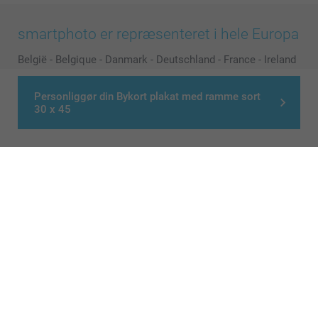
smartphoto er repræsenteret i hele Europa
België
-
Belgique
-
Danmark
-
Deutschland
-
France
-
Ireland
-
Nederland
-
Norge
-
Österreich
-
Schweiz
-
Suisse
-
Personliggør din Bykort plakat med ramme sort
Switzerland
-
Suomi
-
Sverige
-
United Kingdom
-
30 x 45
Other Countries
Alle priser er i danske kroner (DKK), inklusive moms og eksklusive porto
© smartphoto group. All rights reserved
>