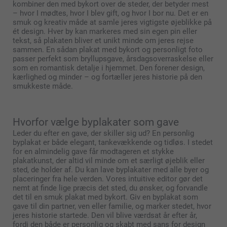
kombiner den med bykort over de steder, der betyder mest
– hvor I mødtes, hvor I blev gift, og hvor I bor nu. Det er en
smuk og kreativ måde at samle jeres vigtigste øjeblikke på
ét design. Hver by kan markeres med sin egen pin eller
tekst, så plakaten bliver et unikt minde om jeres rejse
sammen. En sådan plakat med bykort og personligt foto
passer perfekt som bryllupsgave, årsdagsoverraskelse eller
som en romantisk detalje i hjemmet. Den forener design,
kærlighed og minder – og fortæller jeres historie på den
smukkeste måde.
Hvorfor vælge byplakater som gave
Leder du efter en gave, der skiller sig ud? En personlig
byplakat er både elegant, tankevækkende og tidløs. I stedet
for en almindelig gave får modtageren et stykke
plakatkunst, der altid vil minde om et særligt øjeblik eller
sted, de holder af. Du kan lave byplakater med alle byer og
placeringer fra hele verden. Vores intuitive editor gør det
nemt at finde lige præcis det sted, du ønsker, og forvandle
det til en smuk plakat med bykort. Giv en byplakat som
gave til din partner, ven eller familie, og marker stedet, hvor
jeres historie startede. Den vil blive værdsat år efter år,
fordi den både er personlig og skabt med sans for design