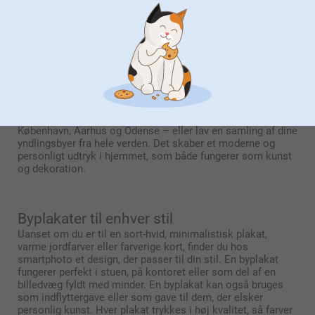
smartphoto kan du nemt lave din egen byplakat online.
Vælg mellem mange danske designs, farver og skrifttyper,
og tilpas kortet med det område, der betyder mest for dig.
Skal det være hele byen, kvarteret hvor du bor, eller måske
en særlig park, strand eller vej? Du bestemmer. Når du har
valgt stedet, kan du tilføje koordinater, dato eller en kort
personlig tekst – og du kan også tilføje dine egne billeder.
Det gør hver byplakat unik: et ægte minde, du selv har
skabt. Du kan også lave en serie af byplakater og hænge
dem sammen som en billedvæg. Kombinér fx motiver fra
København, Aarhus og Odense – eller lav en samling af dine
yndlingsbyer fra hele verden. Det skaber et moderne og
personligt udtryk i hjemmet, som både fungerer som kunst
og dekoration.
Byplakater til enhver stil
Uanset om du er til en sort-hvid, minimalistisk plakat,
varme jordfarver eller farverige kort, finder du hos
smartphoto et design, der passer til din stil. En byplakat
fungerer perfekt i stuen, på kontoret eller som del af en
billedvæg fyldt med minder. En byplakat kan også bruges
som indflyttergave eller som gave til dem, der elsker
personlig kunst. Hver plakat trykkes i høj kvalitet, så farver