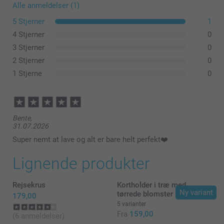
Alle anmeldelser (1)
5 Stjerner
1
4 Stjerner
0
3 Stjerner
0
2 Stjerner
0
1 Stjerne
0
Bente,
31.07.2026
Super nemt at lave og alt er bare helt perfekt❤️
Lignende produkter
Rejsekrus
Kortholder i træ med
Ny variant
tørrede blomster
179,00
5 varianter
Fra
159,00
(6 anmeldelser)