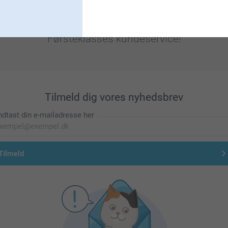
Førsteklasses kundeservice!
Tilmeld dig vores nyhedsbrev
ndtast din e-mailadresse her
Tilmeld