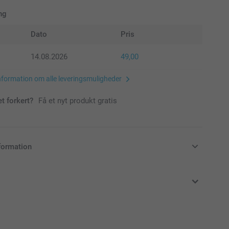
ng
Dato
Pris
14.08.2026
49,00
nformation om alle leveringsmuligheder
et forkert?
Få et nyt produkt gratis
formation
klusive moms og uden forsendelsesomkostninger