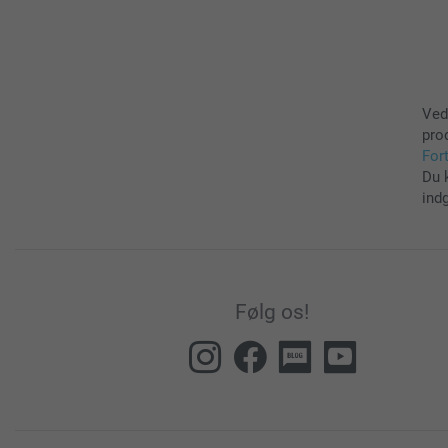
Ved
pro
For
Du 
ind
Følg os!