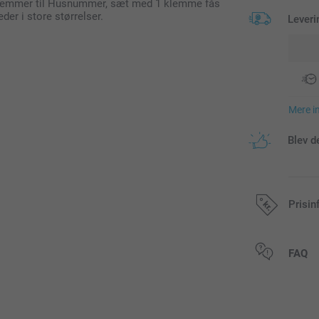
4 klemmer til Husnummer, sæt med 1 klemme fås
eder i store størrelser.
Leveri
Mere i
Blev d
Prisin
Alle priser in
FAQ