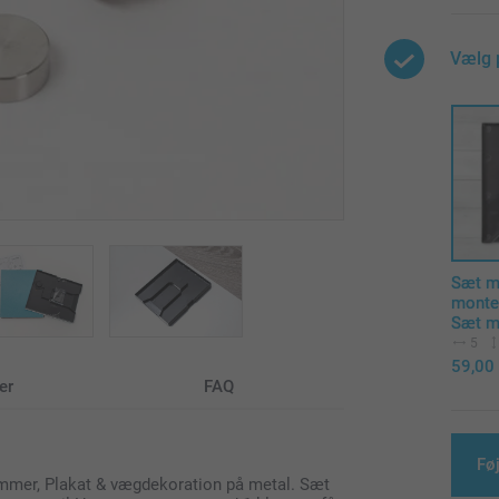
Vælg 
Sæt 
monte
Sæt m
5
59,00
er
FAQ
Føj
mmer, Plakat & vægdekoration på metal. Sæt