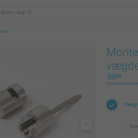
STEM
Monter
vægde
59,
00
fragtomkostninger 
Vælg 