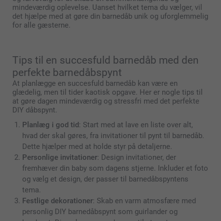
mindeværdig oplevelse. Uanset hvilket tema du vælger, vil
det hjælpe med at gøre din barnedåb unik og uforglemmelig
for alle gæsterne.
Tips til en succesfuld barnedåb med den
perfekte barnedåbspynt
At planlægge en succesfuld barnedåb kan være en
glædelig, men til tider kaotisk opgave. Her er nogle tips til
at gøre dagen mindeværdig og stressfri med det perfekte
DIY dåbspynt.
Planlæg i god tid
: Start med at lave en liste over alt,
hvad der skal gøres, fra invitationer til pynt til barnedåb.
Dette hjælper med at holde styr på detaljerne.
Personlige invitationer
: Design invitationer, der
fremhæver din baby som dagens stjerne. Inkluder et foto
og vælg et design, der passer til barnedåbspyntens
tema.
Festlige dekorationer
: Skab en varm atmosfære med
personlig DIY barnedåbspynt som guirlander og