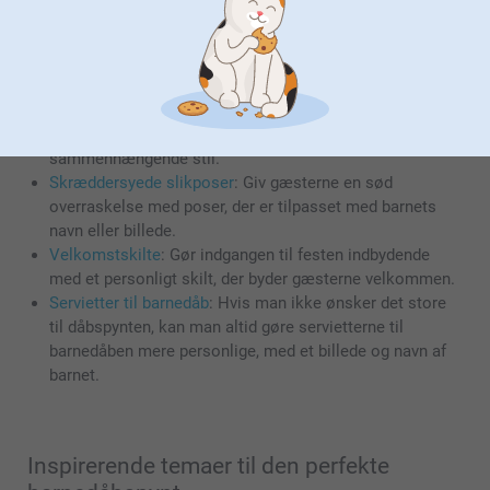
Her er nogle anbefalinger til, hvordan I kan bruge vores DIY
barnedåbspynt til at skabe en mindeværdig dag:
Personlige guirlander
: Tilføj barnets navn og billeder for
at skabe en varm og indbydende atmosfære.
Bordpynt til barnedåb
: Vælg farver og temaer, der
matcher resten af festen, for at skabe en
sammenhængende stil.
Skræddersyede slikposer
: Giv gæsterne en sød
overraskelse med poser, der er tilpasset med barnets
navn eller billede.
Velkomstskilte
: Gør indgangen til festen indbydende
med et personligt skilt, der byder gæsterne velkommen.
Servietter til barnedåb
: Hvis man ikke ønsker det store
til dåbspynten, kan man altid gøre servietterne til
barnedåben mere personlige, med et billede og navn af
barnet.
Inspirerende temaer til den perfekte