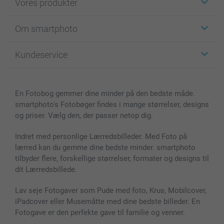
Vores produkter
Klistermærker
Om smartphoto
Fotokort
Fotogaver
Om smartphoto
Kundeservice
Fotobøger
For affiliate
Lærred & Vægdekoration
Fortrolighedserklæring
Kontakt os & FAQ
Billeder, Plakater & Fotohæfter
Cookie Policy
100% tilfredshedsgaranti
En Fotobog gemmer dine minder på den bedste måde.
Cover til mobil & tablet
Sitemap
smartbonus
smartphoto's Fotobøger findes i mange størrelser, designs
MyNameBook
Betingelser og garantier
Priser & betaling
og priser. Vælg den, der passer netop dig.
Fotokalender & Kalenderbog
Investor Relations
Status for ordrer
Fotorammer & Tilbehør
Indret med personlige Lærredsbilleder. Med Foto på
lærred kan du gemme dine bedste minder. smartphoto
Alle fotoprodukter
tilbyder flere, forskellige størrelser, formater og designs til
dit Lærredsbillede.
Lav seje Fotogaver som Pude med foto, Krus, Mobilcover,
iPadcover eller Musemåtte med dine bedste billeder. En
Fotogave er den perfekte gave til familie og venner.