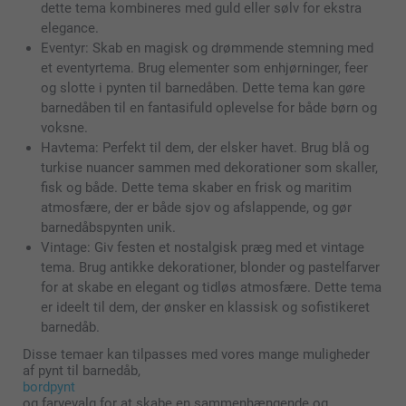
dette tema kombineres med guld eller sølv for ekstra
elegance.
Eventyr: Skab en magisk og drømmende stemning med
et eventyrtema. Brug elementer som enhjørninger, feer
og slotte i pynten til barnedåben. Dette tema kan gøre
barnedåben til en fantasifuld oplevelse for både børn og
voksne.
Havtema: Perfekt til dem, der elsker havet. Brug blå og
turkise nuancer sammen med dekorationer som skaller,
fisk og både. Dette tema skaber en frisk og maritim
atmosfære, der er både sjov og afslappende, og gør
barnedåbspynten unik.
Vintage: Giv festen et nostalgisk præg med et vintage
tema. Brug antikke dekorationer, blonder og pastelfarver
for at skabe en elegant og tidløs atmosfære. Dette tema
er ideelt til dem, der ønsker en klassisk og sofistikeret
barnedåb.
Disse temaer kan tilpasses med vores mange muligheder
af pynt til barnedåb,
bordpynt
og farvevalg for at skabe en sammenhængende og