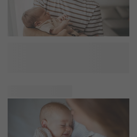
Hurra, der er kommet en lille ny! Skal du på besøg og vil du
gerne tage en gave med til den nybagte far? Det er en
fantastisk idé! Med en personlig gave vil du helt sikkert
overraske ham. Vi har samlet vores favorit-gaver til nybagte
fædre. Disse gaver er unikke og nemme at personliggøre.
Tilføj et sødt billede af babyen eller en sjov tekst, og du vil
helt sikkert fremkalde et smil!