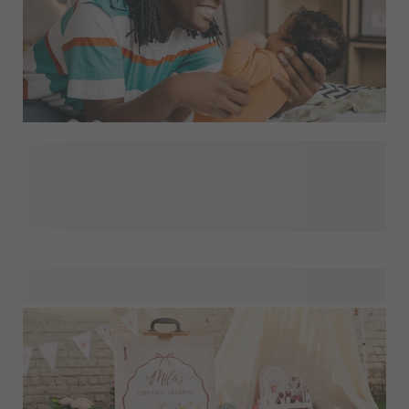
Når en baby bliver født, strømmer folk til med søde gaver til
barnet. Men glem ikke moren! Hun har ydet en
toppræstation og fortjener lidt forkælelse. Hvordan?
Selvfølgelig med en sjov og personlig gave! Hvad med en
eller en
? Disse gaver er
ikke kun praktiske, men også trendy. Tilføj en personlig
detalje for virkelig at overraske hende. Leder du efter flere
personlige gaveidéer til nybagte mødre? Så tag et kig i
vores Mom Gift Shop!