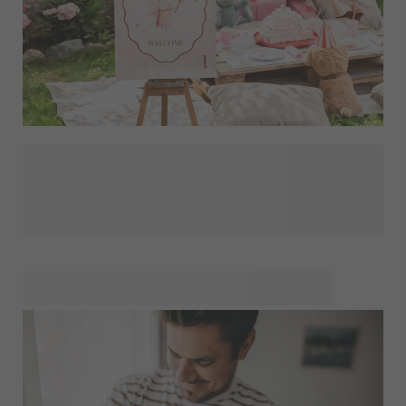
Det første år med din baby flyver forbi, og inden du ved af
det, er den allerførste fødselsdag lige om hjørnet. Det er en
fantastisk milepæl, som du selvfølgelig gerne vil fejre
ordentligt med venner og familie. At arrangere en sådan
fest begynder med god forberedelse og et sjovt tema, som
du kan føre videre i unikke, personaliserede invitationer
med det smukkeste billede af din lille én. Til udsmykningen
af festen gør du det ekstra personligt med den smukkeste
dekoration til en 1-års fødselsdag: tænk på en festlig
fotofane med de fineste øjeblikke fra de seneste tolv
måneder, farverige dækkeservietter til festbordet og meget
mere.