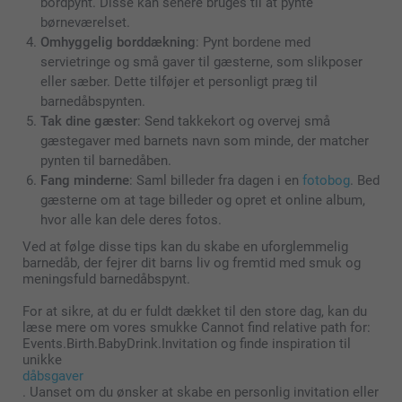
bordpynt. Disse kan senere bruges til at pynte
børneværelset.
Omhyggelig borddækning
: Pynt bordene med
servietringe og små gaver til gæsterne, som slikposer
eller sæber. Dette tilføjer et personligt præg til
barnedåbspynten.
Tak dine gæster
: Send takkekort og overvej små
gæstegaver med barnets navn som minde, der matcher
pynten til barnedåben.
Fang minderne
: Saml billeder fra dagen i en
fotobog
. Bed
gæsterne om at tage billeder og opret et online album,
hvor alle kan dele deres fotos.
Ved at følge disse tips kan du skabe en uforglemmelig
barnedåb, der fejrer dit barns liv og fremtid med smuk og
meningsfuld barnedåbspynt.
For at sikre, at du er fuldt dækket til den store dag, kan du
læse mere om vores smukke Cannot find relative path for:
Events.Birth.BabyDrink.Invitation og finde inspiration til
unikke
dåbsgaver
. Uanset om du ønsker at skabe en personlig invitation eller