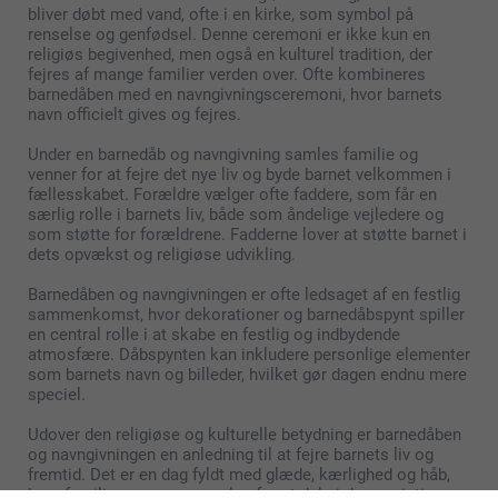
bliver døbt med vand, ofte i en kirke, som symbol på
renselse og genfødsel. Denne ceremoni er ikke kun en
religiøs begivenhed, men også en kulturel tradition, der
fejres af mange familier verden over. Ofte kombineres
barnedåben med en navngivningsceremoni, hvor barnets
navn officielt gives og fejres.
Under en barnedåb og navngivning samles familie og
venner for at fejre det nye liv og byde barnet velkommen i
fællesskabet. Forældre vælger ofte faddere, som får en
særlig rolle i barnets liv, både som åndelige vejledere og
som støtte for forældrene. Fadderne lover at støtte barnet i
dets opvækst og religiøse udvikling.
Barnedåben og navngivningen er ofte ledsaget af en festlig
sammenkomst, hvor dekorationer og barnedåbspynt spiller
en central rolle i at skabe en festlig og indbydende
atmosfære. Dåbspynten kan inkludere personlige elementer
som barnets navn og billeder, hvilket gør dagen endnu mere
speciel.
Udover den religiøse og kulturelle betydning er barnedåben
og navngivningen en anledning til at fejre barnets liv og
fremtid. Det er en dag fyldt med glæde, kærlighed og håb,
hvor familie og venner samles for at dele i denne vigtige