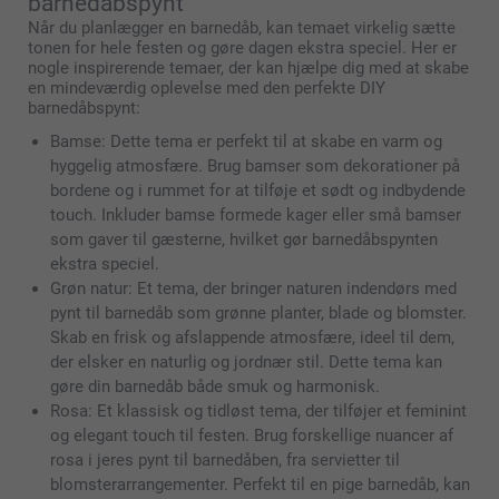
barnedåbspynt
Når du planlægger en barnedåb, kan temaet virkelig sætte
tonen for hele festen og gøre dagen ekstra speciel. Her er
nogle inspirerende temaer, der kan hjælpe dig med at skabe
en mindeværdig oplevelse med den perfekte DIY
barnedåbspynt:
Bamse: Dette tema er perfekt til at skabe en varm og
hyggelig atmosfære. Brug bamser som dekorationer på
bordene og i rummet for at tilføje et sødt og indbydende
touch. Inkluder bamse formede kager eller små bamser
som gaver til gæsterne, hvilket gør barnedåbspynten
ekstra speciel.
Grøn natur: Et tema, der bringer naturen indendørs med
pynt til barnedåb som grønne planter, blade og blomster.
Skab en frisk og afslappende atmosfære, ideel til dem,
der elsker en naturlig og jordnær stil. Dette tema kan
gøre din barnedåb både smuk og harmonisk.
Rosa: Et klassisk og tidløst tema, der tilføjer et feminint
og elegant touch til festen. Brug forskellige nuancer af
rosa i jeres pynt til barnedåben, fra servietter til
blomsterarrangementer. Perfekt til en pige barnedåb, kan