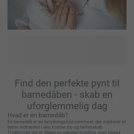
Har du set vores fødselsbutik? Her finder du alt til at fejre
dit barns ankomst på uforglemmelige måder. Udforsk vores
udvalg af gennemførte fødselsgaver, personaliserede
annonceringskort og unikke minder, der fanger de første
dyrebare øjeblikke. Besøg vores fødselsbutik og find de
perfekte måder at ære denne smukke nye begyndelse.
Find den perfekte pynt til
barnedåben - skab en
uforglemmelig dag
Hvad er en barnedåb?
En barnedåb er en betydningsfuld ceremoni, der markerer et
barns indtræden i den kristne tro og fællesskab.
Traditionelt set er dåben en religiøs handling, hvor barnet