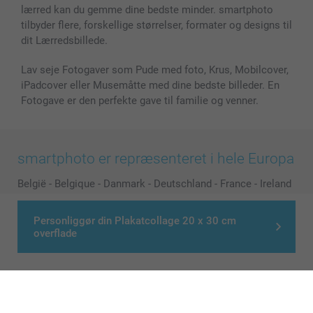
lærred kan du gemme dine bedste minder. smartphoto
tilbyder flere, forskellige størrelser, formater og designs til
dit Lærredsbillede.
Lav seje Fotogaver som Pude med foto, Krus, Mobilcover,
iPadcover eller Musemåtte med dine bedste billeder. En
Fotogave er den perfekte gave til familie og venner.
smartphoto er repræsenteret i hele Europa
België
-
Belgique
-
Danmark
-
Deutschland
-
France
-
Ireland
-
Nederland
-
Norge
-
Österreich
-
Schweiz
-
Suisse
-
Switzerland
-
Suomi
-
Sverige
-
United Kingdom
-
Personliggør din Plakatcollage 20 x 30 cm
overflade
Other Countries
Alle priser er i danske kroner (DKK), inklusive moms og eksklusive porto