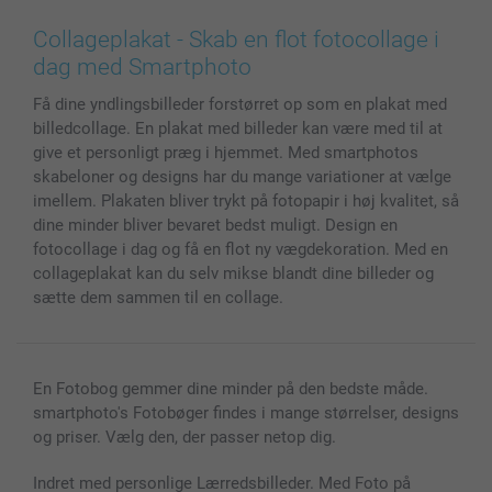
Lærred & Vægdekoration
Fortrolighedserklæring
Kontakt os & FAQ
Billeder, Plakater & Fotohæfter
Cookie Policy
100% tilfredshedsgaranti
Collageplakat - Skab en flot fotocollage i
Cover til mobil & tablet
Sitemap
smartbonus
dag med Smartphoto
MyNameBook
Betingelser og garantier
Priser & betaling
Få dine yndlingsbilleder forstørret op som en plakat med
Fotokalender & Kalenderbog
Investor Relations
Status for ordrer
billedcollage. En plakat med billeder kan være med til at
Fotorammer & Tilbehør
give et personligt præg i hjemmet. Med smartphotos
Alle fotoprodukter
skabeloner og designs har du mange variationer at vælge
imellem. Plakaten bliver trykt på fotopapir i høj kvalitet, så
dine minder bliver bevaret bedst muligt. Design en
fotocollage i dag og få en flot ny vægdekoration. Med en
collageplakat kan du selv mikse blandt dine billeder og
sætte dem sammen til en collage.
En Fotobog gemmer dine minder på den bedste måde.
smartphoto's Fotobøger findes i mange størrelser, designs
og priser. Vælg den, der passer netop dig.
Indret med personlige Lærredsbilleder. Med Foto på