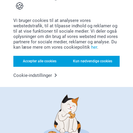
Vis reaktioner
Varme hilsner
Zeinab @smartphoto
17.02.2025
Vi bruger cookies til at analysere vores
12:51
webstedstrafik, til at tilpasse indhold og reklamer og
Hej Claus
til at vise funktioner til sociale medier. Vi deler også
Rasmus,
oplysninger om din brug af vores websted med vores
30.01.2025
Mange tak for dine 5 stjerner og vurdering, glad for at
partnere for sociale medier, reklamer og analyse. Du
du er tilfreds med dit collageplakat.
Fin kvalitet på tryk (farve osv).
kan læse mere om vores cookiepolitik
her
.
Vi ønsker dig en god dag!
Vis reaktioner
Accepter alle cookies
Kun nødvendige cookies
Varme hilsner
04.02.2025
Cookie-indstillinger
Zeinab @smartphoto
13:11
Lise,
Hej Rasmus
18.12.2024
Mange tak for dine 5 stjerner og vurdering, glad for at
Flot kvalitet og rigtig god pris
du er tilfreds med din collageplakat.
Vis reaktioner
Vi ønsker dig en god dag!
Varme hilsner
23.12.2024