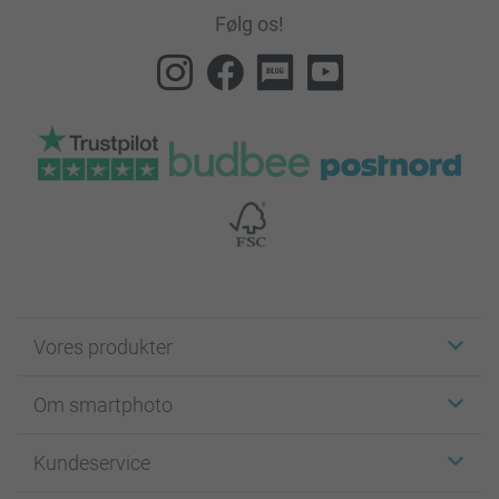
Følg os!
Vores produkter
Klistermærker
Om smartphoto
Fotokort
Fotogaver
Om smartphoto
Kundeservice
Fotobøger
For affiliate