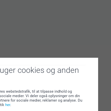
 Flyt strygejernet forsigtigt. Gentag dette tre gange.
aten køle af og fjern overførselspapiret.
førsel skal der gå 8 timer før vask
ruger cookies og anden
res webstedstrafik, til at tilpasse indhold og
l sociale medier. Vi deler også oplysninger om din
tnere for sociale medier, reklamer og analyse. Du
tik
her
.