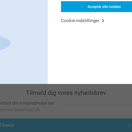
Leder du efter inspiration?
Accepter alle cookies
Cookie-indstillinger
Førsteklasses kundeservice!
Tilmeld dig vores nyhedsbrev
ndtast din e-mailadresse her
Tilmeld