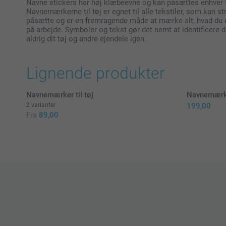
Navne stickers har høj klæbeevne og kan påsættes enhver fas
Navnemærkerne til tøj er egnet til alle tekstiler, som kan s
påsætte og er en fremragende måde at mærke alt, hvad du e
på arbejde. Symboler og tekst gør det nemt at identificere 
aldrig dit tøj og andre ejendele igen.
Lignende produkter
Navnemærker til tøj
Navnemærke
2 varianter
199,00
Fra
89,00