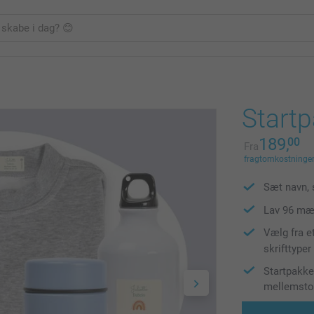
Start
189,
00
Fra
fragtomkostninger 
Sæt navn, 
Lav 96 mær
Vælg fra e
skrifttyper
Startpakke
mellemstor