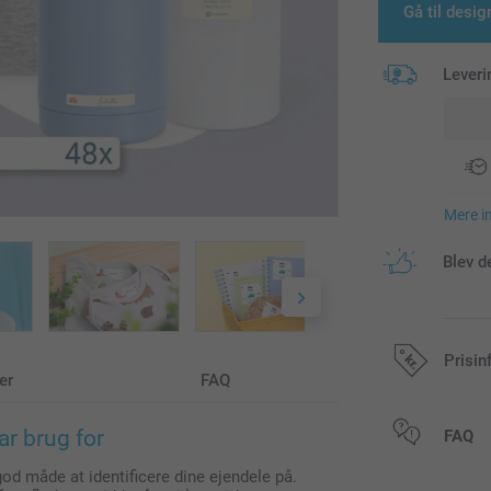
Gå til desig
Leveri
Mere i
Blev d
Prisin
er
FAQ
Alle priser in
r brug for
FAQ
od måde at identificere dine ejendele på.