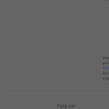
Ved
pro
For
Du 
ind
Følg os!