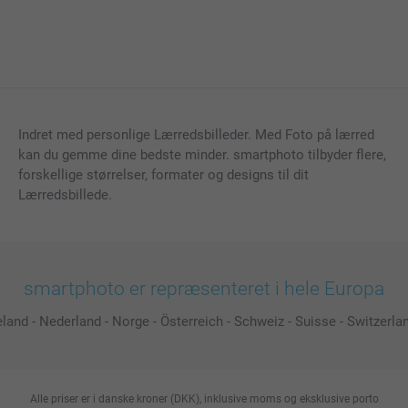
Indret med personlige Lærredsbilleder. Med Foto på lærred
kan du gemme dine bedste minder. smartphoto tilbyder flere,
forskellige størrelser, formater og designs til dit
Lærredsbillede.
smartphoto er repræsenteret i hele Europa
eland
-
Nederland
-
Norge
-
Österreich
-
Schweiz
-
Suisse
-
Switzerla
Alle priser er i danske kroner (DKK), inklusive moms og eksklusive porto