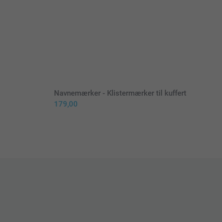
Navnemærker - Klistermærker til kuffert
179,00
strygejern på den højeste indstilling. Brug ikke damp
ærkaten på det, der skal mærkes, med teksten vendt opad
et stykke overførselspapir (følger med) på mærkaten
gejernet ovenpå og tryk med fast hånd på mærkaten i 5-10