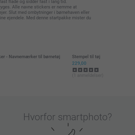
t flade og sidder fast i lang tid.
tryges. Alle navne stickers er nemme at
jer. Slut med ombytninger i børnehaven eller
dine ejendele. Med denne startpakke mister du
r - Navnemærker til børnetøj
Stempel til tøj
229,00
(1 anmeldelser)
Sæt dit 
Hvorfor
smartphoto
?
Placer m
>Placer 
Sæt stry