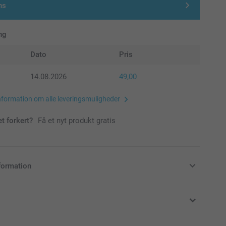
ns
ng
Dato
Pris
14.08.2026
49,00
nformation om alle leveringsmuligheder
et forkert?
Få et nyt produkt gratis
formation
klusive moms og uden forsendelsesomkostninger