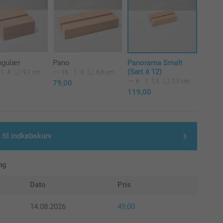
ngulær
Pano
Panorama Smalt
(Sæt á 12)
4
16
3
9,1 cm
6,9 cm
6
1,5
2,5 cm
79,00
119,00
 til indkøbskurv
ng
Dato
Pris
14.08.2026
49,00