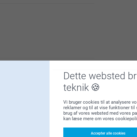
l at sende os din feedback så vi kan forbedre
g oplevelse som mulig.
martphoto.dk hvis du har nogle spørgsmål om
Dette websted b
teknik
Vi bruger cookies til at analysere vo
reklamer og til at vise funktioner ti
brug af vores websted med vores par
kan læse mere om vores cookiepoli
r om fotohållaren i trä.
Accepter alle cookies
ra att ställa var som helst!