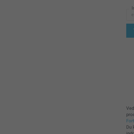
I
Ved
pro
For
Du 
ind