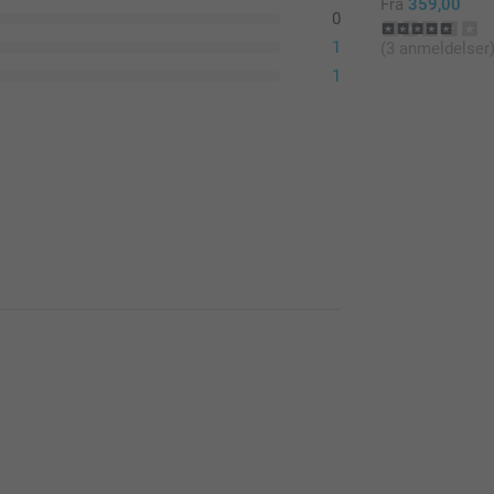
Fra
359,00
0
1
(3 anmeldelser
1
f os, det er vi glade for!
rodukt ikke er som du forventet, så vil vi
duktion.
k/kontakt