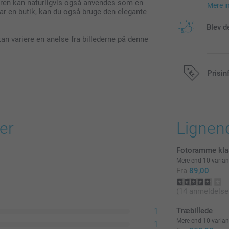
deren kan naturligvis også anvendes som en
Mere i
 har en butik, kan du også bruge den elegante
Blev d
an variere en anelse fra billederne på denne
Prisin
Alle priser in
er
Lignen
Fotoramme kla
Mere end 10 varian
Fra
89,00
(14 anmeldelse
Træbillede
1
Mere end 10 varian
1