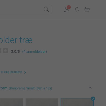
older træ
3.0
/
5
(4 anmeldelser)
er ikke inkluderet
form
(Panorama Smalt (Sæt á 12))