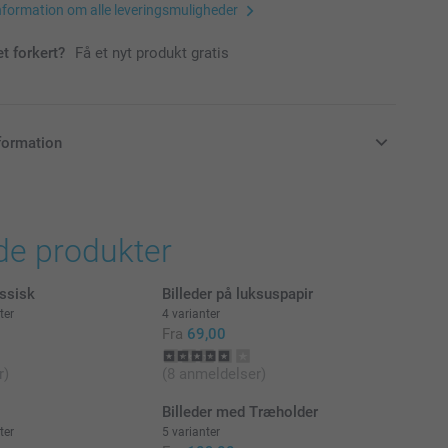
nformation om alle leveringsmuligheder
et forkert?
Få et nyt produkt gratis
formation
klusive moms og uden forsendelsesomkostninger
de produkter
ssisk
Billeder på luksuspapir
ter
4 varianter
Fra
69,00
r)
(8 anmeldelser)
Billeder med Træholder
ter
5 varianter