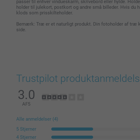
passer til enhver vindueskarm, skrivebord eller hylde. Hol
holder til julekort, postkort og andre små billeder. Hvis du
klods som prisskilteholder.
Bemærk: Træ er et naturligt produkt. Din fotoholder af træ k
side.
Trustpilot produktanmeldels
3.0
AF
5
Alle anmeldelser (4)
5 Stjerner
4 Stjerner