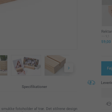
Rekta
9,1
59,00
Føj
Leveri
Specifikationer
 smukke fotoholder af træ. Det stilrene design