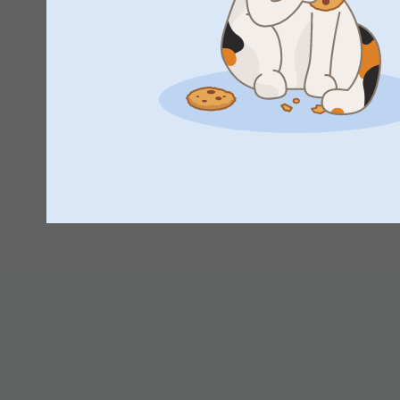
Tack för att du delar med dig.
vänliga hälsningar
Johanna, smartphoto