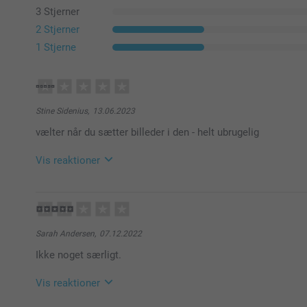
3 Stjerner
2 Stjerner
1 Stjerne
Stine Sidenius,
13.06.2023
vælter når du sætter billeder i den - helt ubrugelig
Vis reaktioner
14.06.2023
08:59
Hej Stine
Sarah Andersen,
07.12.2022
Tak fordi har taget dig tid til at skrive en anmeldelse a
Ikke noget særligt.
Du er velkommen at kontakte os hvis kvalitén på dit p
gerne finde ud hvis der er noget gået galt i vores pro
Vis reaktioner
Du bedes kontakte os på https://www.smartphoto.d