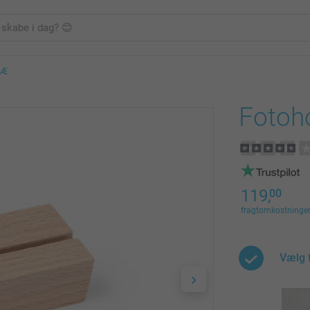
RÆ
Fotoh
119,
00
fragtomkostninger 
Vælg 