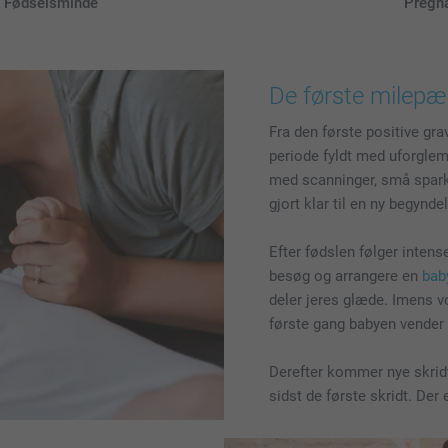
Fødselsminde
Pregn
De første milepæle
Fra den første positive grav
periode fyldt med uforglem
med scanninger, små spark
gjort klar til en ny begynde
Efter fødslen følger intens
besøg og arrangere en
bab
deler jeres glæde. Imens vo
første gang babyen vender
Derefter kommer nye skridt
sidst de første skridt. De