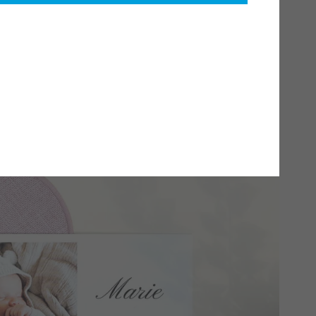
et efter barsel er en vigtig milepæl. Efter måneder sammen
e spændende og følelsesladet at starte en ny hverdag. Det
 lille, samtidig med at du glæder dig til at vende tilbage til
. Små personlige detaljer kan gøre overgangen lettere. Et
musemåtte
eller
drikkeflaske
– kan give tryghed i en travl
 hjemmet. Find inspirerende idéer til at personliggøre dine
s back to work shop.