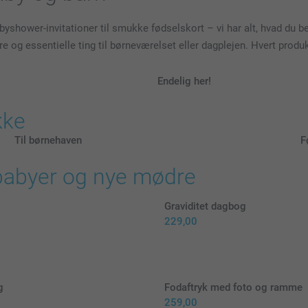
hower-invitationer til smukke fødselskort – vi har alt, hvad du beh
og essentielle ting til børneværelset eller dagplejen. Hvert produkt
Endelig her!
kke
Til børnehaven
F
 babyer og nye mødre
Graviditet dagbog
229,00
g
Fodaftryk med foto og ramme
259,00