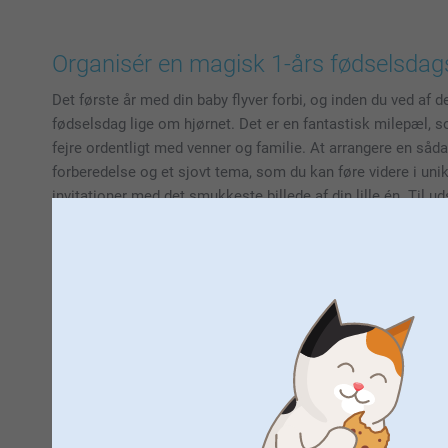
Organisér en magisk 1-års fødselsdags
Det første år med din baby flyver forbi, og inden du ved af de
fødselsdag lige om hjørnet. Det er en fantastisk milepæl, so
fejre ordentligt med venner og familie. At arrangere en så
forberedelse og et sjovt tema, som du kan føre videre i uni
invitationer med det smukkeste billede af din lille én. Til 
du det ekstra personligt med den smukkeste dekoration til
på en festlig fotofane med de fineste øjeblikke fra de senes
dækkeservietter til festbordet og meget mere.