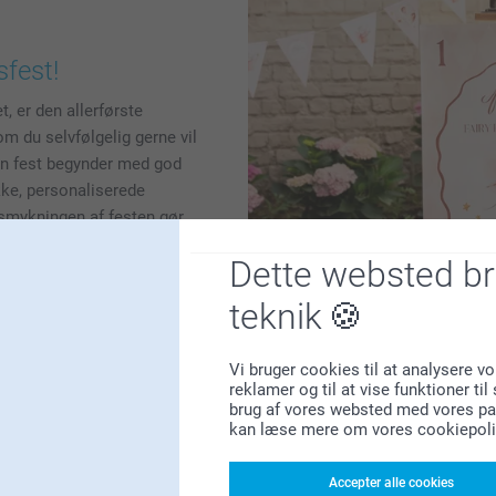
fest!
t, er den allerførste
m du selvfølgelig gerne vil
dan fest begynder med god
kke, personaliserede
udsmykningen af festen gør
 en 1-års fødselsdag: tænk
Dette websted b
te tolv måneder, farverige
teknik
Vi bruger cookies til at analysere vo
reklamer og til at vise funktioner ti
brug af vores websted med vores par
kan læse mere om vores cookiepoli
Personliggør dine 
arbejdet
Accepter alle cookies