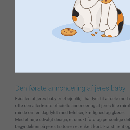
Den første annoncering af jeres baby
Fødslen af jeres baby er et øjeblik, I har lyst til at dele med
ofte den allerførste officielle annoncering af jeres lille mira
minde om en dag fyldt med følelser, kærlighed og glæde.
Med et nøje udvalgt design, et smukt foto og personlige deta
begyndelsen på jeres historie i ét enkelt kort. Fra stilrent o