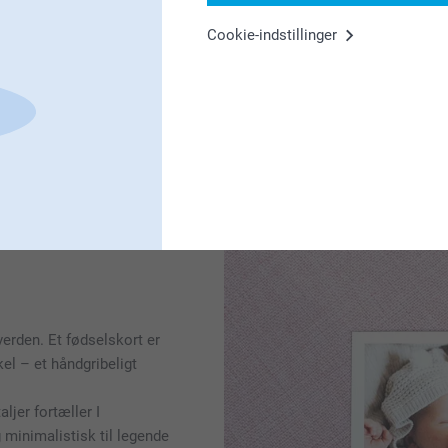
At vende tilbage til arbejd
Cookie-indstillinger
hver dag kan det føles båd
er helt normalt at savne din
kolleger og arbejdsopgaver
yndlingsfoto – på en
krus
,
arbejdsdag og minde dig om
hverdags-essentials i vore
 verden. Et fødselskort er
kel – et håndgribeligt
ljer fortæller I
g minimalistisk til legende