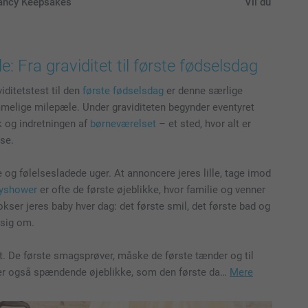
ancy Keepsakes
Vil du være m
: Fra graviditet til første fødselsdag
iditetstest til den
første fødselsdag
er denne særlige
melige milepæle. Under graviditeten begynder eventyret
 og indretningen af
børneværelset
– et sted, hvor alt er
lse.
e og følelsesladede uger. At annoncere jeres lille, tage imod
yshower
er ofte de første øjeblikke, hvor familie og venner
kser jeres baby hver dag: det første smil, det første bad og
 sig om.
. De første smagsprøver, måske de første tænder og til
r er også spændende øjeblikke, som den første da…
Mere