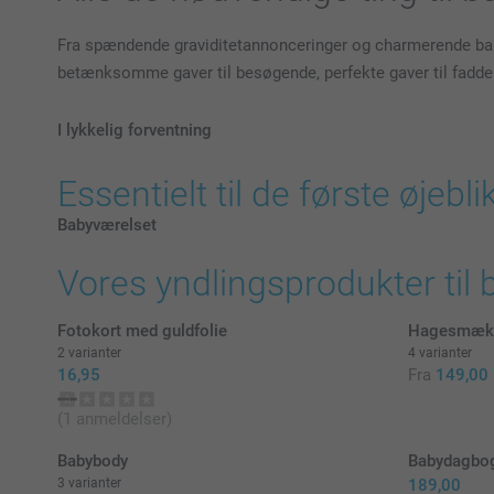
Fra spændende graviditetannonceringer og charmerende babys
betænksomme gaver til besøgende, perfekte gaver til faddere 
I lykkelig forventning
Essentielt til de første øjebli
Babyværelset
Vores yndlingsprodukter til
Fotokort med guldfolie
Hagesmæk
2 varianter
4 varianter
16,95
Fra
149,00
(1 anmeldelser)
Babybody
Babydagbo
3 varianter
189,00