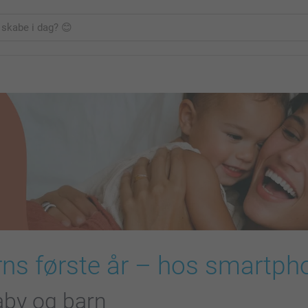
barns første år – hos smartpho
baby og barn