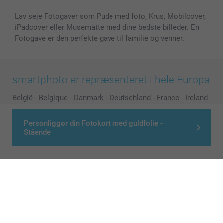
Lav seje Fotogaver som Pude med foto, Krus, Mobilcover,
iPadcover eller Musemåtte med dine bedste billeder. En
Fotogave er den perfekte gave til familie og venner.
smartphoto er repræsenteret i hele Europa
België
-
Belgique
-
Danmark
-
Deutschland
-
France
-
Ireland
-
Nederland
-
Norge
-
Österreich
-
Schweiz
-
Suisse
-
Personliggør din Fotokort med guldfolie -
Switzerland
-
Suomi
-
Sverige
-
United Kingdom
-
Stående
Other Countries
Alle priser er i danske kroner (DKK), inklusive moms og eksklusive porto
© smartphoto group. All rights reserved