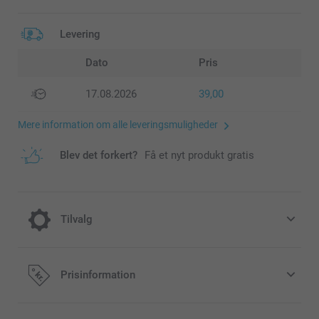
Levering
Dato
Pris
17.08.2026
39,00
Mere information om alle leveringsmuligheder
Blev det forkert?
Få et nyt produkt gratis
Tilvalg
Køb kuverter til i smukke farver, eller få
Prisinformation
hvide kuverter gratis