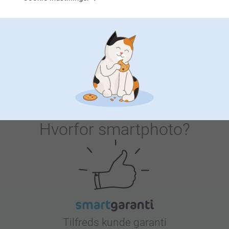
endelig til os via
https://www.smartphoto.dk/kontakt, så kigger vi
Fotokort 10 sider
Bordkort med billede
straks på det og finder en løsning.
Mere end 10 varianter
2 varianter
Fra
28,95
Fra
107,00
Venlig hilsen
Zeinab @smartphoto
(4 anmeldelser)
(7 anmeldelser)
Hvorfor
smartphoto
?
Tilfreds kunde garanti