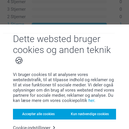
Trekantet konvolutlukning
4 Stjerner
0
3 Stjerner
0
2 Stjerner
0
1 Stjerne
1
Dette websted bruger
cookies og anden teknik
Marianne,
30.08.2025
Det jeg bestilte blev ikke leveret
Vis reaktioner
Vi bruger cookies til at analysere vores
webstedstrafik, til at tilpasse indhold og reklamer og
til at vise funktioner til sociale medier. Vi deler også
02.09.2025
Lignende produkter
oplysninger om din brug af vores websted med vores
10:11
partnere for sociale medier, reklamer og analyse. Du
Hej Marianne
kan læse mere om vores cookiepolitik
her
.
Klassiske Fotokort
Fotokort med effektlak
Vi beklager, at du ikke har modtaget hele din
Mere end 10 varianter
2 varianter
bestilling
Accepter alle cookies
Kun nødvendige cookies
Fra
11,95
13,95
Hvis du stadig ikke har modtaget din ordre, så skriv
Cookie-indstillinger
(410 anmeldelser)
(10 anmeldelser)