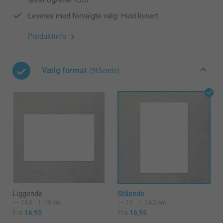
tekst og/eller foto
Leveres med forvalgte valg: Hvid kuvert
Produktinfo
Vælg format
(Stående)
Liggende
Stående
14,3
10 cm
10
14,3 cm
Fra
16,95
Fra
16,95