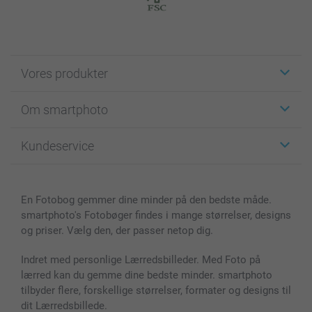
Vores produkter
Klistermærker
Om smartphoto
Fotokort
Fotogaver
Om smartphoto
Kundeservice
Fotobøger
For affiliate
Lærred & Vægdekoration
Fortrolighedserklæring
Kontakt os & FAQ
Billeder, Plakater & Fotohæfter
Cookie Policy
100% tilfredshedsgaranti
En Fotobog gemmer dine minder på den bedste måde.
Cover til mobil & tablet
Sitemap
smartbonus
smartphoto's Fotobøger findes i mange størrelser, designs
MyNameBook
Betingelser og garantier
Priser & betaling
og priser. Vælg den, der passer netop dig.
Fotokalender & Kalenderbog
Investor Relations
Status for ordrer
Fotorammer & Tilbehør
Indret med personlige Lærredsbilleder. Med Foto på
lærred kan du gemme dine bedste minder. smartphoto
Alle fotoprodukter
tilbyder flere, forskellige størrelser, formater og designs til
dit Lærredsbillede.