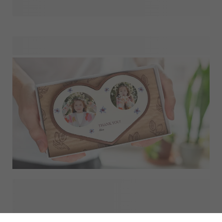
viser, hvor meget du sætter pris på hendes tilstedeværelse.
Vores gaver er designet med kærlighed, det eneste, der
mangler, er dit sidste touch, så du kan give din eller dit
barns gudmor en unik og personlig gave!
Vi kan ikke være mere stolte af vores små børn, når de
fejrer deres konfirmation. Det er den slags begivenheder, vi
altid vil huske, og det er altid en fornøjelse at fejre dem
med hele familien, inklusive gudmor og gudfar! Du har uden