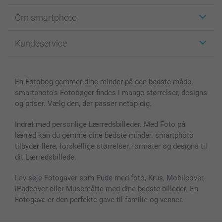
Klistermærker
Om smartphoto
Fotokort
Fotogaver
Om smartphoto
Kundeservice
Fotobøger
For affiliate
Lærred & Vægdekoration
Fortrolighedserklæring
Kontakt os & FAQ
Billeder, Plakater & Fotohæfter
Cookie Policy
100% tilfredshedsgaranti
En Fotobog gemmer dine minder på den bedste måde.
Cover til mobil & tablet
Sitemap
smartbonus
smartphoto's Fotobøger findes i mange størrelser, designs
MyNameBook
Betingelser og garantier
Priser & betaling
og priser. Vælg den, der passer netop dig.
Fotokalender & Kalenderbog
Investor Relations
Status for ordrer
Fotorammer & Tilbehør
Indret med personlige Lærredsbilleder. Med Foto på
lærred kan du gemme dine bedste minder. smartphoto
Alle fotoprodukter
tilbyder flere, forskellige størrelser, formater og designs til
dit Lærredsbillede.
Lav seje Fotogaver som Pude med foto, Krus, Mobilcover,
iPadcover eller Musemåtte med dine bedste billeder. En
Fotogave er den perfekte gave til familie og venner.