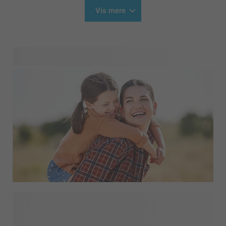
Vis mere
Gudmødre kan have en særlig plads i nogens hjerte. De er
en mentor, en ven, en beskytter og en fortrolig i én og
samme person. Ær gudmoderen i dit liv med en gave, der