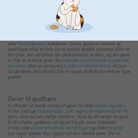
Personlige gaveidéer til Gudfar
Det er bedst at finde en gave til gudfaderen, der passer til
hans interesser. Vores personaliserede
Samsung og iPhone
cases
beskytter gudfaderens smartphone, så han kan blive
ved med at tage selfies med sit yndlingsgudbarn. Gudfædre,
der går op i madlavning, vil helt sikkert nyde vores
personaliserede
peber- og saltkværne
,
træskærebrætter
eller
flaskeåbnere
i køkkenet. Disse gaver er nemme at
lave! Bare tilføj et foto fra et smukt øjeblik sammen eller et
fint citat, der udtrykker din påskønnelse af dem, og din gave
er klar til at blive givet. En
kalender med træblok og tørrede
blomster
eller en personlig
holder til høretelefoner
vil lyse
op på deres skrivebord. Der er noget at finde for enhver type
gudfar!
Gaver til gudbarn
Vi tilbyder et bredt udvalg af gaver til både
babyer
og
børn
.
Vi har særlige
fødselsdags-
,
jule-
og
konfirmationsgaver
til
børn, som du kan vælge imellem. Hvis du vil vælge en gave
til dit ufødte gudbarn, så tag et kig på vores babyside.
Vores side
personaliserede børnebøger
og siden
legetøj
kan også hjælpe dig i jagten på den ideelle gave. Der er