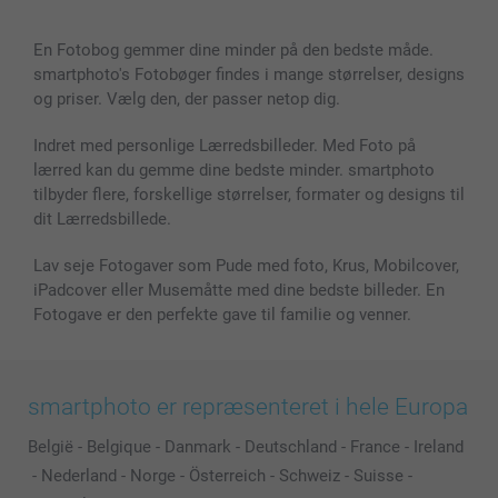
Lærred & Vægdekoration
Fortrolighedserklæring
Kontakt os & FAQ
Billeder, Plakater & Fotohæfter
Cookie Policy
100% tilfredshedsgaranti
En Fotobog gemmer dine minder på den bedste måde.
Cover til mobil & tablet
Sitemap
smartbonus
smartphoto's Fotobøger findes i mange størrelser, designs
MyNameBook
Betingelser og garantier
Priser & betaling
og priser. Vælg den, der passer netop dig.
Fotokalender & Kalenderbog
Investor Relations
Status for ordrer
Fotorammer & Tilbehør
Indret med personlige Lærredsbilleder. Med Foto på
lærred kan du gemme dine bedste minder. smartphoto
Alle fotoprodukter
tilbyder flere, forskellige størrelser, formater og designs til
dit Lærredsbillede.
Lav seje Fotogaver som Pude med foto, Krus, Mobilcover,
iPadcover eller Musemåtte med dine bedste billeder. En
Fotogave er den perfekte gave til familie og venner.
smartphoto er repræsenteret i hele Europa
België
-
Belgique
-
Danmark
-
Deutschland
-
France
-
Ireland
-
Nederland
-
Norge
-
Österreich
-
Schweiz
-
Suisse
-