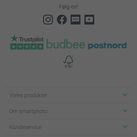
Følg os!
Vores produkter
Klistermærker
Om smartphoto
Fotokort
Fotogaver
Om smartphoto
Kundeservice
Fotobøger
For affiliate