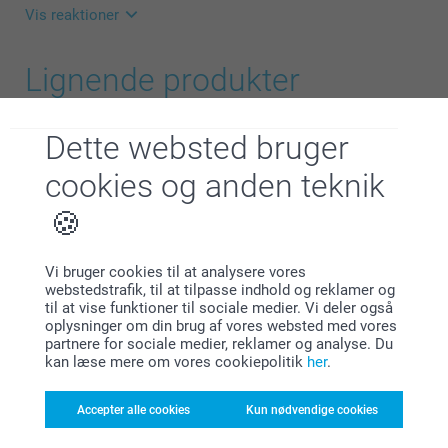
Vis reaktioner
L-XL
18.10.2023
77 cm
Lignende produkter
08:14
Hej Helle
67 cm
T-shirt med tryk
Personlig gymnastikpose
Mange tak for dine 5 stjerner og din anmeldelse af
Dette websted bruger
Mere end 10 varianter
179,00
vores refleksvest.
Fra
149,00
cookies og anden teknik
Det er en sjov måde at gøre dine produkter mere
(78 anmeldelser)
personlige og få brugt dine yndlingsbilleder.
Mulepose
Bogmærke
Tusind tak fordi du har valgt at bestille med os.
3 varianter
2 varianter
Vi bruger cookies til at analysere vores
Fra
139,00
Fra
69,00
Venlig hilsen
webstedstrafik, til at tilpasse indhold og reklamer og
til at vise funktioner til sociale medier. Vi deler også
Zeinab @smartphoto
(7 anmeldelser)
(11 anmeldelser)
oplysninger om din brug af vores websted med vores
partnere for sociale medier, reklamer og analyse. Du
kan læse mere om vores cookiepolitik
her
.
Accepter alle cookies
Kun nødvendige cookies