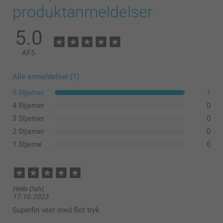
4-6 år
produktanmeldelser
46 cm
5.0
43 cm
AF
5
7-9 år
Vask:
Alle anmeldelser (1)
55 cm
Tørretumbler:
Tørre:
5 Stjerner
1
47 cm
Stryge:
4 Stjerner
0
Blege:
3 Stjerner
0
10-12 år
Kemisk rensning:
2 Stjerner
0
59 cm
1 Stjerne
0
51 cm
S-M
Helle Dahl,
17.10.2023
76 cm
Superfin vest med flot tryk
63 cm