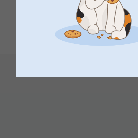
Gaveinspiration: Seje iPad-covers, der får d
Et personligt iPad-cover forvandler en hverdagsenhed til nog
kæledyr eller et skattet øjeblik med familien. Disse person
yndlingsminder, at belønne eksamenspræstationer med stilfuld
Begynd at personliggøre dit cover i dag—det er velovervejet