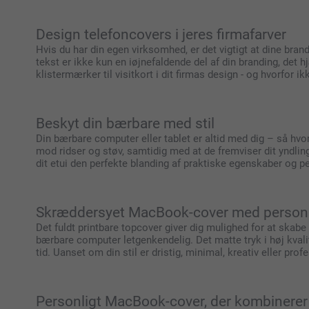
Design telefoncovers i jeres firmafarver
Hvis du har din egen virksomhed, er det vigtigt at dine bran
tekst er ikke kun en iøjnefaldende del af din branding, det
klistermærker til visitkort i dit firmas design - og hvorfor 
Beskyt din bærbare med stil
Din bærbare computer eller tablet er altid med dig – så hvor
mod ridser og støv, samtidig med at de fremviser dit yndlings
dit etui den perfekte blanding af praktiske egenskaber og p
Skræddersyet MacBook-cover med personl
Det fuldt printbare topcover giver dig mulighed for at skabe 
bærbare computer letgenkendelig. Det matte tryk i høj kvalite
tid. Uanset om din stil er dristig, minimal, kreativ eller pr
Personligt MacBook-cover, der kombinerer 