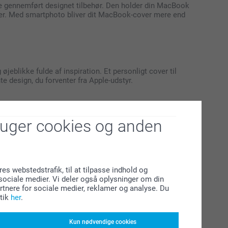
ke gennemført designet tilbehør. Den holder din MacBook
uter. Med smartphoto bliver dit MacBook-cover mere end
eblikke fulde af inspiration. Et personligt cover til
 design, du forventer fra Apple-udstyr.
ruger cookies og anden
er din enhed sikker mod ridser og støv, mens de viser din
 Pro eller en anden nyere model.
res webstedstrafik, til at tilpasse indhold og
l sociale medier. Vi deler også oplysninger om din
efaste materialer og præcist designede udskæringer, som giver
tnere for sociale medier, reklamer og analyse. Du
ads af 10. generation. Uanset om du søger daglig beskyttelse
tik
her
.
fotos eller tekster frem, samtidig med at enheden fungerer
Kun nødvendige cookies