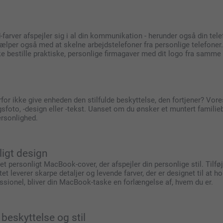
d-farver afspejler sig i al din kommunikation - herunder også din te
 hjælper også med at skelne arbejdstelefoner fra personlige telefone
ikke bestille praktiske, personlige firmagaver med dit logo fra samme
for ikke give enheden den stilfulde beskyttelse, den fortjener? Vore
foto, -design eller -tekst. Uanset om du ønsker et muntert familiebill
ersonlighed.
igt design
et personligt MacBook-cover, der afspejler din personlige stil. Tilføj
t leverer skarpe detaljer og levende farver, der er designet til at ho
ofessionel, bliver din MacBook-taske en forlængelse af, hvem du er.
beskyttelse og stil