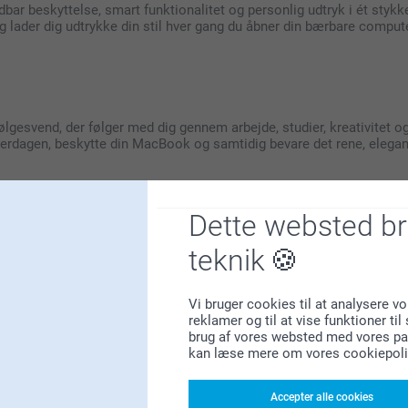
ar beskyttelse, smart funktionalitet og personlig udtryk i ét styk
g lader dig udtrykke din stil hver gang du åbner din bærbare comp
svend, der følger med dig gennem arbejde, studier, kreativitet og øj
erdagen, beskytte din MacBook og samtidig bevare det rene, elegante
Dette websted b
 har dine yndlingsfotos eller tekst. Disse stilfulde beskyttere hold
mt at skabe dit perfekte cover - hvad enten det er til iPad Air, iPad
teknik
Vi bruger cookies til at analysere vo
 10. generation
reklamer og til at vise funktioner ti
 er designet til at passe perfekt til din iPad. Hvert cover har rids
brug af vores websted med vores par
asser til alt fra iPad Air til den kraftfulde iPad Pro og alsidige iP
kan læse mere om vores cookiepoli
vad du skal bruge. Hvert design har en tæt pasform, der viser dine 
g for pålidelig beskyttelse på farten.
Accepter alle cookies