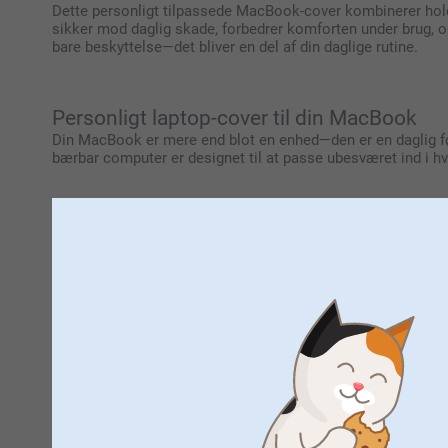
Dette personligt tilpassede MacBook-cover kombinerer holdb
sikker mod daglig skade, forbedrer komforten under brug, o
bare beskyttelse—det bliver en del af din daglige rutine.
Personligt laptop-cover til din MacBook
Din MacBook er mere end blot en enhed—den er en daglig følge
bærbar computer er designet til at passe ubesværet ind i hv
Personlige iPad-covers og sleeves
Gør din iPad personlig med tilpassede covers og sleeves, der
unikke stil. Vores brugervenlige online designtool gør det ne
Beskyttende iPad-covers til iPad Air, Pro &
Beskyt din iPad med stil ved hjælp af personlige covers, der
nem adgang til knapper, porte og kameraer på alle sider og p
eller et sleeve der giver ekstra sikkerhed, har smartphoto h
fuldt ud - perfekt til børns leg og professionelle, der har bru