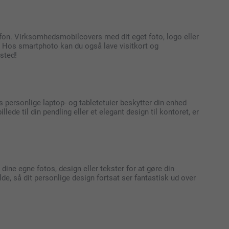
lefon. Virksomhedsmobilcovers med dit eget foto, logo eller
r. Hos smartphoto kan du også lave visitkort og
 sted!
s personlige laptop- og tabletetuier beskytter din enhed
ede til din pendling eller et elegant design til kontoret, er
 dine egne fotos, design eller tekster for at gøre din
lde, så dit personlige design fortsat ser fantastisk ud over