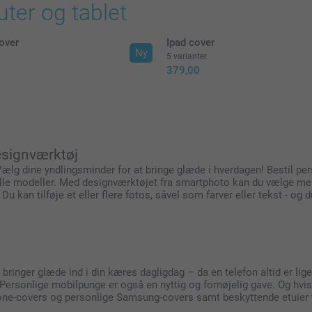
ter og tablet
over
Ipad cover
Ny
5 varianter
379,00
esignværktøj
Vælg dine yndlingsminder for at bringe glæde i hverdagen! Bestil pe
alle modeller. Med designværktøjet fra smartphoto kan du vælge mel
u kan tilføje et eller flere fotos, såvel som farver eller tekst - og
inger glæde ind i din kæres dagligdag – da en telefon altid er lige 
. Personlige mobilpunge er også en nyttig og fornøjelig gave. Og hv
Phone-covers og personlige Samsung-covers samt beskyttende etuier 