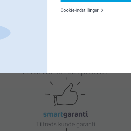
Cookie-indstillinger
em til at smile
et helt specielt. Skab et cover, der bringer glæde, hver gang de br
lige covers er perfekte gaver, som kan bruges til bl.a. at fejre fød
 beskyttelse, de stolt vil vise frem, eller at overraske far på Fars
 beskyttelse, der viser, at du værdsætter dem.
Hvorfor
smartphoto
?
Tilfreds kunde garanti