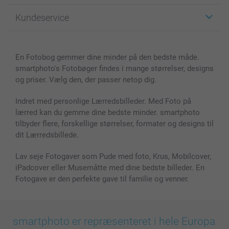
Fotogaver
Om smartphoto
Kundeservice
Fotobøger
For affiliate
Lærred & Vægdekoration
Fortrolighedserklæring
Kontakt os & FAQ
Billeder, Plakater & Fotohæfter
Cookie Policy
100% tilfredshedsgaranti
En Fotobog gemmer dine minder på den bedste måde.
Cover til mobil & tablet
Sitemap
smartbonus
smartphoto's Fotobøger findes i mange størrelser, designs
MyNameBook
Betingelser og garantier
Priser & betaling
og priser. Vælg den, der passer netop dig.
Fotokalender & Kalenderbog
Investor Relations
Status for ordrer
Fotorammer & Tilbehør
Indret med personlige Lærredsbilleder. Med Foto på
lærred kan du gemme dine bedste minder. smartphoto
Alle fotoprodukter
tilbyder flere, forskellige størrelser, formater og designs til
dit Lærredsbillede.
Lav seje Fotogaver som Pude med foto, Krus, Mobilcover,
iPadcover eller Musemåtte med dine bedste billeder. En
Fotogave er den perfekte gave til familie og venner.
smartphoto er repræsenteret i hele Europa