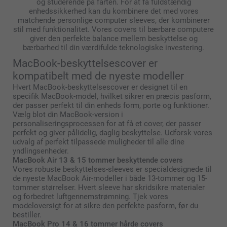
og studerende på farten. For at få fuldstændig
enhedssikkerhed kan du kombinere det med vores
matchende personlige computer sleeves, der kombinerer
stil med funktionalitet. Vores covers til bærbare computere
giver den perfekte balance mellem beskyttelse og
bærbarhed til din værdifulde teknologiske investering.
MacBook-beskyttelsescover er
kompatibelt med de nyeste modeller
Hvert MacBook-beskyttelsescover er designet til en
specifik MacBook-model, hvilket sikrer en præcis pasform,
der passer perfekt til din enheds form, porte og funktioner.
Vælg blot din MacBook-version i
personaliseringsprocessen for at få et cover, der passer
perfekt og giver pålidelig, daglig beskyttelse. Udforsk vores
udvalg af perfekt tilpassede muligheder til alle dine
yndlingsenheder.
MacBook Air 13 & 15 tommer beskyttende covers
Vores robuste beskyttelses-sleeves er specialdesignede til
de nyeste MacBook Air-modeller i både 13-tommer og 15-
tommer størrelser. Hvert sleeve har skridsikre materialer
og forbedret luftgennemstrømning. Tjek vores
modeloversigt for at sikre den perfekte pasform, før du
bestiller.
MacBook Pro 14 & 16 tommer hårde covers