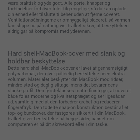
være praktisk og yde godt. Alle porte, knapper og
forbindelser forbliver fuldt tilgængelige, så du kan oplade
din enhed eller tilslutte tilbehør uden at fjerne coveret.
Ventilationsåbningerne er omhyggeligt placeret, så varmen
kan slippe ud på naturlig vis, hvilket sikrer, at beskyttelsen
aldrig går på kompromis med ydeevnen.
Hard shell-MacBook-cover med slank og
holdbar beskyttelse
Dette hard shell-MacBook-cover er lavet af gennemsigtigt
polycarbonat, der giver pålidelig beskyttelse uden ekstra
volumen. Materialet beskytter din MacBook mod ridser,
mindre stød og daglig slitage, mens det bevarer dens
slanke profil. Den førsteklasses matte finish gør, at coveret
både føles moderne og kvalitetspræget og ser ligesådan
ud, samtidig med at den forbedrer grebet og reducerer
fingeraftryk. Den todelte snap-on konstruktion består af et
top- og bundcover, der fastgøres sikkert til din MacBook,
hvilket giver beskyttelse på begge sider, uanset om
computeren er på dit skrivebord eller i din taske.