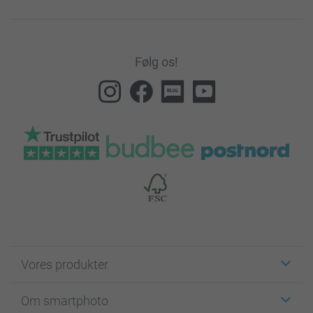
Følg os!
Vores produkter
Klistermærker
Om smartphoto
Fotokort