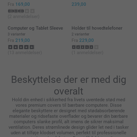
Fra
169,00
239,00
(2 anmeldelser)
Computer og Tablet Sleeve
Holder til hovedtelefoner
3 varianter
2 varianter
Fra
219,00
Fra
229,00
Vend den om, så bunden vender opad.
Se efter lille tekst i nærheden af hængslet eller langs
(13 anmeldelser)
(1 anmeldelser)
kanten.
Du vil se "Model Axxxx" (for eksempel A2337)
Beskyttelse der er med dig
overalt
Hold din enhed i sikkerhed fra livets uventede stød med
vores premium covers til bærbare computere. Disse
elegante beskyttere er designet med stødabsorberende
materialer og ridsefaste overflader og bevarer din bærbare
computers slanke profil, alt imens de sikrer maksimal
ventilation. Deres strømlinede design glider let ned i tasker
uden at tilføje klodset volumen, perfekt til professionelle