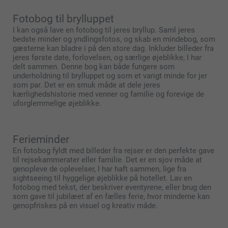
Fotobog til brylluppet
I kan også lave en fotobog til jeres bryllup. Saml jeres
bedste minder og yndlingsfotos, og skab en mindebog, som
gæsterne kan bladre i på den store dag. Inkluder billeder fra
jeres første date, forlovelsen, og særlige øjeblikke, I har
delt sammen. Denne bog kan både fungere som
underholdning til brylluppet og som et varigt minde for jer
som par. Det er en smuk måde at dele jeres
kærlighedshistorie med venner og familie og forevige de
uforglemmelige øjeblikke.
Ferieminder
En fotobog fyldt med billeder fra rejser er den perfekte gave
til rejsekammerater eller familie. Det er en sjov måde at
genopleve de oplevelser, I har haft sammen, lige fra
sightseeing til hyggelige øjeblikke på hotellet. Lav en
fotobog med tekst, der beskriver eventyrene, eller brug den
som gave til jubilæet af en fælles ferie, hvor minderne kan
genopfriskes på en visuel og kreativ måde.