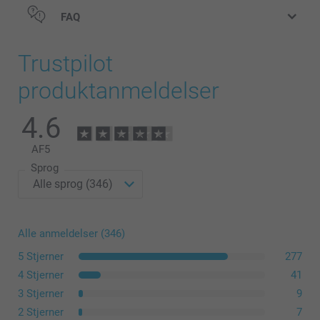
FAQ
Mat Premiumpapir 300 g
Blankt Premiumpapir 300 g
Trustpilot
Moderne Opbevaringsboks
produktanmeldelser
4.6
149,00 / stk
Fra
AF
5
Priser for tilvalg og tilgængelighed
Sprog
størrelse L eller XL
Alle anmeldelser (346)
5 Stjerner
277
4 Stjerner
41
3 Stjerner
9
2 Stjerner
7