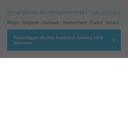
smartphoto er repræsenteret i hele Europa
België
-
Belgique
-
Danmark
-
Deutschland
-
France
-
Ireland
-
Nederland
-
Norge
-
Österreich
-
Schweiz
-
Suisse
-
Switzerland
-
Suomi
-
Sverige
-
United Kingdom
-
Personliggør din Stor kvadratisk fotobog hårdt
fotocover
Other Countries
Alle priser er i danske kroner (DKK), inklusive moms og eksklusive porto
© smartphoto group. All rights reserved
>