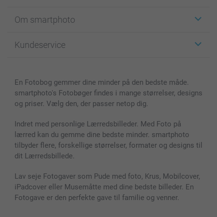
Klistermærker
Om smartphoto
Fotokort
Fotogaver
Om smartphoto
Kundeservice
Fotobøger
For affiliate
Lærred & Vægdekoration
Fortrolighedserklæring
Kontakt os & FAQ
Billeder, Plakater & Fotohæfter
Cookie Policy
100% tilfredshedsgaranti
En Fotobog gemmer dine minder på den bedste måde.
Cover til mobil & tablet
Sitemap
smartbonus
smartphoto's Fotobøger findes i mange størrelser, designs
MyNameBook
Betingelser og garantier
Priser & betaling
og priser. Vælg den, der passer netop dig.
Fotokalender & Kalenderbog
Investor Relations
Status for ordrer
Fotorammer & Tilbehør
Indret med personlige Lærredsbilleder. Med Foto på
lærred kan du gemme dine bedste minder. smartphoto
Alle fotoprodukter
tilbyder flere, forskellige størrelser, formater og designs til
dit Lærredsbillede.
Lav seje Fotogaver som Pude med foto, Krus, Mobilcover,
iPadcover eller Musemåtte med dine bedste billeder. En
Fotogave er den perfekte gave til familie og venner.