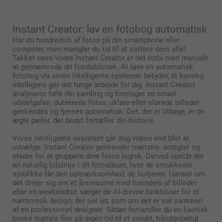
Instant Creator: lav en fotobog automatisk
Har du hundredvis af fotos på din smartphone eller
computer, men mangler du tid til at sortere dem alle?
Takket være vores Instant Creator er det forbi med manuelt
at gennemrode dit fotobibliotek. At lave en automatisk
fotobog via vores intelligente systemer betyder, at kunstig
intelligens gør det tunge arbejde for dig. Instant Creator
analyserer hele din samling og foretager en smart
udvælgelse: dublerede fotos, uklare eller slørede billeder
genkendes og fjernes automatisk. Det, der er tilbage, er de
ægte perler, der bedst fortæller din historie.
Vores intelligente assistent går dog videre end blot at
udvælge. Instant Creator genkender mønstre, ansigter og
steder for at gruppere dine fotos logisk. Derved opstår der
en naturlig tidslinje i dit fotoalbum, hvor de smukkeste
øjeblikke får den opmærksomhed, de fortjener. Uanset om
det drejer sig om et årsresumé med tusindvis af billeder
eller en weekendtur, sørger de AI-drevne funktioner for et
harmonisk design, der ser ud, som om det er sat sammen
af en professionel designer. Sådan forvandler du en kaotisk
bunke digitale filer på ingen tid til et smukt, håndgribeligt