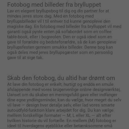
Fotobog med billeder fra brylluppet
Lav en elegant bryllupsbog til dig og din partner for at
mindes jeres store dag. Med en fotobog med
bryllupsbilleder vil I til enhver tid kunne genopleve den
magiske dag. En fotobog med billeder fra brylluppet vil med
garanti også pynte enten på sofabordet som en coffee
table-book, eller i bogreolen. Den er også ideel som en
gave til forældre og bedsteforældre, så de kan genopleve
bryllupsfesten gennem smukke billeder. Denne bog kan
også deles med jeres bryllupsgæster som en personlig
gave til at sige tak.
Skab den fotobog, du altid har drømt om
At lave din fotobog er enkelt, hurtigt og endda en smule
afslappende med vores brugervenlige online designværktøj.
Uanset om du skaber en meningsfuld gave eller indfanger
dine egne yndlingsminder, kan du vælge, hvor meget du selv
vil lave — design hver detalje selv, eller lad vores smarte
autoudfyld-funktion klare arbejdet for dig. Du kan vælge
mellem forskellige formater — M, L eller XL — alt efter
hvilken historie du vil fortælle. En mellem (M) fotobog er
ideel til hverdagens øjeblikke eller betænksomme små