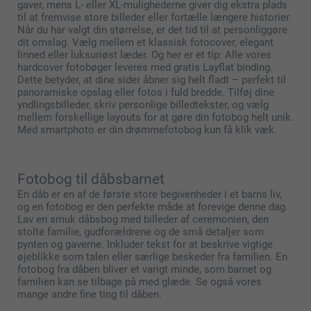
gaver, mens L- eller XL-mulighederne giver dig ekstra plads
til at fremvise store billeder eller fortælle længere historier.
Når du har valgt din størrelse, er det tid til at personliggøre
dit omslag. Vælg mellem et klassisk fotocover, elegant
linned eller luksuriøst læder. Og her er et tip: Alle vores
hardcover fotobøger leveres med gratis Layflat binding.
Dette betyder, at dine sider åbner sig helt fladt – perfekt til
panoramiske opslag eller fotos i fuld bredde. Tilføj dine
yndlingsbilleder, skriv personlige billedtekster, og vælg
mellem forskellige layouts for at gøre din fotobog helt unik.
Med smartphoto er din drømmefotobog kun få klik væk.
Fotobog til dåbsbarnet
En dåb er en af de første store begivenheder i et barns liv,
og en fotobog er den perfekte måde at forevige denne dag.
Lav en smuk dåbsbog med billeder af ceremonien, den
stolte familie, gudforældrene og de små detaljer som
pynten og gaverne. Inkluder tekst for at beskrive vigtige
øjeblikke som talen eller særlige beskeder fra familien. En
fotobog fra dåben bliver et varigt minde, som barnet og
familien kan se tilbage på med glæde. Se også vores
mange andre fine ting til dåben.