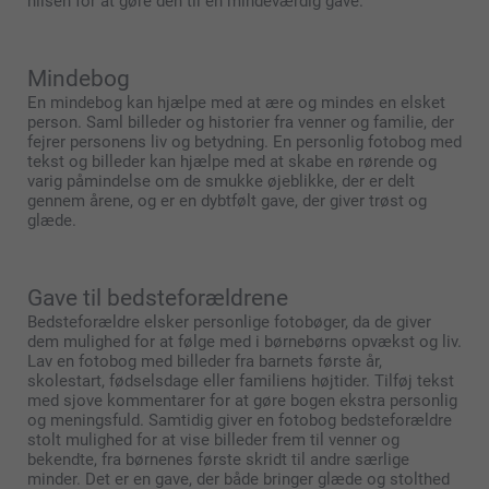
hilsen for at gøre den til en mindeværdig gave.
Mindebog
En mindebog kan hjælpe med at ære og mindes en elsket
person. Saml billeder og historier fra venner og familie, der
fejrer personens liv og betydning. En personlig fotobog med
tekst og billeder kan hjælpe med at skabe en rørende og
varig påmindelse om de smukke øjeblikke, der er delt
gennem årene, og er en dybtfølt gave, der giver trøst og
glæde.
Gave til bedsteforældrene
Bedsteforældre elsker personlige fotobøger, da de giver
dem mulighed for at følge med i børnebørns opvækst og liv.
Lav en fotobog med billeder fra barnets første år,
skolestart, fødselsdage eller familiens højtider. Tilføj tekst
med sjove kommentarer for at gøre bogen ekstra personlig
og meningsfuld. Samtidig giver en fotobog bedsteforældre
stolt mulighed for at vise billeder frem til venner og
bekendte, fra børnenes første skridt til andre særlige
minder. Det er en gave, der både bringer glæde og stolthed