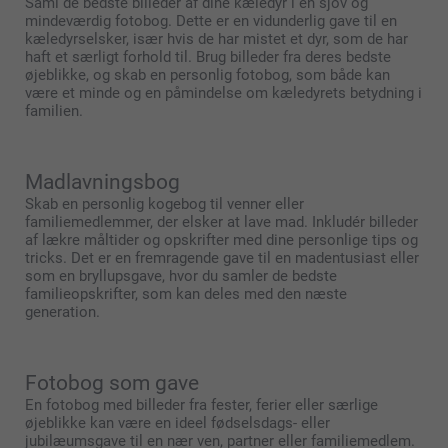
Saml de bedste billeder af dine kæledyr i en sjov og
mindeværdig fotobog. Dette er en vidunderlig gave til en
kæledyrselsker, især hvis de har mistet et dyr, som de har
haft et særligt forhold til. Brug billeder fra deres bedste
øjeblikke, og skab en personlig fotobog, som både kan
være et minde og en påmindelse om kæledyrets betydning i
familien.
Madlavningsbog
Skab en personlig kogebog til venner eller
familiemedlemmer, der elsker at lave mad. Inkludér billeder
af lækre måltider og opskrifter med dine personlige tips og
tricks. Det er en fremragende gave til en madentusiast eller
som en bryllupsgave, hvor du samler de bedste
familieopskrifter, som kan deles med den næste
generation.
Fotobog som gave
En fotobog med billeder fra fester, ferier eller særlige
øjeblikke kan være en ideel fødselsdags- eller
jubilæumsgave til en nær ven, partner eller familiemedlem.