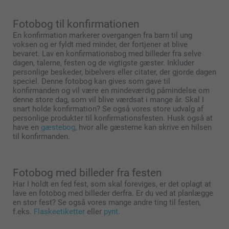
Fotobog til konfirmationen
En konfirmation markerer overgangen fra barn til ung
voksen og er fyldt med minder, der fortjener at blive
bevaret. Lav en konfirmationsbog med billeder fra selve
dagen, talerne, festen og de vigtigste gæster. Inkluder
personlige beskeder, bibelvers eller citater, der gjorde dagen
speciel. Denne fotobog kan gives som gave til
konfirmanden og vil være en mindeværdig påmindelse om
denne store dag, som vil blive værdsat i mange år. Skal I
snart holde konfirmation? Se også vores store udvalg af
personlige produkter til konfirmationsfesten. Husk også at
have en
gæstebog
, hvor alle gæsterne kan skrive en hilsen
til konfirmanden.
Fotobog med billeder fra festen
Har I holdt en fed fest, som skal foreviges, er det oplagt at
lave en fotobog med billeder derfra. Er du ved at planlægge
en stor fest? Se også vores mange andre ting til festen,
f.eks.
Flaskeetiketter
eller
pynt
.