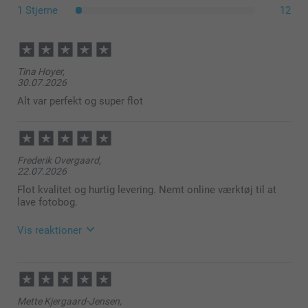
1 Stjerne
12
her
Tina Hoyer,
30.07.2026
Alt var perfekt og super flot
Frederik Overgaard,
22.07.2026
Flot kvalitet og hurtig levering. Nemt online værktøj til at
lave fotobog.
Vis reaktioner
29.07.2026
11:32
Hej Frederik,
Mette Kjergaard-Jensen,