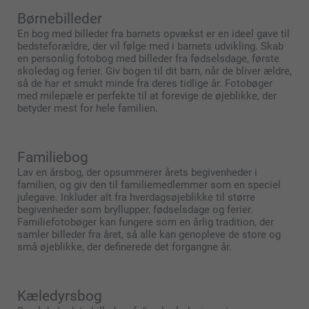
Børnebilleder
En bog med billeder fra barnets opvækst er en ideel gave til
bedsteforældre, der vil følge med i barnets udvikling. Skab
en personlig fotobog med billeder fra fødselsdage, første
skoledag og ferier. Giv bogen til dit barn, når de bliver ældre,
så de har et smukt minde fra deres tidlige år. Fotobøger
med milepæle er perfekte til at forevige de øjeblikke, der
betyder mest for hele familien.
Familiebog
Lav en årsbog, der opsummerer årets begivenheder i
familien, og giv den til familiemedlemmer som en speciel
julegave. Inkluder alt fra hverdagsøjeblikke til større
begivenheder som bryllupper, fødselsdage og ferier.
Familiefotobøger kan fungere som en årlig tradition, der
samler billeder fra året, så alle kan genopleve de store og
små øjeblikke, der definerede det forgangne år.
Kæledyrsbog