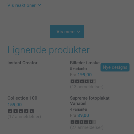
Vis reaktioner
Varme hilsner
Helene @smartphoto
16.04.2026
12:44
Hej Lisbeth
Vis mere
Tusind tak for dine 5 stjerner og din anmeldelse om
Lignende produkter
vores colleection 100.
Det er en så dejlig måde at samle dine minder om
Instant Creator
Billeder i æske
dine eventyr og lade dem fortælle deres egen
Nye designs
historie.
8 varianter
Fra
199,00
Tak fordi du har valgt at bestille med os 🩵
(13 anmeldelser)
Varme hilsner
Collection 100
Supreme fotoplakat
Zeinab @smartphoto
Variabel
159,00
4 varianter
Fra
39,00
(17 anmeldelser)
(27 anmeldelser)