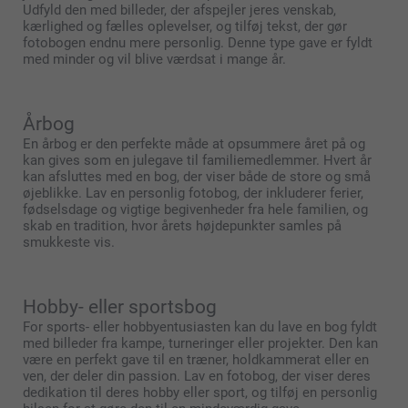
Udfyld den med billeder, der afspejler jeres venskab,
kærlighed og fælles oplevelser, og tilføj tekst, der gør
fotobogen endnu mere personlig. Denne type gave er fyldt
med minder og vil blive værdsat i mange år.
Årbog
En årbog er den perfekte måde at opsummere året på og
kan gives som en julegave til familiemedlemmer. Hvert år
kan afsluttes med en bog, der viser både de store og små
øjeblikke. Lav en personlig fotobog, der inkluderer ferier,
fødselsdage og vigtige begivenheder fra hele familien, og
skab en tradition, hvor årets højdepunkter samles på
smukkeste vis.
Hobby- eller sportsbog
For sports- eller hobbyentusiasten kan du lave en bog fyldt
med billeder fra kampe, turneringer eller projekter. Den kan
være en perfekt gave til en træner, holdkammerat eller en
ven, der deler din passion. Lav en fotobog, der viser deres
dedikation til deres hobby eller sport, og tilføj en personlig