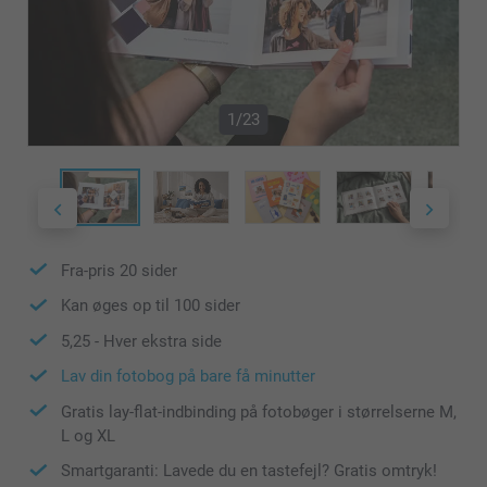
1/23
Fra-pris
20
sider
Kan øges op til
100
sider
5,25
- Hver ekstra side
Lav din fotobog på bare få minutter
Gratis lay-flat-indbinding på fotobøger i størrelserne M,
L og XL
Smartgaranti: Lavede du en tastefejl? Gratis omtryk!