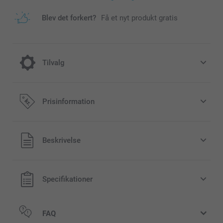
Blev det forkert?
Få et nyt produkt gratis
Tilvalg
Farve effekt
Prisinformation
Gratis
Alle priser inklusive moms og uden
Beskrivelse
forsendelsesomkostninger
Sort/Hvid
Sepia
Specifikationer
FAQ