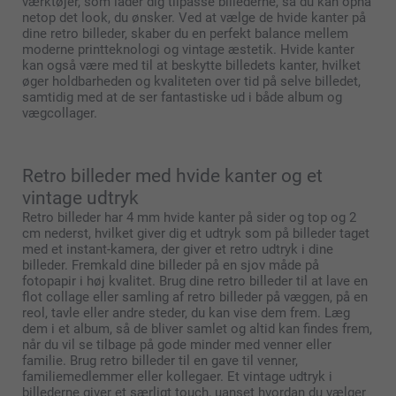
værktøjer, som lader dig tilpasse billederne, så du kan opnå
netop det look, du ønsker. Ved at vælge de hvide kanter på
dine retro billeder, skaber du en perfekt balance mellem
moderne printteknologi og vintage æstetik. Hvide kanter
kan også være med til at beskytte billedets kanter, hvilket
øger holdbarheden og kvaliteten over tid på selve billedet,
samtidig med at de ser fantastiske ud i både album og
vægcollager.
Retro billeder med hvide kanter og et
vintage udtryk
Retro billeder har 4 mm hvide kanter på sider og top og 2
cm nederst, hvilket giver dig et udtryk som på billeder taget
med et instant-kamera, der giver et retro udtryk i dine
billeder. Fremkald dine billeder på en sjov måde på
fotopapir i høj kvalitet. Brug dine retro billeder til at lave en
flot collage eller samling af retro billeder på væggen, på en
reol, tavle eller andre steder, du kan vise dem frem. Læg
dem i et album, så de bliver samlet og altid kan findes frem,
når du vil se tilbage på gode minder med venner eller
familie. Brug retro billeder til en gave til venner,
familiemedlemmer eller kollegaer. Et vintage udtryk i
billederne giver et særligt touch, uanset hvordan du vælger