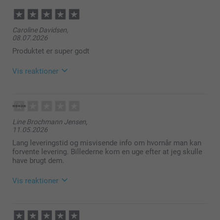
Caroline Davidsen,
08.07.2026
Produktet er super godt
Vis reaktioner
13.07.2026
10:29
Hej Caroline!
Line Brochmann Jensen,
11.05.2026
Tusind tak for den flotte anmeldelse! 🥰
Vi er rigtig glade for at høre, at du er tilfreds med
Lang leveringstid og misvisende info om hvornår man kan
dine Retro billeder fra os.
forvente levering. Billederne kom en uge efter at jeg skulle
Vi håber, du får meget glæde af dit køb!
have brugt dem.
Varme hilsner
Vis reaktioner
Helene @smartphoto
13.05.2026
09:24