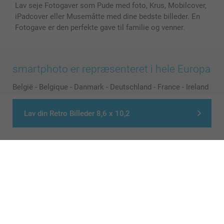
Lav seje Fotogaver som Pude med foto, Krus, Mobilcover,
iPadcover eller Musemåtte med dine bedste billeder. En
Fotogave er den perfekte gave til familie og venner.
smartphoto er repræsenteret i hele Europa
België
-
Belgique
-
Danmark
-
Deutschland
-
France
-
Ireland
-
Nederland
-
Norge
-
Österreich
-
Schweiz
-
Suisse
-
Switzerland
-
Suomi
-
Sverige
-
United Kingdom
-
Lav din Retro Billeder 8,6 x 10,2
Other Countries
Alle priser er i danske kroner (DKK), inklusive moms og eksklusive porto
© smartphoto group. All rights reserved