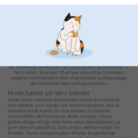
Forskellige typer billeder
Vi tilbyder flere forskellige typer billeder, som kan tilpasses
dine behov. Vælg mellem almindelige, panoramiske, eller
retro billeder, hver med deres unikke charme. Retro billeder
er særligt populære for deres ikoniske hvide kanter og
instant-kamera look. Denne stil giver dine fotos et tidløst
og nostalgisk præg. Retro billeder skaber øjeblikkeligt en
nostalgisk atmosfære, der gør dine minder ekstra specielle.
De forskellige billedtyper kan også printes på materialer af
høj kvalitet. Brug dem til at lave personlige fotobøger,
elegante fotokalendere eller charmerende collagevægge,
der fremhæver dine yndlingsøjeblikke.
Hvide kanter på retro billeder
Hvide kanter omkring dine billeder tilføjer en autentisk,
retro følelse, som minder om instant-kameraer. Ved at
inkludere hvide kanter får dine billeder en klassisk
rammeeffekt, der fremhæver deres nostalgi. Denne
genkendelige stil gør dine fotos mere iøjnefaldende og
giver dem en udstråling, som straks vækker minder fra
fortiden. Vores designprogram tilbyder brugervenlige