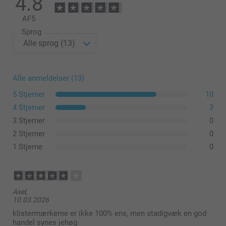
4.8
AF
5
Sprog
Alle anmeldelser (13)
5 Stjerner
10
4 Stjerner
3
3 Stjerner
0
2 Stjerner
0
1 Stjerne
0
Axel,
10.03.2026
klistermærkerne er ikke 100% ens, men stadigvæk en god
handel synes jehøg