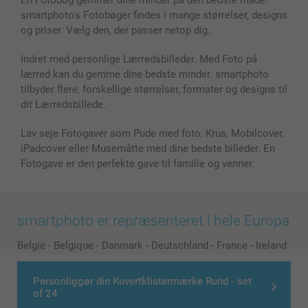
Cover til mobil & tablet
Sitemap
smartbonus
smartphoto's Fotobøger findes i mange størrelser, designs
MyNameBook
Betingelser og garantier
Priser & betaling
og priser. Vælg den, der passer netop dig.
Fotokalender & Kalenderbog
Investor Relations
Status for ordrer
Fotorammer & Tilbehør
Indret med personlige Lærredsbilleder. Med Foto på
lærred kan du gemme dine bedste minder. smartphoto
Alle fotoprodukter
tilbyder flere, forskellige størrelser, formater og designs til
dit Lærredsbillede.
Lav seje Fotogaver som Pude med foto, Krus, Mobilcover,
iPadcover eller Musemåtte med dine bedste billeder. En
Fotogave er den perfekte gave til familie og venner.
smartphoto er repræsenteret i hele Europa
België
-
Belgique
-
Danmark
-
Deutschland
-
France
-
Ireland
-
Nederland
-
Norge
-
Österreich
-
Schweiz
-
Suisse
-
Personliggør din Kuvertklistermærke Rund - set
Switzerland
-
Suomi
-
Sverige
-
United Kingdom
-
of 24
Other Countries