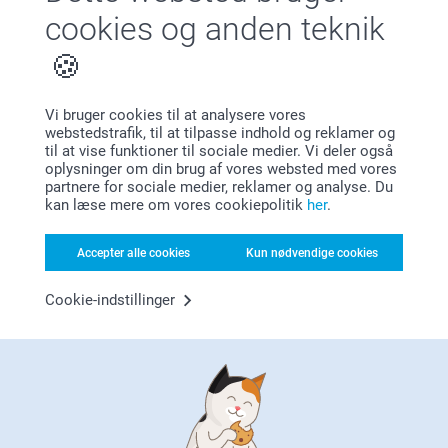
De bedste hilsner
11.02.2025
cookies og anden teknik
10:20
Zeinab @smartphoto
Annette Jensen,
Hej Janni
12.03.2024
Mange tak for dine 5 stjerner og vurdering, glad for at
Fin kvalitet.
Vi bruger cookies til at analysere vores
du er tilfreds med dine kuvertklistermærker.
webstedstrafik, til at tilpasse indhold og reklamer og
Vis reaktioner
til at vise funktioner til sociale medier. Vi deler også
Vi ønsker dig en god dag!
oplysninger om din brug af vores websted med vores
partnere for sociale medier, reklamer og analyse. Du
Varme hilsner
18.03.2024
kan læse mere om vores cookiepolitik
her
.
08:49
Zeinab @smartphoto
Hej Annette
Anita Pedersen,
Accepter alle cookies
Kun nødvendige cookies
05.03.2024
Mange tak fordi du har taget tid til at skrive en
anmeldelse.
Fine og tydelige😀
Cookie-indstillinger
Vi er glade over at du er tilfreds med dine
Vis reaktioner
Kuvertklistermærke.
Hav en fortsat god dag!
06.03.2024
08:26
Venlig hilsen
Hej Anita
Vis mere