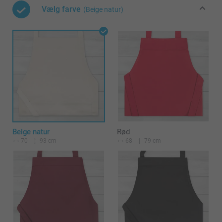
Vælg farve
(Beige natur)
Beige natur
Rød
70
93 cm
68
79 cm