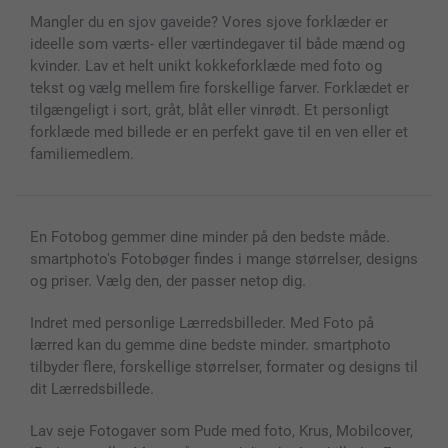
Cover til mobil & tablet
Sitemap
smartbonus
Mangler du en sjov gaveide? Vores sjove forklæder er
MyNameBook
Betingelser og garantier
Priser & betaling
ideelle som værts- eller værtindegaver til både mænd og
Fotokalender & Kalenderbog
Investor Relations
Status for ordrer
kvinder. Lav et helt unikt kokkeforklæde med foto og
Fotorammer & Tilbehør
tekst og vælg mellem fire forskellige farver. Forklædet er
Alle fotoprodukter
tilgængeligt i sort, gråt, blåt eller vinrødt. Et personligt
forklæde med billede er en perfekt gave til en ven eller et
familiemedlem.
En Fotobog gemmer dine minder på den bedste måde.
smartphoto's Fotobøger findes i mange størrelser, designs
og priser. Vælg den, der passer netop dig.
Indret med personlige Lærredsbilleder. Med Foto på
lærred kan du gemme dine bedste minder. smartphoto
tilbyder flere, forskellige størrelser, formater og designs til
dit Lærredsbillede.
Lav seje Fotogaver som Pude med foto, Krus, Mobilcover,