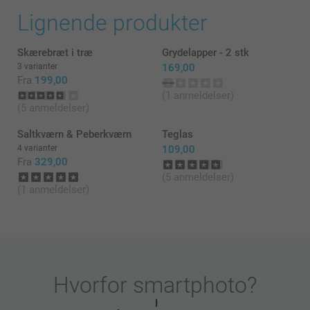
Tusind tak for din feedback – det betyder meget for
Lignende produkter
os!
Normalt ligger vores leveringstid på 5-8 hverdage.
Skærebræt i træ
Grydelapper - 2 stk
Hvis du stadig ikke har modtaget din ordre, så skriv
endelig til os via
3 varianter
169,00
https://www.smartphoto.dk/kontakt, så kigger vi
Fra
199,00
straks på det og finder en løsning.
(1 anmeldelser)
(5 anmeldelser)
Tak igen – og ha’ en rigtig god dag!
Saltkværn & Peberkværn
Teglas
De bedste hilsner
4 varianter
109,00
Fra
329,00
Zeinab @smartphoto
(5 anmeldelser)
(1 anmeldelser)
Hvorfor
smartphoto
?