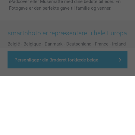
iPadcover eller Musemåtte med dine bedste billeder. En
Fotogave er den perfekte gave til familie og venner.
smartphoto er repræsenteret i hele Europa
België
-
Belgique
-
Danmark
-
Deutschland
-
France
-
Ireland
-
Nederland
-
Norge
-
Österreich
-
Schweiz
-
Suisse
-
Switzerland
-
Suomi
-
Sverige
-
United Kingdom
-
Personliggør din Broderet forklæde beige
Other Countries
Alle priser er i danske kroner (DKK), inklusive moms og eksklusive porto
© smartphoto group. All rights reserved