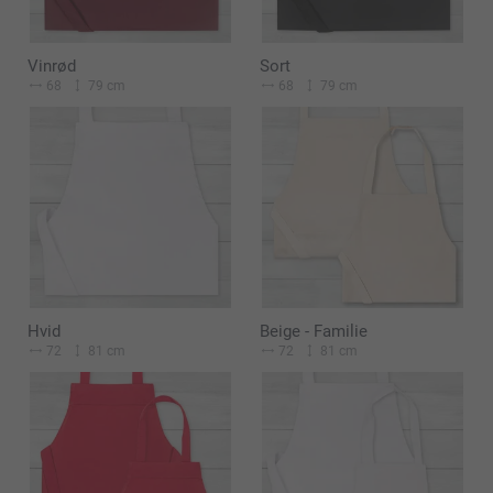
Vinrød
Sort
68
79 cm
68
79 cm
Hvid
Beige - Familie
72
81 cm
72
81 cm