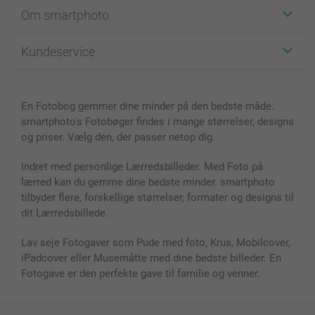
Klistermærker
Om smartphoto
Fotokort
Fotogaver
Om smartphoto
Kundeservice
Fotobøger
For affiliate
Lærred & Vægdekoration
Fortrolighedserklæring
Kontakt os & FAQ
Billeder, Plakater & Fotohæfter
Cookie Policy
100% tilfredshedsgaranti
En Fotobog gemmer dine minder på den bedste måde.
Cover til mobil & tablet
Sitemap
smartbonus
smartphoto's Fotobøger findes i mange størrelser, designs
MyNameBook
Betingelser og garantier
Priser & betaling
og priser. Vælg den, der passer netop dig.
Fotokalender & Kalenderbog
Investor Relations
Status for ordrer
Fotorammer & Tilbehør
Indret med personlige Lærredsbilleder. Med Foto på
lærred kan du gemme dine bedste minder. smartphoto
Alle fotoprodukter
tilbyder flere, forskellige størrelser, formater og designs til
dit Lærredsbillede.
Lav seje Fotogaver som Pude med foto, Krus, Mobilcover,
iPadcover eller Musemåtte med dine bedste billeder. En
Fotogave er den perfekte gave til familie og venner.