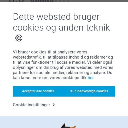
AF
5
Dette websted bruger
Alle anmeldelser (2)
cookies og anden teknik
5 Stjerner
1
4 Stjerner
0
3 Stjerner
0
Det fleksible cover er lavet af termoplastisk
Vi bruger cookies til at analysere vores
2 Stjerner
0
webstedstrafik, til at tilpasse indhold og reklamer og
polyurethan (TPU), som er elastisk, gennemsigtigt og
1 Stjerne
1
til at vise funktioner til sociale medier. Vi deler også
modstandsdygtigt over for olie, fedt og slid.
oplysninger om din brug af vores websted med vores
De hårde covers til både iPhone og Samsung er lavet af
partnere for sociale medier, reklamer og analyse. Du
et holdbart hårdt plastmateriale, der giver stærk
kan læse mere om vores cookiepolitik
her
.
beskyttelse, samtidig med at din telefon forbliver slank.
bubbi,
Samsung-pungen er fremstillet af et syntetisk materiale
09.06.2026
Accepter alle cookies
Kun nødvendige cookies
med et stilfuldt sort læderlook der giver holdbarhed og
Meget let at bestille, god pris, hurtig levering
elegance.
Cookie-indstillinger
iPhone-pungen kombinerer en robust, beskyttende base
Vis reaktioner
med et slankt, praktisk pungdesign.
10.06.2026