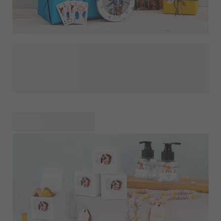
Personlige gaver er den perfekte måde at vise for nogen,
hvor meget de betyder for dig. Med en velovervejet og
speciel gave vil modtageren komme til at føle sig virkelig
værdsat. Uanset hvilken alder eller hvilke interesser vil en
personlig gave med garanti give mange smil - både hos
modtager og giver. Lige fra barn til mor - og bedsteforældre,
alle elsker at se sit eget navn eller en særlig besked på en
gave, der er netop er blevet valgt til dem. Fra fantasifulde
til smukke
- her finder du
den perfekte gave til alle lejligheder!