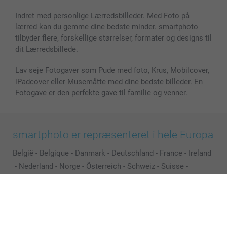
Indret med personlige Lærredsbilleder. Med Foto på
lærred kan du gemme dine bedste minder. smartphoto
tilbyder flere, forskellige størrelser, formater og designs til
dit Lærredsbillede.
Lav seje Fotogaver som Pude med foto, Krus, Mobilcover,
iPadcover eller Musemåtte med dine bedste billeder. En
Fotogave er den perfekte gave til familie og venner.
smartphoto er repræsenteret i hele Europa
België
-
Belgique
-
Danmark
-
Deutschland
-
France
-
Ireland
-
Nederland
-
Norge
-
Österreich
-
Schweiz
-
Suisse
-
Switzerland
-
Suomi
-
Sverige
-
United Kingdom
-
Other Countries
Alle priser er i danske kroner (DKK), inklusive moms og eksklusive porto