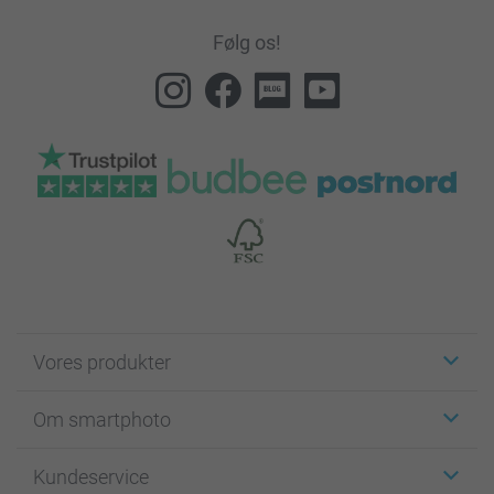
Følg os!
Vores produkter
Klistermærker
Om smartphoto
Fotokort
Fotogaver
Om smartphoto
Kundeservice
Fotobøger
For affiliate