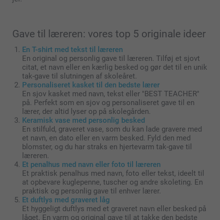
Gave til læreren: vores top 5 originale ideer
En T-shirt med tekst til læreren
En original og personlig gave til læreren. Tilføj et sjovt
citat, et navn eller en kærlig besked og gør det til en unik
tak-gave til slutningen af skoleåret.
Personaliseret kasket til den bedste lærer
En sjov kasket med navn, tekst eller "BEST TEACHER"
på. Perfekt som en sjov og personaliseret gave til en
lærer, der altid lyser op på skolegården.
Keramisk vase med personlig besked
En stilfuld, graveret vase, som du kan lade gravere med
et navn, en dato eller en varm besked. Fyld den med
blomster, og du har straks en hjertevarm tak-gave til
læreren.
Et penalhus med navn eller foto til læreren
Et praktisk penalhus med navn, foto eller tekst, ideelt til
at opbevare kuglepenne, tuscher og andre skoleting. En
praktisk og personlig gave til enhver lærer.
Et duftlys med graveret låg
Et hyggeligt duftlys med et graveret navn eller besked på
låget. En varm og original gave til at takke den bedste