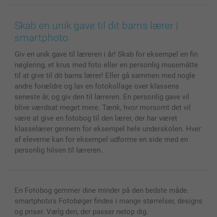
Lærred & Vægdekoration
Fortrolighedserklæring
Kontakt os & FAQ
Billeder, Plakater & Fotohæfter
Cookie Policy
100% tilfredshedsgaranti
Skab en unik gave til dit barns lærer |
Cover til mobil & tablet
Sitemap
smartbonus
smartphoto
MyNameBook
Betingelser og garantier
Priser & betaling
Giv en unik gave til læreren i år! Skab for eksempel en fin
Fotokalender & Kalenderbog
Investor Relations
Status for ordrer
nøglering, et krus med foto eller en personlig musemåtte
Fotorammer & Tilbehør
til at give til dit barns lærer! Eller gå sammen med nogle
Alle fotoprodukter
andre forældre og lav en fotokollage over klassens
seneste år, og giv den til læreren. En personlig gave vil
blive værdsat meget mere. Tænk, hvor morsomt det vil
være at give en fotobog til den lærer, der har været
klasselærer gennem for eksempel hele underskolen. Hver
af eleverne kan for eksempel udforme en side med en
personlig hilsen til læreren.
En Fotobog gemmer dine minder på den bedste måde.
smartphoto's Fotobøger findes i mange størrelser, designs
og priser. Vælg den, der passer netop dig.