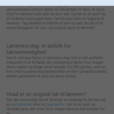
klassefoto. Vil du hellere lave en gave med tekst? Det er
heller ikke noget problem! Mange gaver kan du
personalisere med en tekst, for eksempel et navn, et sjovt
citat fra læreren selv eller en kort tak. Og her er et sjovt tip
til forældre med yngre børn: lad dit barn lave en tegning til
læreren. Tag derefter et billede af den og sæt det på et af
vores fotogaver. En sjov og original gave til læreren!
Lærerens dag: et øjeblik for
taknemmelighed
Den 5. oktober fejrer vi Lærerens dag. Det er det perfekte
tidspunkt til at fortælle den fantastiske lærer, hvor meget
deres støtte og kloge timer betyder. En lille gestus, som et
kort med en personlig besked eller en lille opmærksomhed,
sætter garanteret et smil på deres ansigt.
Hvad er en original tak til læreren?
Gør det personligt ved at forevige en tegning fra dit barn på
en
penneholder
eller et
bogmærke
. Det er en unik og
rørende gave, der viser, hvor meget læreren har betydet for
jer.