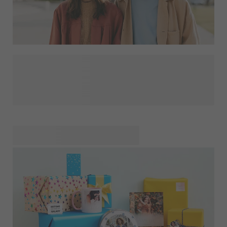
Bestået? Det fortjener mere end et hurtigt tillykke! At
afslutte en uddannelse er en milepæl, hvor stolthed, lettelse
og en god portion fremtidskriblen mødes. Med en personlig
dimissionsgave giver du ikke kun noget smukt, men også
et minde om alt, hvad der gik forud: det hårde arbejde, de
sene aftener og de mennesker, der hepper på en. Sådan
bliver din gave et varmt skulderklap på vejen ind i det næste
kapitel.