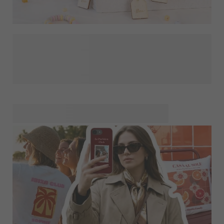
Alle der synes godt om godter, vil elske disse små
takkegaver. Se vores personlige gaver med lækre godter i
fokus. Disse gaver, er perfekte at dele ud som gæstegaver
til fødselsdagsfest, børnefødselsdag, dåb, navngivning,
bryllup eller babyshower.