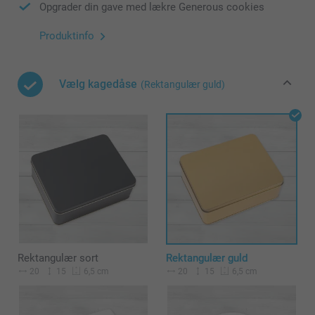
Opgrader din gave med lækre Generous cookies
Produktinfo
Vælg kagedåse
(Rektangulær guld)
Rektangulær sort
Rektangulær guld
20
15
20
15
6,5 cm
6,5 cm