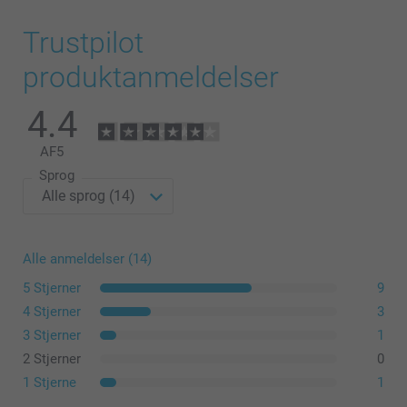
Trustpilot
produktanmeldelser
4.4
AF
5
Sprog
Kvadratisk: 1 x 120 gram "Charlotte Chocolat"
Alle anmeldelser (14)
chokoladekager med hasselnødder & fleur de sel og 1
x 120 gram 'Céline Citron" citronbutterdejskager
5 Stjerner
9
Rektangulær metal: Fyldt med 90 gram individuelt
4 Stjerner
3
indpakket "Charlotte Chocolat" chokoladekager med
3 Stjerner
1
hasselnødder
2 Stjerner
0
Rund & hjerteformet: Fyldt med 75 gram individuelt
1 Stjerne
indpakket "Charlotte Chocolat" chokoladekager med
1
hasselnødder