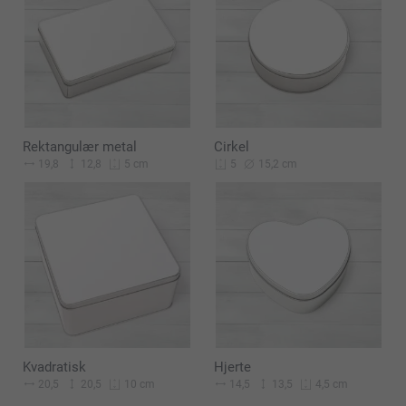
Rektangulær metal
Cirkel
19,8
12,8
15,2 cm
5 cm
5
Kvadratisk
Hjerte
20,5
20,5
14,5
13,5
10 cm
4,5 cm