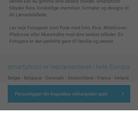
lærred kan du gemme dine bedste minder. smartphoto
tilbyder flere, forskellige størrelser, formater og designs til
dit Lærredsbillede.
Lav seje Fotogaver som Pude med foto, Krus, Mobilcover,
iPadcover eller Musemåtte med dine bedste billeder. En
Fotogave er den perfekte gave til familie og venner.
smartphoto er repræsenteret i hele Europa
België
-
Belgique
-
Danmark
-
Deutschland
-
France
-
Ireland
-
Nederland
-
Norge
-
Österreich
-
Schweiz
-
Suisse
-
Personliggør din Kagedåse rektangulær guld
Switzerland
-
Suomi
-
Sverige
-
United Kingdom
-
Other Countries
Alle priser er i danske kroner (DKK), inklusive moms og eksklusive porto