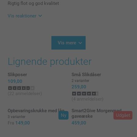
anmeldelse af vores kagedåse.
Rigtig flot og god kvalitet
Det er en sjov måde at gøre produktet mere
Vis reaktioner
personlig på og få brugt dine yndlingsbilleder.
Tusind tak fordi du har valgt at bestille med os.
29.03.2023
10:23
Venlig hilsen
Hej Camilla
Vis mere
Zeinab @smartphoto
Mange tak for din anmeldelse.
Lignende produkter
Det er en sjov måde at gøre produkterne mere
personlig på og få brugt dine yndlingsbilleder.
Slikposer
Små Slikdåser
Tusind tak fordi du valgt at bestille med os.
109,00
2 varianter
259,00
Venlig hilsen
(22 anmeldelser)
(4 anmeldelser)
Zeinab @Smartphoto
Opbevaringskrukke med låg
Smart2Give Morgenmad
Ny
Udgået
gaveæske
3 varianter
Fra
149,00
459,00