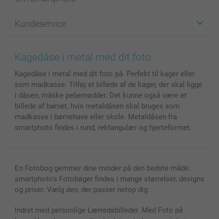
Fotokort
Fotogaver
Om smartphoto
Kundeservice
Fotobøger
For affiliate
Lærred & Vægdekoration
Fortrolighedserklæring
Kontakt os & FAQ
Billeder, Plakater & Fotohæfter
Cookie Policy
100% tilfredshedsgaranti
Kagedåse i metal med dit foto
Cover til mobil & tablet
Sitemap
smartbonus
Kagedåse i metal med dit foto på. Perfekt til kager eller
MyNameBook
Betingelser og garantier
Priser & betaling
som madkasse. Tilføj et billede af de kager, der skal ligge
Fotokalender & Kalenderbog
Investor Relations
Status for ordrer
i dåsen, måske pebernødder. Det kunne også være et
Fotorammer & Tilbehør
billede af barnet, hvis metaldåsen skal bruges som
Alle fotoprodukter
madkasse i børnehave eller skole. Metaldåsen fra
smartphoto findes i rund, rektangulær og hjerteformet.
En Fotobog gemmer dine minder på den bedste måde.
smartphoto's Fotobøger findes i mange størrelser, designs
og priser. Vælg den, der passer netop dig.
Indret med personlige Lærredsbilleder. Med Foto på