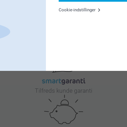
4
5
Cookie-indstillinger
Hvorfor
smartphoto
?
Tilfreds kunde garanti