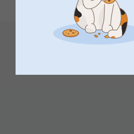
1
2
3
15:03
Hej Sara,
Tusind tak for din anmeldelse og dine 5 stjerner.
Hav en fortsat god dag!
Venlig hilsen
Kirsi @smartphoto