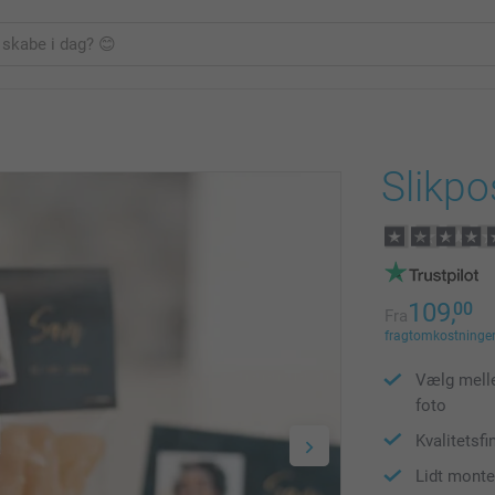
Slikpo
109,
00
Fra
fragtomkostninger 
Vælg melle
foto
Kvalitetsfi
Lidt monte