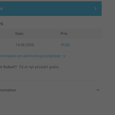
ns
ng
Dato
Pris
14.08.2026
49,00
nformation om alle leveringsmuligheder
et forkert?
Få et nyt produkt gratis
formation
klusive moms og uden forsendelsesomkostninger