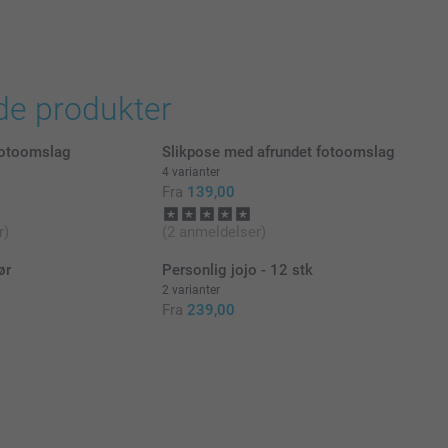
de produkter
fotoomslag
Slikpose med afrundet fotoomslag
4 varianter
Fra
139,00
r)
(2 anmeldelser)
ør
Personlig jojo - 12 stk
2 varianter
Fra
239,00