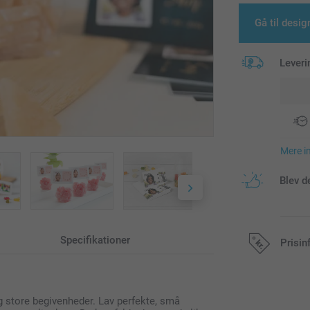
Gå til desig
Leveri
Mere i
Blev d
Specifikationer
Prisin
Alle priser in
g store begivenheder. Lav perfekte, små