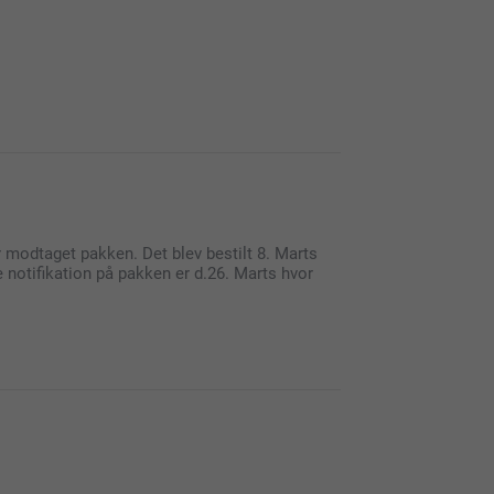
 modtaget pakken. Det blev bestilt 8. Marts
te notifikation på pakken er d.26. Marts hvor
 på og få brugt ens yndlingsbilleder.
er med din pakke. Vi forstår din frustration
tioner.