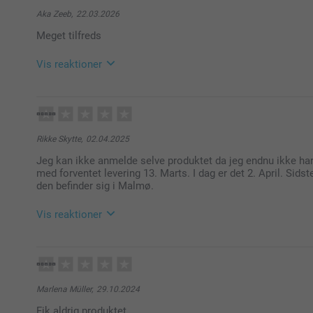
Aka Zeeb,
22.03.2026
Meget tilfreds
Vis reaktioner
23.03.2026
08:27
Hej Aka
Rikke Skytte,
02.04.2025
Mange tak for dine ⭐⭐⭐⭐⭐ stjerner.
Jeg kan ikke anmelde selve produktet da jeg endnu ikke har
med forventet levering 13. Marts. I dag er det 2. April. Sids
Det er en sjov måde at gøre produktet mere personlig
den befinder sig i Malmø.
Tusind tak fordi du har valgt at bestille med os.
Vis reaktioner
Varme hilsner
03.04.2025
Zeinab @smartphoto
10:27
Hej Rikke
Marlena Müller,
29.10.2024
Vi beklager dybt, at du har oplevet så mange problem
Fik aldrig produktet
over den langvarige leveringstid og de mange notifika