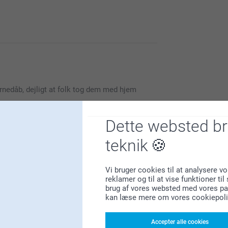
e med din ordre. Vi forstår, at det er
barnedåb, dejligt at folk tog dem med hjem
iden, især når det er til en så vigtig
Dette websted b
teknik
u er glad for dine slikposer. De bliver normalt
Vi bruger cookies til at analysere vo
r af anledninger til at bruge dem!
reklamer og til at vise funktioner ti
brug af vores websted med vores par
kan læse mere om vores cookiepoli
Accepter alle cookies