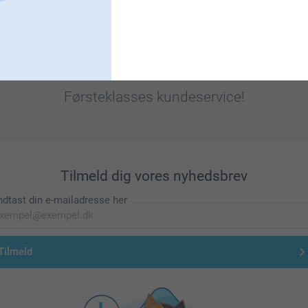
Førsteklasses kundeservice!
Tilmeld dig vores nyhedsbrev
ndtast din e-mailadresse her
Tilmeld