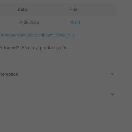
Dato
Pris
14.08.2026
49,00
nformation om alle leveringsmuligheder
et forkert?
Få et nyt produkt gratis
formation
klusive moms og uden forsendelsesomkostninger