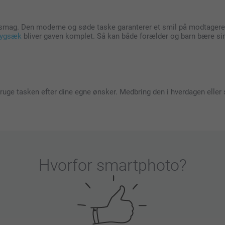
d smag. Den moderne og søde taske garanterer et smil på modtageren
rygsæk
bliver gaven komplet. Så kan både forælder og barn bære sin
uge tasken efter dine egne ønsker. Medbring den i hverdagen eller
Hvorfor
smartphoto
?