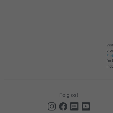
Ved
pro
For
Du 
ind
Følg os!