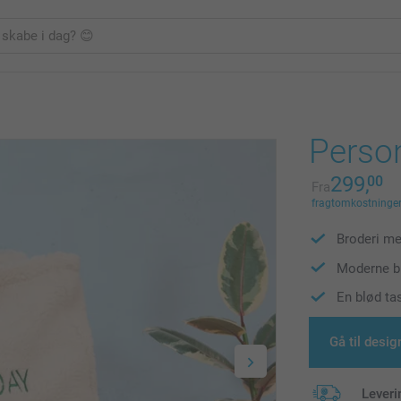
Person
299,
00
Fra
fragtomkostninger 
Broderi med
Moderne bl
En blød ta
Gå til desig
Leveri