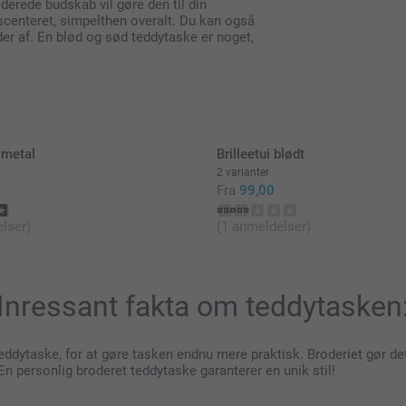
roderede budskab vil gøre den til din
sscenteret, simpelthen overalt. Du kan også
lder af. En blød og sød teddytaske er noget,
 metal
Brilleetui blødt
2 varianter
Fra
99,00
lser)
(1 anmeldelser)
Inressant fakta om teddytasken
ne teddytaske, for at gøre tasken endnu mere praktisk. Broderiet gør 
 En personlig broderet teddytaske garanterer en unik stil!