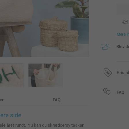
Mere i
Blev d
Prisin
Alle priser in
FAQ
er
FAQ
ere side
ele året rundt. Nu kan du skræddersy tasken