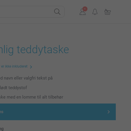
lig teddytaske
er ikke inkluderet
 navn eller valgfri tekst på
ødt teddystof
ske med en lomme til alt tilbehør
ns
ng