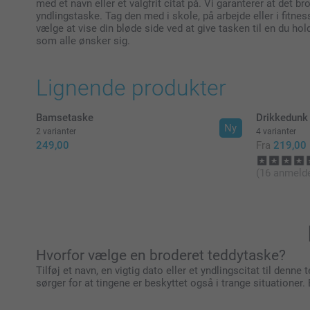
med et navn eller et valgfrit citat på. Vi garanterer at det b
yndlingstaske. Tag den med i skole, på arbejde eller i fitne
vælge at vise din bløde side ved at give tasken til en du ho
som alle ønsker sig.
Lignende produkter
Bamsetaske
Drikkedunk
Ny
2 varianter
4 varianter
249,00
Fra
219,00
(16 anmelde
Hvorfor vælge en broderet teddytaske?
Tilføj et navn, en vigtig dato eller et yndlingscitat til den
sørger for at tingene er beskyttet også i trange situationer.