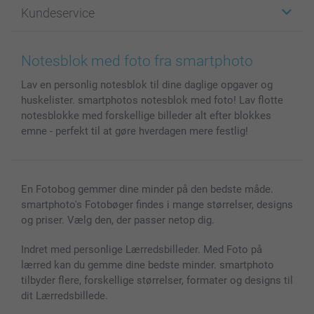
Kundeservice
Fotobøger
For affiliate
Lærred & Vægdekoration
Fortrolighedserklæring
Kontakt os & FAQ
Billeder, Plakater & Fotohæfter
Cookie Policy
100% tilfredshedsgaranti
Notesblok med foto fra smartphoto
Cover til mobil & tablet
Sitemap
smartbonus
Lav en personlig notesblok til dine daglige opgaver og
MyNameBook
Betingelser og garantier
Priser & betaling
huskelister. smartphotos notesblok med foto! Lav flotte
Fotokalender & Kalenderbog
Investor Relations
Status for ordrer
notesblokke med forskellige billeder alt efter blokkes
Fotorammer & Tilbehør
emne - perfekt til at gøre hverdagen mere festlig!
Alle fotoprodukter
En Fotobog gemmer dine minder på den bedste måde.
smartphoto's Fotobøger findes i mange størrelser, designs
og priser. Vælg den, der passer netop dig.
Indret med personlige Lærredsbilleder. Med Foto på
lærred kan du gemme dine bedste minder. smartphoto
tilbyder flere, forskellige størrelser, formater og designs til
dit Lærredsbillede.