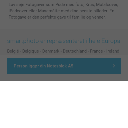
Lav seje Fotogaver som Pude med foto, Krus, Mobilcover,
iPadcover eller Musemåtte med dine bedste billeder. En
Fotogave er den perfekte gave til familie og venner.
smartphoto er repræsenteret i hele Europa
België
-
Belgique
-
Danmark
-
Deutschland
-
France
-
Ireland
-
Nederland
-
Norge
-
Österreich
-
Schweiz
-
Suisse
-
Personliggør din Notesblok A5
Switzerland
-
Suomi
-
Sverige
-
United Kingdom
-
Other Countries
Alle priser er i danske kroner (DKK), inklusive moms og eksklusive porto
© smartphoto group. All rights reserved