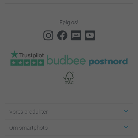
Følg os!
Vores produkter
Klistermærker
Om smartphoto
Fotokort
Fotogaver
Om smartphoto