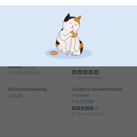
Anna-Sophie Staal-Schomann,
16.12.2020
Meget slasket og billig kvalitet. Slet ikke pengene værd
Lignende produkter
Billedblok
Penalhus
69,00
3 varianter
139,00
(2 anmeldelser)
(2 anmeldelser)
Skrivbordsunderlag
Holder til hovedtelefoner
159,00
2 varianter
Fra
229,00
(1 anmeldelser)