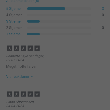
Alle anmeldelser (5)
5 Stjerner
3
4 Stjerner
0
3 Stjerner
1
2 Stjerner
0
1 Stjerne
1
Jeanette Løye Sandager,
09.07.2024
Meget flotte farver
Vis reaktioner
11.07.2024
08:54
Hej Jeanette
Linda Christensen,
04.04.2023
Tusind tak for din dejlige anmeldelse og dine 5