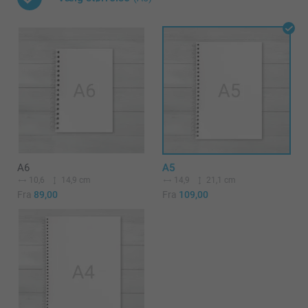
A6
A5
10,6
14,9 cm
14,9
21,1 cm
Fra
89,00
Fra
109,00