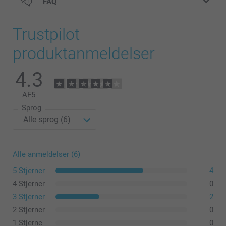
FAQ
Trustpilot
produktanmeldelser
4.3
AF
5
Sprog
Alle anmeldelser (6)
5 Stjerner
4
Find oplysninger om rejsekrusets varmelagring her
4 Stjerner
0
3 Stjerner
2
2 Stjerner
0
1 Stjerne
0