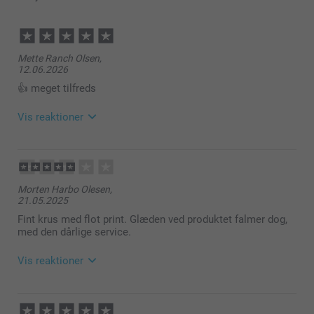
Mette Ranch Olsen,
12.06.2026
👍 meget tilfreds
Vis reaktioner
15.06.2026
08:11
Hej Mette
Morten Harbo Olesen,
21.05.2025
Tusind tak for din anmeldelse!
Fint krus med flot print. Glæden ved produktet falmer dog,
Det glæder os meget at høre, at du er meget tilfreds
med den dårlige service.
med dit rejsekrus.
Vis reaktioner
Vi sætter stor pris på din feedback og håber at
kunne byde dig velkommen igen snart.
26.05.2025
Varme hilsner
10:47