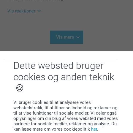
Du er velkommen at kontakte os hvis kvalitén på dit
produkt ikke er som du forventet, så vil vi gerne finde
Vis reaktioner
ud hvis der er noget gået galt i vores produktion.
Du kan finde kontaktoplysninger her:
08.01.2025
https://www.smartphoto.dk/kontakt
13:36
Hej Ann
Vis mere
På forhånd tak!
Mange tak for dine 5 stjerner og vurdering, glad for at
Venlig hilsen
Lignende produkter
du er tilfreds med dit rejsekrus.
Zeinab @smartphoto
Dette websted bruger
Vi ønsker dig en god dag!
Personlig nøglering med
Termoflaske med navn
billede
cookies og anden teknik
Varme hilsner
3 varianter
4 varianter
Fra
179,00
Zeinab @smartphoto
Fra
89,00
(1 anmeldelser)
(34 anmeldelser)
Vi bruger cookies til at analysere vores
webstedstrafik, til at tilpasse indhold og reklamer og
Håndtaskekrog
Brilleetui blødt
til at vise funktioner til sociale medier. Vi deler også
99,00
2 varianter
oplysninger om din brug af vores websted med vores
Fra
99,00
partnere for sociale medier, reklamer og analyse. Du
(5 anmeldelser)
kan læse mere om vores cookiepolitik
her
.
(1 anmeldelser)