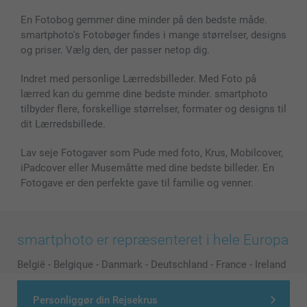
En Fotobog gemmer dine minder på den bedste måde.
smartphoto's Fotobøger findes i mange størrelser, designs
og priser. Vælg den, der passer netop dig.
Indret med personlige Lærredsbilleder. Med Foto på
lærred kan du gemme dine bedste minder. smartphoto
tilbyder flere, forskellige størrelser, formater og designs til
dit Lærredsbillede.
Lav seje Fotogaver som Pude med foto, Krus, Mobilcover,
iPadcover eller Musemåtte med dine bedste billeder. En
Fotogave er den perfekte gave til familie og venner.
smartphoto er repræsenteret i hele Europa
België
-
Belgique
-
Danmark
-
Deutschland
-
France
-
Ireland
-
Nederland
-
Norge
-
Österreich
-
Schweiz
-
Suisse
-
Personliggør din Rejsekrus
Switzerland
-
Suomi
-
Sverige
-
United Kingdom
-