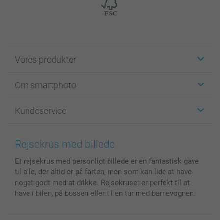
Vores produkter
Klistermærker
Om smartphoto
Fotokort
Fotogaver
Om smartphoto
Kundeservice
Fotobøger
For affiliate
Lærred & Vægdekoration
Fortrolighedserklæring
Kontakt os & FAQ
Billeder, Plakater & Fotohæfter
Cookie Policy
100% tilfredshedsgaranti
Rejsekrus med billede
Cover til mobil & tablet
Sitemap
smartbonus
Et rejsekrus med personligt billede er en fantastisk gave
MyNameBook
Betingelser og garantier
Priser & betaling
til alle, der altid er på farten, men som kan lide at have
Fotokalender & Kalenderbog
Investor Relations
Status for ordrer
noget godt med at drikke. Rejsekruset er perfekt til at
Fotorammer & Tilbehør
have i bilen, på bussen eller til en tur med barnevognen.
Alle fotoprodukter