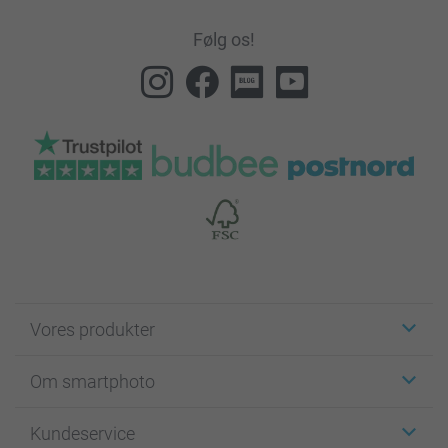
Følg os!
Vores produkter
Klistermærker
Om smartphoto
Fotokort
Fotogaver
Om smartphoto
Kundeservice
Fotobøger
For affiliate