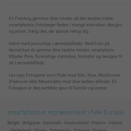
Lærred & Vægdekoration
Fortrolighedserklæring
Kontakt os & FAQ
Billeder, Plakater & Fotohæfter
Cookie Policy
100% tilfredshedsgaranti
En Fotobog gemmer dine minder på den bedste måde.
Cover til mobil & tablet
Sitemap
smartbonus
smartphoto's Fotobøger findes i mange størrelser, designs
MyNameBook
Betingelser og garantier
Priser & betaling
og priser. Vælg den, der passer netop dig.
Fotokalender & Kalenderbog
Investor Relations
Status for ordrer
Fotorammer & Tilbehør
Indret med personlige Lærredsbilleder. Med Foto på
lærred kan du gemme dine bedste minder. smartphoto
Alle fotoprodukter
tilbyder flere, forskellige størrelser, formater og designs til
dit Lærredsbillede.
Lav seje Fotogaver som Pude med foto, Krus, Mobilcover,
iPadcover eller Musemåtte med dine bedste billeder. En
Fotogave er den perfekte gave til familie og venner.
smartphoto er repræsenteret i hele Europa
België
-
Belgique
-
Danmark
-
Deutschland
-
France
-
Ireland
-
Nederland
-
Norge
-
Österreich
-
Schweiz
-
Suisse
-