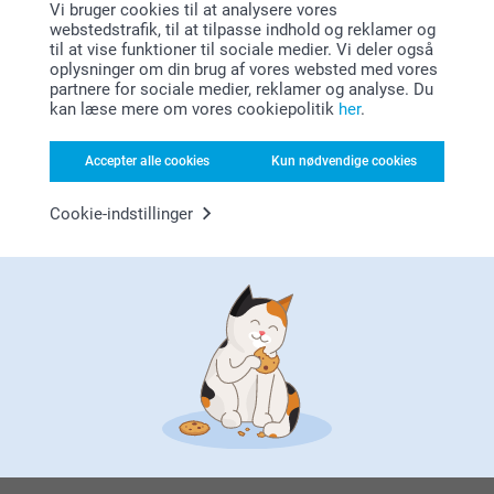
Vi bruger cookies til at analysere vores
13:03
webstedstrafik, til at tilpasse indhold og reklamer og
Hej Susanne
Vis mere
til at vise funktioner til sociale medier. Vi deler også
Tack för ditt fina omdöme av vårt huskespil med
oplysninger om din brug af vores websted med vores
egna bilder. En superkul överraskning för både stora
partnere for sociale medier, reklamer og analyse. Du
Lignende produkter
och små barn när man ska spela favoritspelet! Tack
kan læse mere om vores cookiepolitik
her
.
för att du valt att beställa hos oss.
Varma hälsningar
Plysdyr
Memokort
Johanna, smartphoto
Accepter alle cookies
Kun nødvendige cookies
7 varianter
109,00
Fra
159,00
Cookie-indstillinger
(13 anmeldelser)
(5 anmeldelser)
Puslespil med billede
Pude
6 varianter
Mere end 10 varianter
Fra
119,00
Fra
169,00
(60 anmeldelser)
(36 anmeldelser)