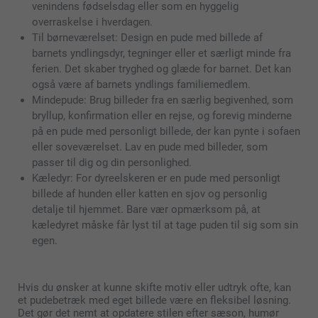
venindens fødselsdag eller som en hyggelig
overraskelse i hverdagen.
Til børneværelset: Design en pude med billede af
barnets yndlingsdyr, tegninger eller et særligt minde fra
ferien. Det skaber tryghed og glæde for barnet. Det kan
også være af barnets yndlings familiemedlem.
Mindepude: Brug billeder fra en særlig begivenhed, som
bryllup, konfirmation eller en rejse, og forevig minderne
på en pude med personligt billede, der kan pynte i sofaen
eller soveværelset. Lav en pude med billeder, som
passer til dig og din personlighed.
Kæledyr: For dyreelskeren er en pude med personligt
billede af hunden eller katten en sjov og personlig
detalje til hjemmet. Bare vær opmærksom på, at
kæledyret måske får lyst til at tage puden til sig som sin
egen.
Hvis du ønsker at kunne skifte motiv eller udtryk ofte, kan
et pudebetræk med eget billede være en fleksibel løsning.
Det gør det nemt at opdatere stilen efter sæson, humør