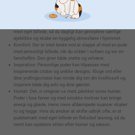
Derfor skaber en pude med personligt billede glæde og
nærvær
Minder: Dine bedste minder kan foreviges på en pude
med eget billede, så du dagligt kan genopleve særlige
øjeblikke og skabe en hyggelig atmosfære i hjemmet.
Komfort: Der er intet bedre end at slappe af med en pude
med personligt billede, når du sidder i sofaen og ser en
familiefilm. Den giver både støtte og velvære.
Inspiration: Personlige puder kan tilpasses med
inspirerende citater og unikke designs. Kloge ord eller
dine yndlingscitater kan minde dig om din livsfilosofi og
inspirere både dig selv og dine gæster.
Humør: Det, vi omgiver os med, påvirker vores humør.
Puder i lyse farver og med smukke motiver kan bringe
energi og glæde, mens mere afdæmpede nuancer skaber
ro og hygge. Hvis du ønsker at skifte udtryk ofte, er et
pudebetræk med eget billede en fleksibel løsning, så du
nemt kan opdatere stilen efter humør og sæson.