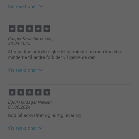
Vis reaktioner
12.01.2026
09:46
Hej Kimmie
Casper Kaas Sørensen,
30.04.2025
Tak for din anmeldelse.
At man kan udtrykke glædelige minder og man kan vise
Det glæder os at høre at farverne og billederne på
minderne til andre folk der vil gerne se den
puden var helt perfekte selvom stoffet var lidt
tyndere og mere silkeagtigt end forventet.
Vis reaktioner
Varme hilsner
05.05.2025
Zeinab @smartphoto
10:39
Hej Casper
Egon Horsager Nielsen,
01.08.2024
Mange tak for dine ⭐⭐⭐⭐ ⭐ stjerner og din
anmeldelse af vores pude med billede.
God billedkvalitet og hurtig levering
Det er en sjov måde at gøre produktet mere
Vis reaktioner
personlig på og få brugt dine yndlingsbilleder.