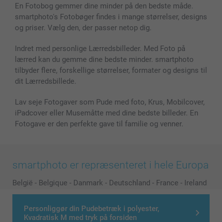
En Fotobog gemmer dine minder på den bedste måde.
Cover til mobil & tablet
Sitemap
smartbonus
smartphoto's Fotobøger findes i mange størrelser, designs
MyNameBook
Betingelser og garantier
Priser & betaling
og priser. Vælg den, der passer netop dig.
Fotokalender & Kalenderbog
Investor Relations
Status for ordrer
Fotorammer & Tilbehør
Indret med personlige Lærredsbilleder. Med Foto på
lærred kan du gemme dine bedste minder. smartphoto
Alle fotoprodukter
tilbyder flere, forskellige størrelser, formater og designs til
dit Lærredsbillede.
Lav seje Fotogaver som Pude med foto, Krus, Mobilcover,
iPadcover eller Musemåtte med dine bedste billeder. En
Fotogave er den perfekte gave til familie og venner.
smartphoto er repræsenteret i hele Europa
België
-
Belgique
-
Danmark
-
Deutschland
-
France
-
Ireland
-
Nederland
-
Norge
-
Österreich
-
Schweiz
-
Suisse
-
Personliggør din Pudebetræk i polyester,
Switzerland
-
Suomi
-
Sverige
-
United Kingdom
-
Kvadratisk M med tryk på forsiden
Other Countries