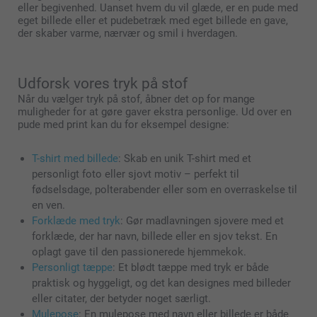
eller begivenhed. Uanset hvem du vil glæde, er en pude med
eget billede eller et pudebetræk med eget billede en gave,
der skaber varme, nærvær og smil i hverdagen.
Udforsk vores tryk på stof
Når du vælger tryk på stof, åbner det op for mange
muligheder for at gøre gaver ekstra personlige. Ud over en
pude med print kan du for eksempel designe:
T-shirt med billede
: Skab en unik T-shirt med et
personligt foto eller sjovt motiv – perfekt til
fødselsdage, polterabender eller som en overraskelse til
en ven.
Forklæde med tryk
: Gør madlavningen sjovere med et
forklæde, der har navn, billede eller en sjov tekst. En
oplagt gave til den passionerede hjemmekok.
Personligt tæppe
: Et blødt tæppe med tryk er både
praktisk og hyggeligt, og det kan designes med billeder
eller citater, der betyder noget særligt.
Mulepose
: En mulepose med navn eller billede er både