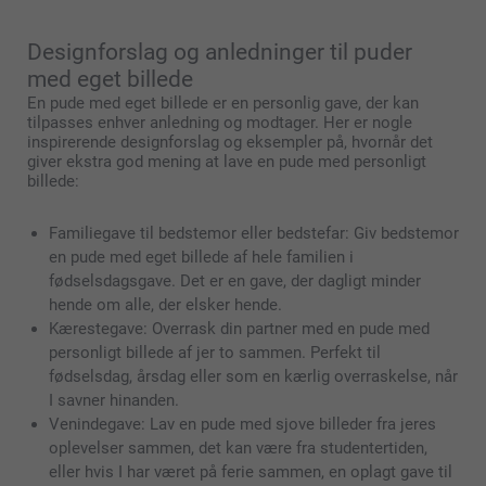
Designforslag og anledninger til puder
med eget billede
En pude med eget billede er en personlig gave, der kan
tilpasses enhver anledning og modtager. Her er nogle
inspirerende designforslag og eksempler på, hvornår det
giver ekstra god mening at lave en pude med personligt
billede:
Familiegave til bedstemor eller bedstefar: Giv bedstemor
en pude med eget billede af hele familien i
fødselsdagsgave. Det er en gave, der dagligt minder
hende om alle, der elsker hende.
Kærestegave: Overrask din partner med en pude med
personligt billede af jer to sammen. Perfekt til
fødselsdag, årsdag eller som en kærlig overraskelse, når
I savner hinanden.
Venindegave: Lav en pude med sjove billeder fra jeres
oplevelser sammen, det kan være fra studentertiden,
eller hvis I har været på ferie sammen, en oplagt gave til