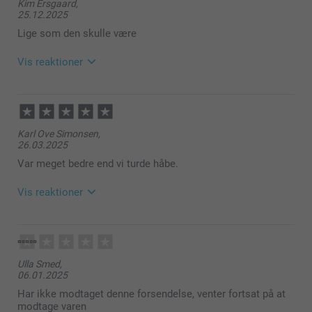
Kim Ersgaard,
25.12.2025
Lige som den skulle være
Vis reaktioner
29.12.2025
11:37
Hej Kim
Karl Ove Simonsen,
26.03.2025
Tusind tak for din anmeldelse!
Var meget bedre end vi turde håbe.
Dejligt at høre, at muleposen lever op til dine
forventninger.
Vis reaktioner
Varme hilsner
28.03.2025
Zeinab @smartphoto
08:31
Hej Karl
Ulla Smed,
06.01.2025
Mange tak for dine 5 stjerner og vurdering, glad for at
du er tilfreds med din mulepose.
Har ikke modtaget denne forsendelse, venter fortsat på at
modtage varen