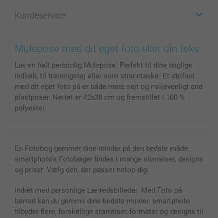
Fotogaver
Om smartphoto
Kundeservice
Fotobøger
For affiliate
Lærred & Vægdekoration
Fortrolighedserklæring
Kontakt os & FAQ
Billeder, Plakater & Fotohæfter
Cookie Policy
100% tilfredshedsgaranti
Mulepose med dit eget foto eller din teks
Cover til mobil & tablet
Sitemap
smartbonus
Lav en helt personlig Mulepose. Perfekt til dine daglige
MyNameBook
Betingelser og garantier
Priser & betaling
indkøb, til træningstøj eller som strandtaske. Et stofnet
Fotokalender & Kalenderbog
Investor Relations
Status for ordrer
med dit eget foto på er både mere sejt og miljøvenligt end
Fotorammer & Tilbehør
plastposer. Nettet er 42x38 cm og fremstillet i 100 %
Alle fotoprodukter
polyester.
En Fotobog gemmer dine minder på den bedste måde.
smartphoto's Fotobøger findes i mange størrelser, designs
og priser. Vælg den, der passer netop dig.
Indret med personlige Lærredsbilleder. Med Foto på
lærred kan du gemme dine bedste minder. smartphoto
tilbyder flere, forskellige størrelser, formater og designs til