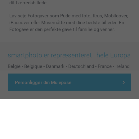
dit Lærredsbillede.
Lav seje Fotogaver som Pude med foto, Krus, Mobilcover,
iPadcover eller Musemåtte med dine bedste billeder. En
Fotogave er den perfekte gave til familie og venner.
smartphoto er repræsenteret i hele Europa
België
-
Belgique
-
Danmark
-
Deutschland
-
France
-
Ireland
-
Nederland
-
Norge
-
Österreich
-
Schweiz
-
Suisse
-
Personliggør din Mulepose
Switzerland
-
Suomi
-
Sverige
-
United Kingdom
-
Other Countries
Alle priser er i danske kroner (DKK), inklusive moms og eksklusive porto
© smartphoto group. All rights reserved