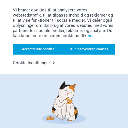
Hav en fortsat god dag!
18.03.2024
Vi bruger cookies til at analysere vores
08:48
webstedstrafik, til at tilpasse indhold og reklamer og
Venlig hilsen
Hej Trine
Vis mere
til at vise funktioner til sociale medier. Vi deler også
oplysninger om din brug af vores websted med vores
Zeinab @smartphoto
Tusind tak for din dejlige anmeldelse og dine 4
partnere for sociale medier, reklamer og analyse. Du
Lignende produkter
stjerner.
kan læse mere om vores cookiepolitik
her
.
Det glæder os at du er så tilfreds med dit produkt og
Refleksvest
Personlig gymnastikpose
vi håber du får glæde af den i lang tid fremover.
Accepter alle cookies
Kun nødvendige cookies
5 varianter
179,00
Hav en fortsat god dag!
Fra
169,00
Cookie-indstillinger
Venlig hilsen
(1 anmeldelser)
Zeinab @smartphoto
Badges
Personlig nøglering med
billede
10 varianter
Fra
59,00
4 varianter
Fra
89,00
(11 anmeldelser)
(34 anmeldelser)