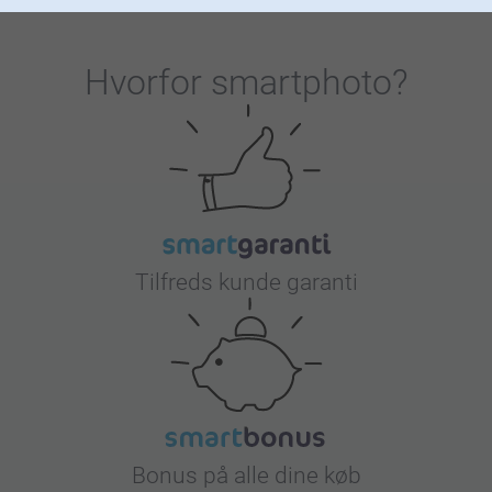
Hvorfor
smartphoto
?
Tilfreds kunde garanti
Bonus på alle dine køb