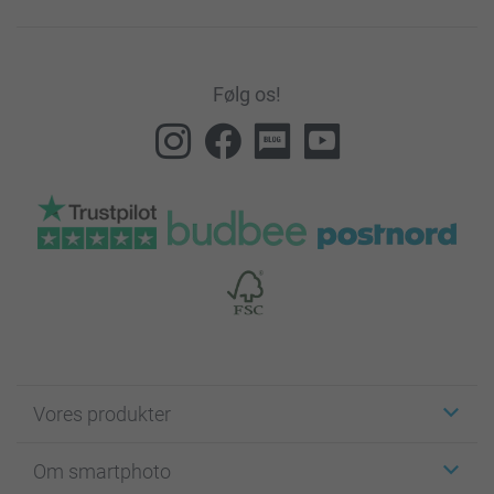
Følg os!
Vores produkter
Klistermærker
Om smartphoto
Fotokort