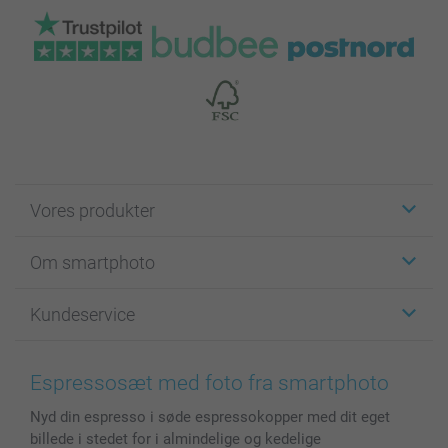
Vores produkter
Klistermærker
Om smartphoto
Fotokort
Fotogaver
Om smartphoto
Kundeservice
Fotobøger
For affiliate
Lærred & Vægdekoration
Fortrolighedserklæring
Kontakt os & FAQ
Billeder, Plakater & Fotohæfter
Cookie Policy
100% tilfredshedsgaranti
Espressosæt med foto fra smartphoto
Cover til mobil & tablet
Sitemap
smartbonus
Nyd din espresso i søde espressokopper med dit eget
MyNameBook
Betingelser og garantier
Priser & betaling
billede i stedet for i almindelige og kedelige