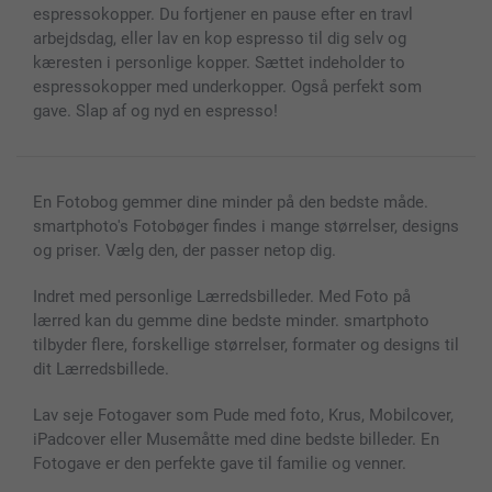
Fotokalender & Kalenderbog
Investor Relations
Status for ordrer
espressokopper. Du fortjener en pause efter en travl
Fotorammer & Tilbehør
arbejdsdag, eller lav en kop espresso til dig selv og
Alle fotoprodukter
kæresten i personlige kopper. Sættet indeholder to
espressokopper med underkopper. Også perfekt som
gave. Slap af og nyd en espresso!
En Fotobog gemmer dine minder på den bedste måde.
smartphoto's Fotobøger findes i mange størrelser, designs
og priser. Vælg den, der passer netop dig.
Indret med personlige Lærredsbilleder. Med Foto på
lærred kan du gemme dine bedste minder. smartphoto
tilbyder flere, forskellige størrelser, formater og designs til
dit Lærredsbillede.
Lav seje Fotogaver som Pude med foto, Krus, Mobilcover,
iPadcover eller Musemåtte med dine bedste billeder. En
Fotogave er den perfekte gave til familie og venner.