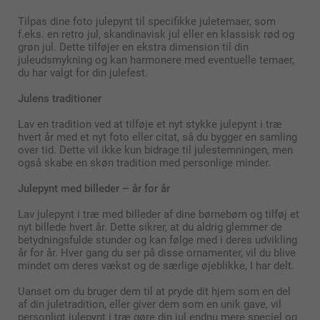
Tilpas dine foto julepynt til specifikke juletemaer, som
f.eks. en retro jul, skandinavisk jul eller en klassisk rød og
grøn jul. Dette tilføjer en ekstra dimension til din
juleudsmykning og kan harmonere med eventuelle temaer,
du har valgt for din julefest.
Julens traditioner
Lav en tradition ved at tilføje et nyt stykke julepynt i træ
hvert år med et nyt foto eller citat, så du bygger en samling
over tid. Dette vil ikke kun bidrage til julestemningen, men
også skabe en skøn tradition med personlige minder.
Julepynt med billeder – år for år
Lav julepynt i træ med billeder af dine børnebørn og tilføj et
nyt billede hvert år. Dette sikrer, at du aldrig glemmer de
betydningsfulde stunder og kan følge med i deres udvikling
år for år. Hver gang du ser på disse ornamenter, vil du blive
mindet om deres vækst og de særlige øjeblikke, I har delt.
Uanset om du bruger dem til at pryde dit hjem som en del
af din juletradition, eller giver dem som en unik gave, vil
personligt julepynt i træ gøre din jul endnu mere speciel og