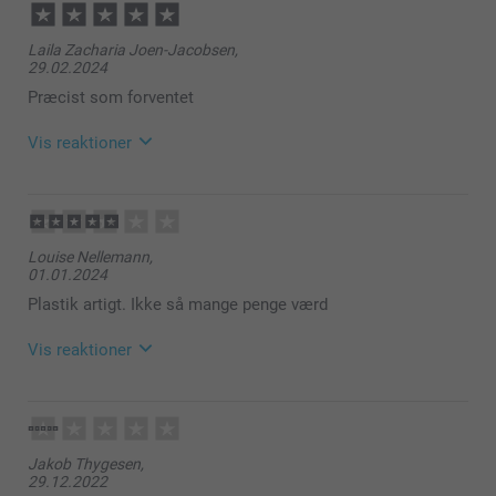
Laila Zacharia Joen-Jacobsen,
29.02.2024
Præcist som forventet
Vis reaktioner
29.02.2024
15:29
Louise Nellemann,
01.01.2024
Hej Laila
Plastik artigt. Ikke så mange penge værd
Mange tak fordi du har taget tid til at skrive en
anmeldelse.
Vis reaktioner
Vi er glade over at du er tilfreds med dit julepynt i
træ.
12.01.2024
10:28
Hav en fortsat god dag!
Hej Louise
Jakob Thygesen,
Venlig hilsen
29.12.2022
Tak fordi du har taget dig tid til at skrive en