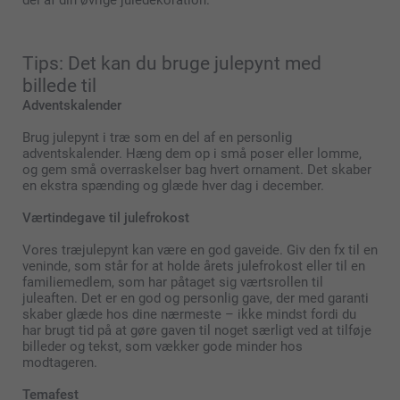
Tips: Det kan du bruge julepynt med
billede til
Adventskalender
Brug julepynt i træ som en del af en personlig
adventskalender. Hæng dem op i små poser eller lomme,
og gem små overraskelser bag hvert ornament. Det skaber
en ekstra spænding og glæde hver dag i december.
Værtindegave til julefrokost
Vores træjulepynt kan være en god gaveide. Giv den fx til en
veninde, som står for at holde årets julefrokost eller til en
familiemedlem, som har påtaget sig værtsrollen til
juleaften. Det er en god og personlig gave, der med garanti
skaber glæde hos dine nærmeste – ikke mindst fordi du
har brugt tid på at gøre gaven til noget særligt ved at tilføje
billeder og tekst, som vækker gode minder hos
modtageren.
Temafest