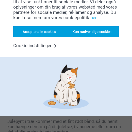
hvor du ellers kan hænge det op derhjemme. Det giver et
til at vise funktioner til sociale medier. Vi deler også
smil på læberne at få øje på de gode minder på den flotte
oplysninger om din brug af vores websted med vores
julepynt, du laver hos smartphoto. Design din træjulepynt
partnere for sociale medier, reklamer og analyse. Du
med dine bedste minder hos smartphoto i dag
kan læse mere om vores cookiepolitik
her
.
Accepter alle cookies
Kun nødvendige cookies
Lav personlig julepynt i træ hos
smartphoto
Cookie-indstillinger
Hos smartphoto kan du lave et sæt med 4 stk. julepynt i
træ, som du nemt kan tilpasse efter din egen smag og stil.
Vælg mellem en rund eller sekskantet form, og tilføj dit
eget foto, f.eks. årets julefoto, eller dit yndlingscitat, eller
noget helt tredje, som har en særlig betydning for dig og
dine kære.
Vores julepynt i træ er fremstillet af FSC-certificeret MDF
ahornfinér, hvilket sikrer både kvalitet og bæredygtighed.
Det naturlige udseende af træet skaber en varm og
autentisk julestemning, og de synlige træårer tilføjer en
ekstra dimension af charme og karakter til dit pynt.
Julepynt i træ kommer med et fint rødt bånd, så du nemt
kan hænge dem op på dit juletræ, i vinduerne eller som en
del af din øvrige juledekoration.