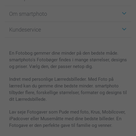
Klistermærker
Om smartphoto
Fotokort
Fotogaver
Om smartphoto
Kundeservice
Fotobøger
For affiliate
Lærred & Vægdekoration
Fortrolighedserklæring
Kontakt os & FAQ
Billeder, Plakater & Fotohæfter
Cookie Policy
100% tilfredshedsgaranti
En Fotobog gemmer dine minder på den bedste måde.
Cover til mobil & tablet
Sitemap
smartbonus
smartphoto's Fotobøger findes i mange størrelser, designs
MyNameBook
Betingelser og garantier
Priser & betaling
og priser. Vælg den, der passer netop dig.
Fotokalender & Kalenderbog
Investor Relations
Status for ordrer
Fotorammer & Tilbehør
Indret med personlige Lærredsbilleder. Med Foto på
lærred kan du gemme dine bedste minder. smartphoto
Alle fotoprodukter
tilbyder flere, forskellige størrelser, formater og designs til
dit Lærredsbillede.
Lav seje Fotogaver som Pude med foto, Krus, Mobilcover,
iPadcover eller Musemåtte med dine bedste billeder. En
Fotogave er den perfekte gave til familie og venner.