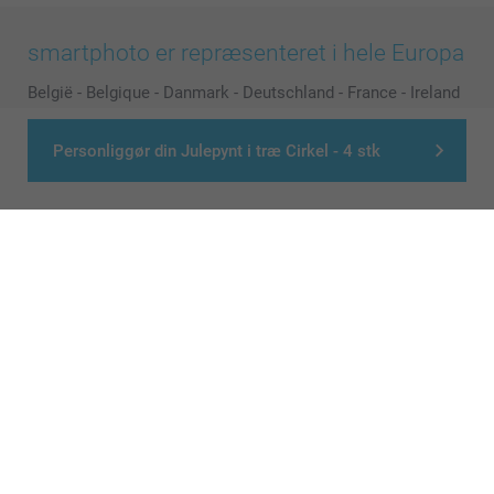
smartphoto er repræsenteret i hele Europa
België
-
Belgique
-
Danmark
-
Deutschland
-
France
-
Ireland
-
Nederland
-
Norge
-
Österreich
-
Schweiz
-
Suisse
-
Switzerland
-
Suomi
-
Sverige
-
United Kingdom
-
Personliggør din Julepynt i træ Cirkel - 4 stk
Other Countries
Alle priser er i danske kroner (DKK), inklusive moms og eksklusive porto
© smartphoto group. All rights reserved
>