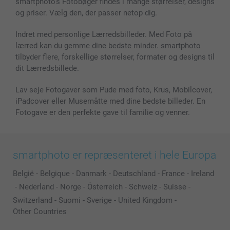
smartphoto's Fotobøger findes i mange størrelser, designs
MyNameBook
Betingelser og garantier
Priser & betaling
og priser. Vælg den, der passer netop dig.
Fotokalender & Kalenderbog
Investor Relations
Status for ordrer
Fotorammer & Tilbehør
Indret med personlige Lærredsbilleder. Med Foto på
lærred kan du gemme dine bedste minder. smartphoto
Alle fotoprodukter
tilbyder flere, forskellige størrelser, formater og designs til
dit Lærredsbillede.
Lav seje Fotogaver som Pude med foto, Krus, Mobilcover,
iPadcover eller Musemåtte med dine bedste billeder. En
Fotogave er den perfekte gave til familie og venner.
smartphoto er repræsenteret i hele Europa
België
-
Belgique
-
Danmark
-
Deutschland
-
France
-
Ireland
-
Nederland
-
Norge
-
Österreich
-
Schweiz
-
Suisse
-
Switzerland
-
Suomi
-
Sverige
-
United Kingdom
-
Other Countries