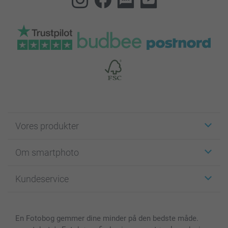
Vores produkter
Klistermærker
Om smartphoto
Fotokort
Fotogaver
Om smartphoto
Kundeservice
Fotobøger
For affiliate
Lærred & Vægdekoration
Fortrolighedserklæring
Kontakt os & FAQ
Billeder, Plakater & Fotohæfter
Cookie Policy
100% tilfredshedsgaranti
En Fotobog gemmer dine minder på den bedste måde.
Cover til mobil & tablet
Sitemap
smartbonus