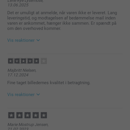
Lene Rye Lysemose,
13.06.2025
Det er umuligt at anmelde, når varen ikke er leveret. Lang
leveringstid, og modtagelsen af bedømmelse mail inden
varen er ankommet, hænger ikke sammen. Er spændt på
om den overhoved kommer.
Vis reaktioner
16.06.2025
09:51
Hej Lene
Majbritt Nielsen,
17.12.2024
Tusind tak for din feedback!
Fine taget billedernes kvalitet i betragtning.
Det er virkelig værdifuld for os at du tager dig tid til
at sende os din feedback så vi kan forbedre vores
Vis reaktioner
system for at du skal have en så nem og dejlig
oplevelse som muligt med at lave din bestilling.
17.12.2024
Du er velkommen til at kontakte os på
13:12
https://www.smartphoto.dk/kontakt, hvis du har
Hej Majbritt
nogle spørgsmål til din bestilling.
Marie Mostrup Jensen,
21.02.2023