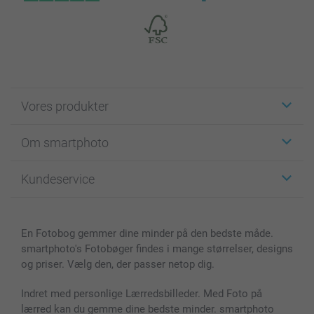
Vores produkter
Klistermærker
Om smartphoto
Fotokort
Fotogaver
Om smartphoto
Kundeservice
Fotobøger
For affiliate
Lærred & Vægdekoration
Fortrolighedserklæring
Kontakt os & FAQ
Billeder, Plakater & Fotohæfter
Cookie Policy
100% tilfredshedsgaranti
En Fotobog gemmer dine minder på den bedste måde.
Cover til mobil & tablet
Sitemap
smartbonus
smartphoto's Fotobøger findes i mange størrelser, designs
MyNameBook
Betingelser og garantier
Priser & betaling
og priser. Vælg den, der passer netop dig.
Fotokalender & Kalenderbog
Investor Relations
Status for ordrer
Fotorammer & Tilbehør
Indret med personlige Lærredsbilleder. Med Foto på
lærred kan du gemme dine bedste minder. smartphoto
Alle fotoprodukter