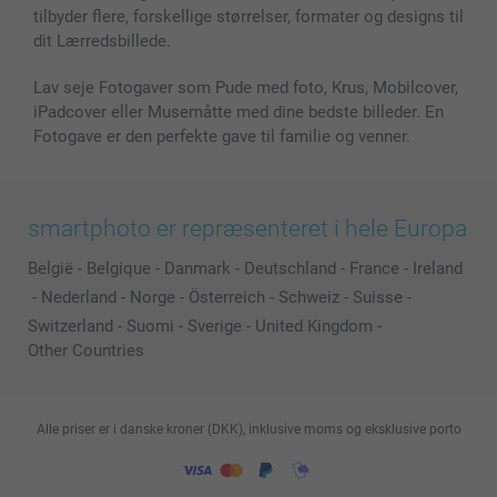
tilbyder flere, forskellige størrelser, formater og designs til
dit Lærredsbillede.
Lav seje Fotogaver som Pude med foto, Krus, Mobilcover,
iPadcover eller Musemåtte med dine bedste billeder. En
Fotogave er den perfekte gave til familie og venner.
smartphoto er repræsenteret i hele Europa
België
-
Belgique
-
Danmark
-
Deutschland
-
France
-
Ireland
-
Nederland
-
Norge
-
Österreich
-
Schweiz
-
Suisse
-
Switzerland
-
Suomi
-
Sverige
-
United Kingdom
-
Other Countries
Alle priser er i danske kroner (DKK), inklusive moms og eksklusive porto