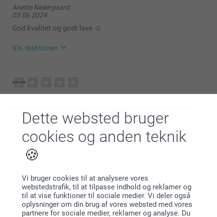
Anette Nedergaard,
03.06.2024
God kvalitet og godt lave ☺️
Vis reaktioner
04.06.2024
10:52
Bente Kristensen,
Hej Anette
04.05.2023
Dette websted bruger
Tusind tak for din dejlige anmeldelse og dine 5
Super flot produkt.
stjerner.
cookies og anden teknik
Vis reaktioner
Det glæder os at du er så tilfreds med tegnebogen
og vi håber du får glæde af den i lang tid fremover.
04.05.2023
Lignende produkter
Hav en fortsat god dag!
14:49
Vi bruger cookies til at analysere vores
Hej Bente
Venlig hilsen
webstedstrafik, til at tilpasse indhold og reklamer og
Mulepose
Mulepose
til at vise funktioner til sociale medier. Vi deler også
Mange tak for din anmeldelse.
149,00
3 varianter
Zeinab @smartphoto
oplysninger om din brug af vores websted med vores
Fra
139,00
zeinab.el-katat
partnere for sociale medier, reklamer og analyse. Du
Det er en sjov måde at gøre produkterne mere