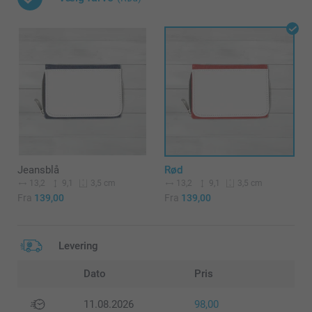
Jeansblå
Rød
13,2
9,1
13,2
9,1
3,5 cm
3,5 cm
Fra
139,00
Fra
139,00
Levering
Dato
Pris
11.08.2026
98,00