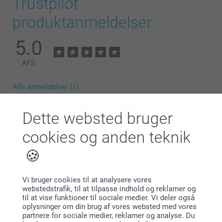
Trustpilot
produktanmeldelser
5.0
AF
5
Hvad er de nøjagtige størrelser på lærrederne i min
Alle anmeldelser (1)
sammensætning?
5 Stjerner
1
Dette websted bruger
4 Stjerner
0
3 Stjerner
0
cookies og anden teknik
2 Stjerner
0
1 Stjerne
0
Vi bruger cookies til at analysere vores
webstedstrafik, til at tilpasse indhold og reklamer og
til at vise funktioner til sociale medier. Vi deler også
Vivi,
26.11.2024
oplysninger om din brug af vores websted med vores
partnere for sociale medier, reklamer og analyse. Du
Flot og perfekt produkt