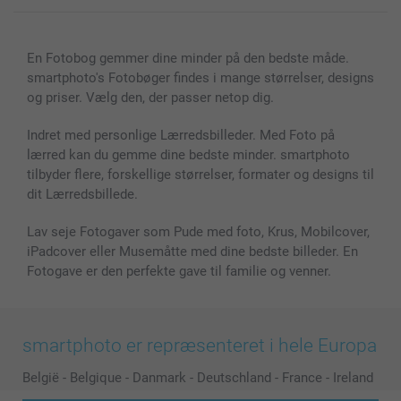
Lærred & Vægdekoration
Fortrolighedserklæring
Kontakt os & FAQ
Billeder, Plakater & Fotohæfter
Cookie Policy
100% tilfredshedsgaranti
En Fotobog gemmer dine minder på den bedste måde.
Cover til mobil & tablet
Sitemap
smartbonus
smartphoto's Fotobøger findes i mange størrelser, designs
MyNameBook
Betingelser og garantier
Priser & betaling
og priser. Vælg den, der passer netop dig.
Fotokalender & Kalenderbog
Investor Relations
Status for ordrer
Fotorammer & Tilbehør
Indret med personlige Lærredsbilleder. Med Foto på
lærred kan du gemme dine bedste minder. smartphoto
Alle fotoprodukter
tilbyder flere, forskellige størrelser, formater og designs til
dit Lærredsbillede.
Lav seje Fotogaver som Pude med foto, Krus, Mobilcover,
iPadcover eller Musemåtte med dine bedste billeder. En
Fotogave er den perfekte gave til familie og venner.
smartphoto er repræsenteret i hele Europa
België
-
Belgique
-
Danmark
-
Deutschland
-
France
-
Ireland