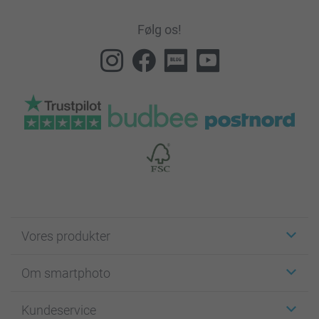
Følg os!
Vores produkter
Klistermærker
Om smartphoto
Fotokort
Fotogaver
Om smartphoto
Kundeservice
Fotobøger
For affiliate