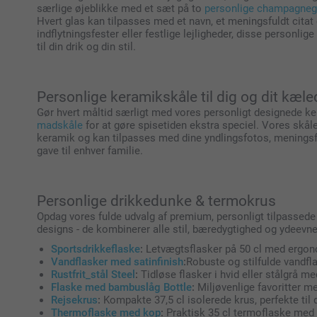
særlige øjeblikke med et sæt på to
personlige champagneg
Hvert glas kan tilpasses med et navn, et meningsfuldt citat 
indflytningsfester eller festlige lejligheder, disse personlig
til din drik og din stil.
Personlige keramikskåle til dig og dit kæle
Gør hvert måltid særligt med vores personligt designede k
madskåle
for at gøre spisetiden ekstra speciel. Vores skå
keramik og kan tilpasses med dine yndlingsfotos, meningsful
gave til enhver familie.
Personlige drikkedunke & termokrus
Opdag vores fulde udvalg af premium, personligt tilpassede d
designs - de kombinerer alle stil, bæredygtighed og ydeevne
Sportsdrikkeflaske
:
Letvægtsflasker på 50 cl med ergonom
Vandflasker med satinfinish
:
Robuste og stilfulde vandfl
Rustfrit_stål Steel
:
Tidløse flasker i hvid eller stålgrå m
Flaske med bambuslåg Bottle
:
Miljøvenlige favoritter me
Rejsekrus
:
Kompakte 37,5 cl isolerede krus, perfekte til 
Thermoflaske med kop
:
Praktisk 35 cl termoflaske med i