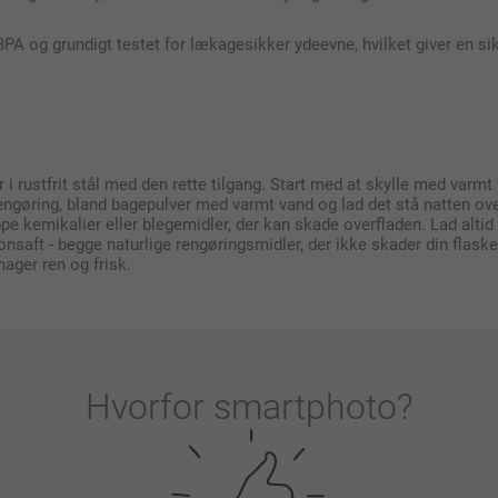
BPA og grundigt testet for lækagesikker ydeevne, hvilket giver en sik
i rustfrit stål med den rette tilgang. Start med at skylle med varmt
ngøring, bland bagepulver med varmt vand og lad det stå natten over, 
 kemikalier eller blegemidler, der kan skade overfladen. Lad altid l
itronsaft - begge naturlige rengøringsmidler, der ikke skader din fla
mager ren og frisk.
Hvorfor
smartphoto
?