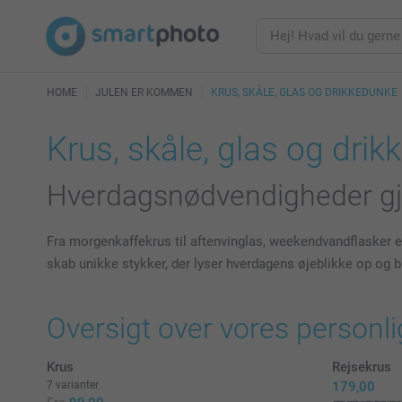
HOME
JULEN ER KOMMEN
KRUS, SKÅLE, GLAS OG DRIKKEDUNKE
Krus, skåle, glas og dri
Hverdagsnødvendigheder gjo
Fra morgenkaffekrus til aftenvinglas, weekendvandflasker ell
skab unikke stykker, der lyser hverdagens øjeblikke op og 
Oversigt over vores personli
Krus
Rejsekrus
7 varianter
179,00