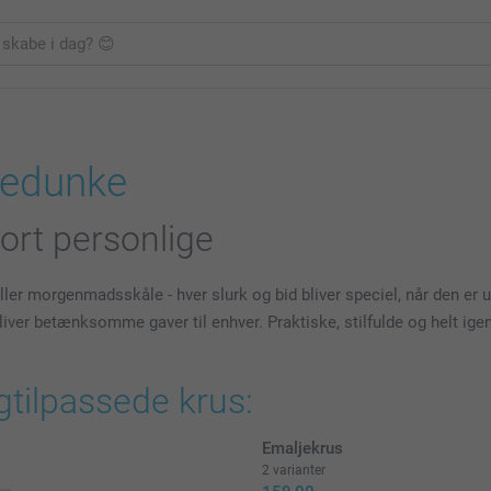
kkedunke
rt personlige
er morgenmadsskåle - hver slurk og bid bliver speciel, når den er uni
bliver betænksomme gaver til enhver. Praktiske, stilfulde og helt i
gtilpassede krus:
Emaljekrus
2 varianter