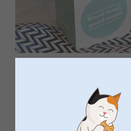
Personlige lækkerbiskener der vil over
enhver
Med personlig tilpassede produkter er det nemt at finde en g
eller bare noget at forkæle dig selv med. se alle mulighede
side og begynd at skabe velsmagende, personlige gaver! Her
slikkepinde
til en fødselsdagsfest, en
kagedåse metal
til d
en
flaskekarton i trae
til en særlig lejlighed. Med så mange