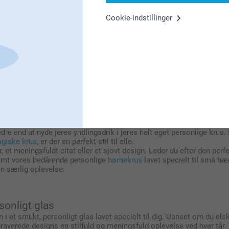
Cookie-indstillinger
åle, glas og drikkeflasker: Tilføj
kstraordinært? Vores personlige krus, skåle, vandflasker og glas f
illeder, navne eller frække beskeder for at skabe noget vidunderligt u
gør hvert øjeblik personligt og sjovt!
ra julemagien til hverdagens favoritter
edre end at nyde jeres yndlingsdrik i jeres helt eget personlige krus.
giske krus
, er der en perfekt stil til alle.
der, et meningsfuldt citat eller et sjovt design. Leder du efter den pe
mt vores bedårende personlige
børnekrus
lavet specielt til små hæ
 en særlig oplevelse.
sonligt glas
in i et smukt, personligt glas lavet specielt til dig. Uanset om du e
dgraverede designs en stilfuld og meningsfuld oplevelse ved hver tår