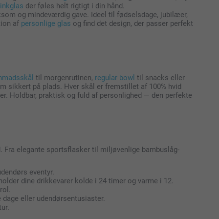
inkglas
der føles helt rigtigt i din hånd.
nksom og mindeværdig gave. Ideel til fødselsdage, jubilæer,
tion af
personlige glas
og find det design, der passer perfekt
nmadsskål
til morgenrutinen,
regular bowl
til snacks eller
m sikkert på plads. Hver skål er fremstillet af 100% hvid
r. Holdbar, praktisk og fuld af personlighed — den perfekte
d. Fra elegante sportsflasker til miljøvenlige bambuslåg-
udendørs eventyr.
older dine drikkevarer kolde i 24 timer og varme i 12.
rol.
e dage eller udendørsentusiaster.
ur.