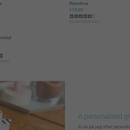
e
Rejsekrus
179,00
(6 anmeldelser)
 metal
lser)
A personalised gi
Er du på jagt efter personl