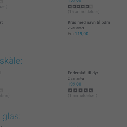
159,00
ser)
(15 anmeldelser)
æt
Krus med navn til børn
2 varianter
Fra
119,00
skåle:
l
Foderskål til dyr
2 varianter
199,00
lser)
(1 anmeldelser)
 glas: