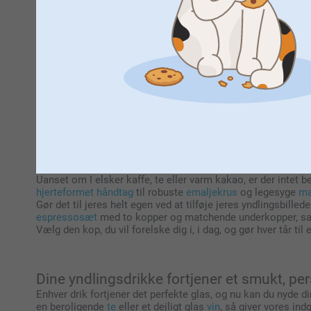
imellem finder du helt sikkert, hvad du leder efter!
Personlige krus, sk
Hvorfor nøjes med det almindelige, når du kan gøre det e
Perfekt til gaver eller som forkælelse til dig selv - tilføj b
Personlige krus skabt til hver eneste tår, f
Uanset om I elsker kaffe, te eller varm kakao, er der intet b
hjerteformet håndtag
til robuste
emaljekrus
og legesyge
ma
Gør det til jeres helt egen ved at tilføje jeres yndlingsbille
espressosæt
med to kopper og matchende underkopper, sa
Vælg den kop, du vil forelske dig i, i dag, og gør hver tår til
Dine yndlingsdrikke fortjener et smukt, per
Enhver drik fortjener det perfekte glas, og nu kan du nyde d
en beroligende
te
eller et dejligt glas
vin
, så giver vores in