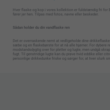
Hver flaske og kop i vores kollektion er fuldstændig fri for 
fører jer hen. Tilpas med fotos, navne eller beskeder.
Sådan holder du din vandflaske ren
Det er overraskende nemt at vedligeholde dine drikkeflasker 
sæbe og en flaskebørste for at nå alle hjørner. For dybere re
modstandsdygtig over for pletter og lugte, men undgå skrappe
fugt. Til genstridige lugte kan du prøve hvid eddike eller c
personlige drikkedunke friske og sørger for, at hver slurk s