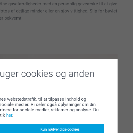
 dine gavefærdigheder med en personlig gaveæske til at give
otos af dejlige minder eller en sjov vittighed. Slip for bøvlet
 er bekvemt!
ruger cookies og anden
res webstedstrafik, til at tilpasse indhold og
l sociale medier. Vi deler også oplysninger om din
tnere for sociale medier, reklamer og analyse. Du
tik
her
.
Kun nødvendige cookies