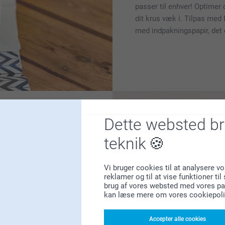
passer til enhver! Optimer
dit krus væk i. Tilpas med f
med indpakningspapir, det
Dette websted b
raske alle og
teknik
ave til enhver lejlighed
Vi bruger cookies til at analysere vo
reklamer og til at vise funktioner ti
rne på vores
mad og drikke
brug af vores websted med vores par
 er allerede nogle ideer:
kan læse mere om vores cookiepoli
ine foretrukne snacks eller
 produkter at vælge
Accepter alle cookies