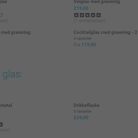
glas
Vinglas med gravering
219,00
ser)
(1 anmeldelser)
 med gravering
Cocktailglas med gravering - 2
3 varianter
Fra
119,00
 glas:
 metal
Drikkeflaske
3 varianter
239,00
lser)