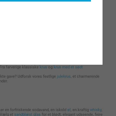
 dit personlige præg
orvandler hverdagens nødvendigheder til værdsatte minder.
nikt. Fra morgenkaffe til en anledning til at skåle om aftenen,
 Fra farverige klassiske
krus
og
krus med et sødt
rfekte gave? Udforsk vores festlige
julekrus
, et charmerende
nder.
lsker en forfriskende sodavand, en iskold
øl
, en kraftig
whisky
,
. Vælg et
sandblæst glas
for et blødt, elegant udseende, fejre