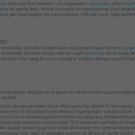
las
, eller nyd dine favoritter i et indgraveret
cocktailglas
eller
longdr
eller en særlig dato, hvilket forvandler en hverdagsting til en betæ
e glas gør hvert øjeblik lidt mere specielt. Udforsk vores fulde kollek
dyr
eramikskåle, perfekte til både børn og kæledyr! Vælg mellem
morge
le til kæledyr kommer endda med en valgfri
træholder
for at holde de
d tekst eller vælg fra vores udvalg af smukke designs og skrifttype
rikkedunke, designet til at passe til enhver livsstil og personlighe
 perfekt.
isk design og sikker skrue eller sportslåg, ideelle til træning og 
asker med en fløjlsblød fornemmelse, tilgængelige i smukke farver, h
ed solid 50 cl dobbeltvægskonstruktion for langvarig temperaturkont
d naturlige teksturer og rummelig 75 cl kapacitet—perfekte til lang
den daglige pendling og til at holde drikkevarer ved optimal temperat
ntegreret kop, ideel til udendørs eventyr og deling af varme drikke.