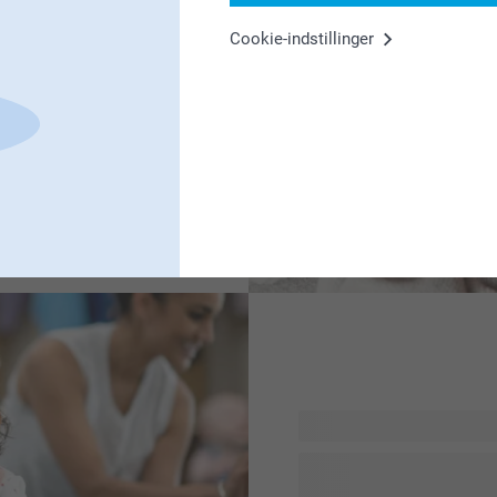
Cookie-indstillinger
n fornøjelig, men
ærligt milepæl eller blot
vækkende gaver gøre et
 unikke og praktiske gaver,
g elsket og værdsat.
Dit barns værelse er et st
fotoprodukter kan du gøre d