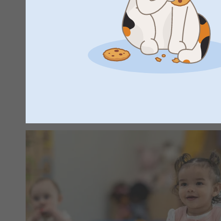
At finde den perfekte gave til en baby i dagpleje kan være e
udfordrende opgave. Uanset om du fejrer en fødselsdag, et s
ønsker at vise påskønnelse for plejepersonalet, kan tanke
varigt indtryk. Hos smartphoto tilbyder vi et bredt udvalg af
der er perfekte til babyer i dagpleje og sikrer, at de føler si