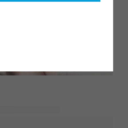
ed fyldt med varme og tryghed. Med vores personlige
et til et unikt rum, der byder dit lille vidunder velkommen.