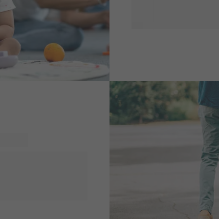
Uanset om det er en gravid
dekorationer eller en
øjeblikke.
or at få en succesfuld
nlig stempel til at undgå,
ne eller den altid populære
ries, der vil hjælpe dem
 Gør denne skolestart til