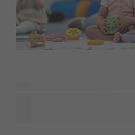
Ferien er slut, og det er tid til at vende tilbage til skolen! F
skolestart kan du overveje praktiske løsninger som en perso
at ting bliver væk, broderede håndklæder til gymnastiktimer
personaliserede drikkeflaske. Giv dine børn unikke accesso
med at skabe uforglemmelige øjeblikke i løbet af skoleåret.
en mindeværdig oplevelse!