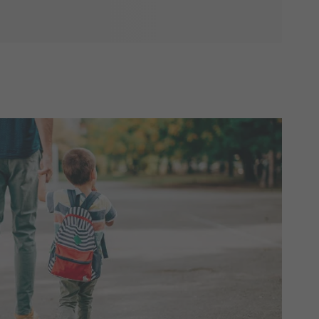
itetsdagbog fyldt med minder, personaliserede
, kan du skabe et rum, der fanger alle de særlige