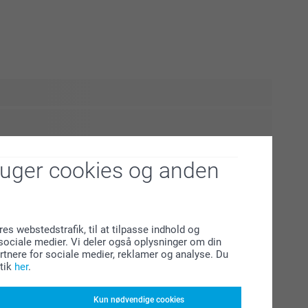
et efter barsel er en vigtig milepæl. Efter måneder sammen
e spændende og følelsesladet at starte en ny hverdag. Det
 lille, samtidig med at du glæder dig til at vende tilbage til
ruger cookies og anden
. Små personlige detaljer kan gøre overgangen lettere. Et
eller
– kan give tryghed i en travl
 hjemmet. Find inspirerende idéer til at personliggøre dine
s back to work shop.
res webstedstrafik, til at tilpasse indhold og
l sociale medier. Vi deler også oplysninger om din
tnere for sociale medier, reklamer og analyse. Du
tik
her
.
Kun nødvendige cookies