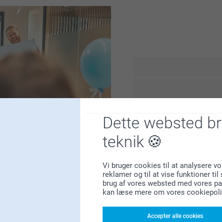
At vende tilbage til arbejd
hver dag kan det føles båd
er helt normalt at savne din
Dette websted b
kolleger og arbejdsopgaver
yndlingsfoto – på en
,
teknik
arbejdsdag og minde dig om
hverdags-essentials i vore
Vi bruger cookies til at analysere vo
reklamer og til at vise funktioner ti
brug af vores websted med vores par
kan læse mere om vores cookiepoli
Accepter alle cookies