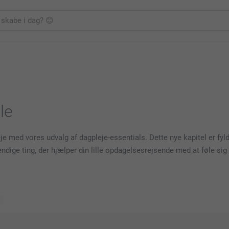
lle
je med vores udvalg af dagpleje-essentials. Dette nye kapitel er fyldt
ige ting, der hjælper din lille opdagelsesrejsende med at føle sig t
r