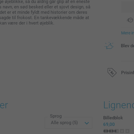
 øjeblikke, så du aldrig går glip af en eneste
 navn, en sød besked eller et sjovt design, så
 det er et minde fyldt med historier om deres
 de sagde til frokost. En tankevækkende måde at
an være der i hvert øjeblik.
Mere i
Blev d
Prisin
Alle priser in
er
Lignen
Sprog
Billedblok
69,00