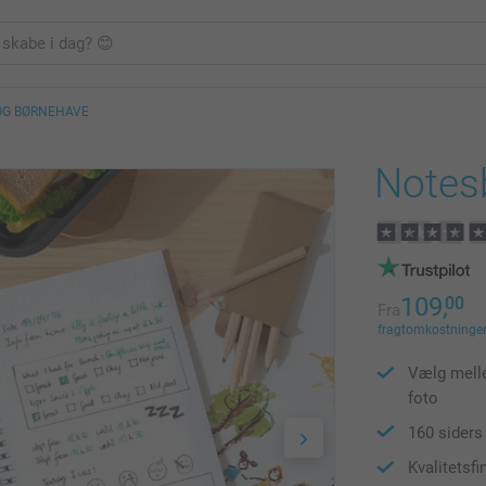
OG BØRNEHAVE
Notes
109,
00
Fra
fragtomkostninger 
Vælg melle
foto
160 siders
Kvalitetsfi