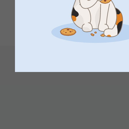
Anna-Sophie Staal-Schomann,
16.12.2020
Meget slasket og billig kvalitet. Slet ikke pengene værd
1