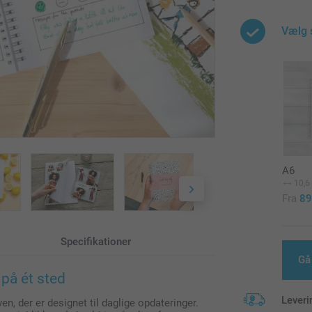
Vælg 
A6
10,6
Fra
89
Specifikationer
Gå
 på ét sted
Leveri
n, der er designet til daglige opdateringer.