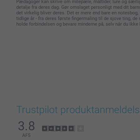
Pædagoger kan skrive om milepæle, måltider, lure og særlige
detalje fra deres dag. Gør omslaget personligt med dit barns
det virkelig bliver deres. Det er mere end bare en notesbog,
tidlige år - fra deres første fingermaling til de sjove ting,
holde forbindelsen og bevare minderne på, selv når du ikke k
Trustpilot produktanmeldels
3.8
AF
5