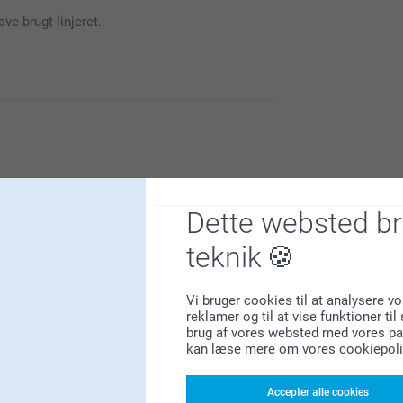
er.
ve brugt linjeret.
 vi håber du får glæde af den i lang tid
f os, det er vi glade for!
rodukt ikke er som du forventet, så vil vi
Dette websted b
oduktion. Du bedes kontakte os på
teknik
Vi bruger cookies til at analysere vo
reklamer og til at vise funktioner ti
service.
brug af vores websted med vores par
kan læse mere om vores cookiepoli
Accepter alle cookies