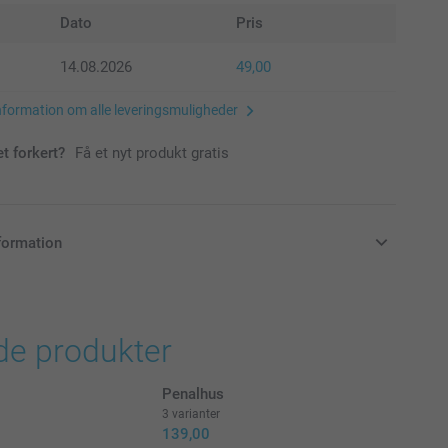
Dato
Pris
14.08.2026
49,00
nformation om alle leveringsmuligheder
et forkert?
Få et nyt produkt gratis
formation
klusive moms og uden forsendelsesomkostninger
de produkter
Penalhus
3 varianter
139,00