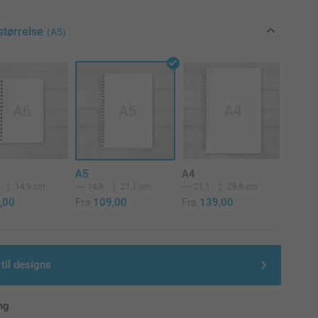
størrelse
(A5)
A5
A4
14,9 cm
14,9
21,1 cm
21,1
29,8 cm
,00
Fra
109,00
Fra
139,00
 til designs
ng