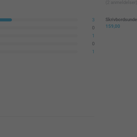
(2 anmeldelser
Skrivbordsunde
3
159,00
0
1
0
1