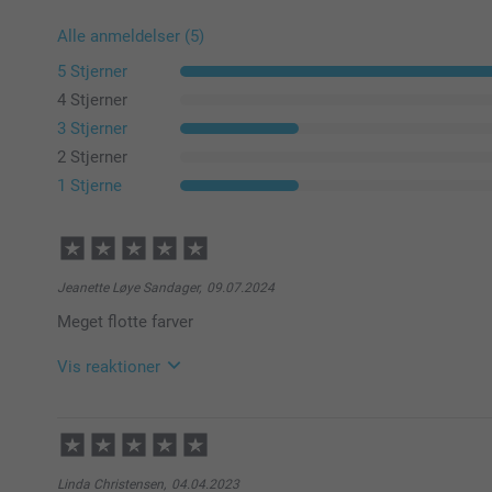
Alle anmeldelser (5)
5 Stjerner
4 Stjerner
3 Stjerner
2 Stjerner
1 Stjerne
Jeanette Løye Sandager,
09.07.2024
Meget flotte farver
Vis reaktioner
11.07.2024
08:54
Hej Jeanette
Linda Christensen,
04.04.2023