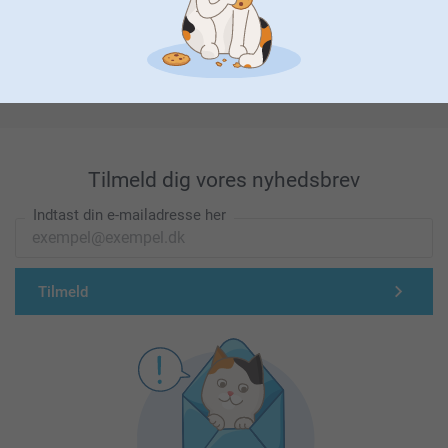
Førsteklasses kundeservice!
Tilmeld dig vores nyhedsbrev
Indtast din e-mailadresse her
Tilmeld