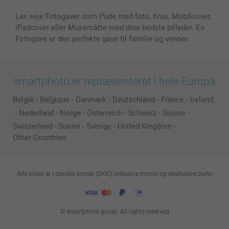
Lav seje Fotogaver som Pude med foto, Krus, Mobilcover,
iPadcover eller Musemåtte med dine bedste billeder. En
Fotogave er den perfekte gave til familie og venner.
smartphoto er repræsenteret i hele Europa
België
-
Belgique
-
Danmark
-
Deutschland
-
France
-
Ireland
-
Nederland
-
Norge
-
Österreich
-
Schweiz
-
Suisse
-
Switzerland
-
Suomi
-
Sverige
-
United Kingdom
-
Other Countries
Alle priser er i danske kroner (DKK), inklusive moms og eksklusive porto
© smartphoto group. All rights reserved