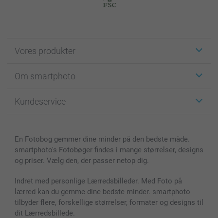
Vores produkter
Klistermærker
Om smartphoto
Fotokort
Fotogaver
Om smartphoto
Kundeservice
Fotobøger
For affiliate
Lærred & Vægdekoration
Fortrolighedserklæring
Kontakt os & FAQ
Billeder, Plakater & Fotohæfter
Cookie Policy
100% tilfredshedsgaranti
En Fotobog gemmer dine minder på den bedste måde.
Cover til mobil & tablet
Sitemap
smartbonus
smartphoto's Fotobøger findes i mange størrelser, designs
MyNameBook
Betingelser og garantier
Priser & betaling
og priser. Vælg den, der passer netop dig.
Fotokalender & Kalenderbog
Investor Relations
Status for ordrer
Fotorammer & Tilbehør
Indret med personlige Lærredsbilleder. Med Foto på
lærred kan du gemme dine bedste minder. smartphoto
Alle fotoprodukter
tilbyder flere, forskellige størrelser, formater og designs til
dit Lærredsbillede.