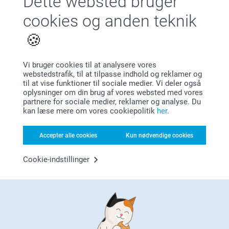
Dette websted bruger
cookies og anden teknik
Vi bruger cookies til at analysere vores
webstedstrafik, til at tilpasse indhold og reklamer og
Bonus på alle dine køb
til at vise funktioner til sociale medier. Vi deler også
oplysninger om din brug af vores websted med vores
partnere for sociale medier, reklamer og analyse. Du
kan læse mere om vores cookiepolitik
her
.
Accepter alle cookies
Kun nødvendige cookies
Cookie-indstillinger
Leder du efter inspiration?