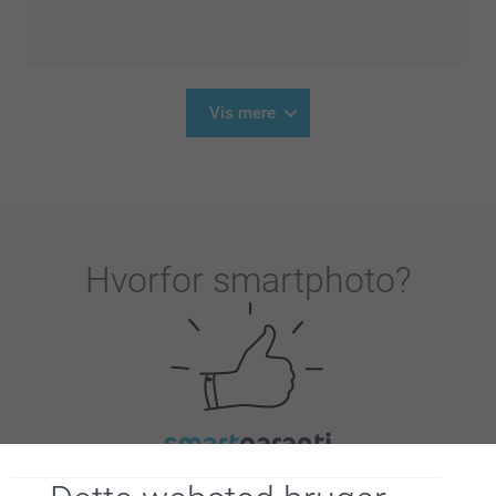
Vis mere
Hvorfor
smartphoto
?
Tilfreds kunde garanti