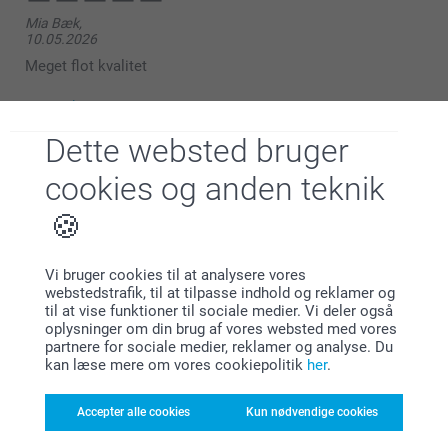
Mia Bæk,
Hej Line
10.05.2026
Tusind tak for din anmeldelse!
Meget flot kvalitet
Vi er glade for at høre, at billederne levede op til dine
Vis reaktioner
forventninger. Det betyder meget for os!
Dette websted bruger
Du er altid velkommen igen 👍
13.05.2026
09:24
cookies og anden teknik
Varme hilsner
Camilla Lerche,
Hej Mia
Zeinab @smartphoto
30.04.2026
Tusind tak for din anmeldelse!
Fine billeder - produktet var som jeg forventede
Vi bruger cookies til at analysere vores
Vi er glade for at høre, at billederne levede op til dine
webstedstrafik, til at tilpasse indhold og reklamer og
Vis reaktioner
forventninger. Det betyder meget for os!
til at vise funktioner til sociale medier. Vi deler også
oplysninger om din brug af vores websted med vores
Du er altid velkommen igen 👍
04.05.2026
partnere for sociale medier, reklamer og analyse. Du
12:24
kan læse mere om vores cookiepolitik
her
.
Varme hilsner
Hej Camilla
Michael,
Zeinab @smartphoto
22.04.2026
Accepter alle cookies
Kun nødvendige cookies
Tusind tak for din anmeldelse!
Fedt produkt!