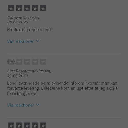
Caroline Davidsen,
08.07.2026
Produktet er super godt
Vis reaktioner
13.07.2026
10:29
Hej Caroline!
Line Brochmann Jensen,
11.05.2026
Tusind tak for den flotte anmeldelse! 🥰
Vi er rigtig glade for at høre, at du er tilfreds med
Lang leveringstid og misvisende info om hvornår man kan
dine Retro billeder fra os.
forvente levering. Billederne kom en uge efter at jeg skulle
Vi håber, du får meget glæde af dit køb!
have brugt dem.
Varme hilsner
Vis reaktioner
Helene @smartphoto
13.05.2026
09:24