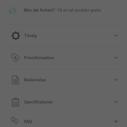
Blev det forkert?
Få et nyt produkt gratis
Tilvalg
Farve effekt
Prisinformation
Gratis
Alle priser inklusive moms og uden
Beskrivelse
forsendelsesomkostninger
Sort/Hvid
Sepia
Specifikationer
FAQ