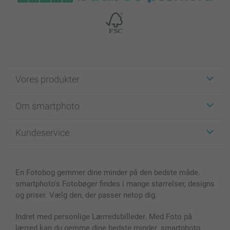
Vores produkter
Klistermærker
Om smartphoto
Fotokort
Fotogaver
Om smartphoto
Kundeservice
Fotobøger
For affiliate
Lærred & Vægdekoration
Fortrolighedserklæring
Kontakt os & FAQ
Billeder, Plakater & Fotohæfter
Cookie Policy
100% tilfredshedsgaranti
En Fotobog gemmer dine minder på den bedste måde.
Cover til mobil & tablet
Sitemap
smartbonus
smartphoto's Fotobøger findes i mange størrelser, designs
MyNameBook
Betingelser og garantier
Priser & betaling
og priser. Vælg den, der passer netop dig.
Fotokalender & Kalenderbog
Investor Relations
Status for ordrer
Fotorammer & Tilbehør
Indret med personlige Lærredsbilleder. Med Foto på
lærred kan du gemme dine bedste minder. smartphoto