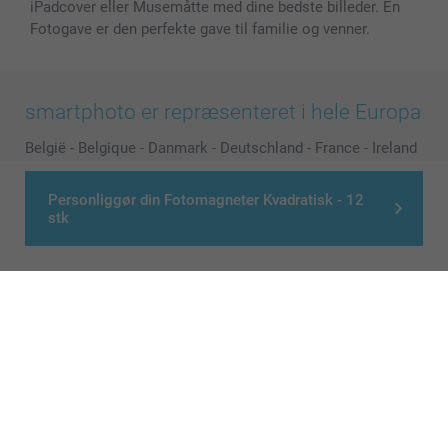
iPadcover eller Musemåtte med dine bedste billeder. En
Fotogave er den perfekte gave til familie og venner.
smartphoto er repræsenteret i hele Europa
België
-
Belgique
-
Danmark
-
Deutschland
-
France
-
Ireland
-
Nederland
-
Norge
-
Österreich
-
Schweiz
-
Suisse
-
Personliggør din Fotomagneter Kvadratisk - 12
Switzerland
-
Suomi
-
Sverige
-
United Kingdom
-
stk
Other Countries
Alle priser er i danske kroner (DKK), inklusive moms og eksklusive porto
© smartphoto group. All rights reserved