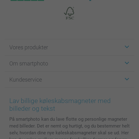
Vores produkter
Klistermærker
Om smartphoto
Fotokort
Fotogaver
Om smartphoto
Kundeservice
Fotobøger
For affiliate
Lærred & Vægdekoration
Fortrolighedserklæring
Kontakt os & FAQ
Billeder, Plakater & Fotohæfter
Cookie Policy
100% tilfredshedsgaranti
Lav billige køleskabsmagneter med
Cover til mobil & tablet
Sitemap
smartbonus
billeder og tekst
MyNameBook
Betingelser og garantier
Priser & betaling
På smartphoto kan du lave flotte og personlige magneter
Fotokalender & Kalenderbog
Investor Relations
Status for ordrer
med billeder. Det er nemt og hurtigt, og du bestemmer helt
Fotorammer & Tilbehør
selv, hvordan dine nye køleskabsmagneter skal se ud. Her
Alle fotoprodukter