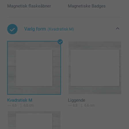
Magnetisk flaskeåbner
Magnetiske Badges
Vælg form
(Kvadratisk M)
Kvadratisk M
Liggende
6,6
6,6 cm
8,8
6,6 cm