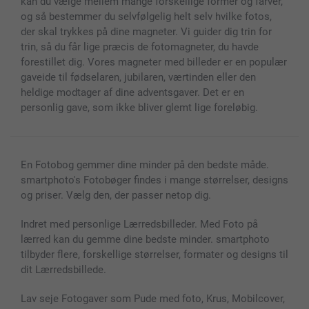
kan du vælge mellem mange forskellige former og farver,
og så bestemmer du selvfølgelig helt selv hvilke fotos,
der skal trykkes på dine magneter. Vi guider dig trin for
trin, så du får lige præcis de fotomagneter, du havde
forestillet dig. Vores magneter med billeder er en populær
gaveide til fødselaren, jubilaren, værtinden eller den
heldige modtager af dine adventsgaver. Det er en
personlig gave, som ikke bliver glemt lige foreløbig.
En Fotobog gemmer dine minder på den bedste måde.
smartphoto's Fotobøger findes i mange størrelser, designs
og priser. Vælg den, der passer netop dig.
Indret med personlige Lærredsbilleder. Med Foto på
lærred kan du gemme dine bedste minder. smartphoto
tilbyder flere, forskellige størrelser, formater og designs til
dit Lærredsbillede.
Lav seje Fotogaver som Pude med foto, Krus, Mobilcover,