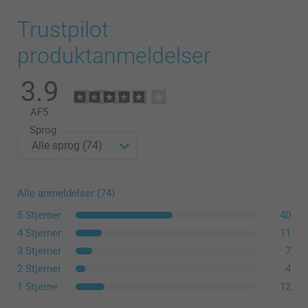
Trustpilot
Nyt materiale
produktanmeldelser
3.9
AF
5
Sprog
Alle anmeldelser (74)
5 Stjerner
40
4 Stjerner
11
3 Stjerner
7
2 Stjerner
4
1 Stjerne
12