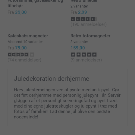
Fotorammer, gaveæsker og
Retro Billeder
hånden og ikke kun digitalt i telefonen eller
tilbehør
computeren :)
2 varianter
Fra
39,00
Fra
2,99
Tak fordi du valgte at bestille hos os.
(190 anmeldelser)
Varme hilsner
Køleskabsmagneter
Retro fotomagneter
Zeinab/Smartphoto
Mere end 10 varianter
3 varianter
Fra
79,00
159,00
(74 anmeldelser)
(9 anmeldelser)
Juledekoration derhjemme
Hæv julestemningen ved at pynte med unik pynt. Gør
det fint derhjemme med personlig julepynt i år. Servér
gløggen af et personligt serveringsfad og pynt træet
med dine egne juletræskugler og julepynt i træ med
fotos af familien! Lad denne jul blive den bedste
nogensinde!