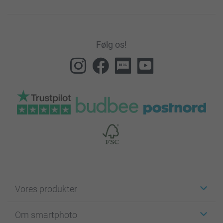
Følg os!
Vores produkter
Klistermærker
Om smartphoto
Fotokort