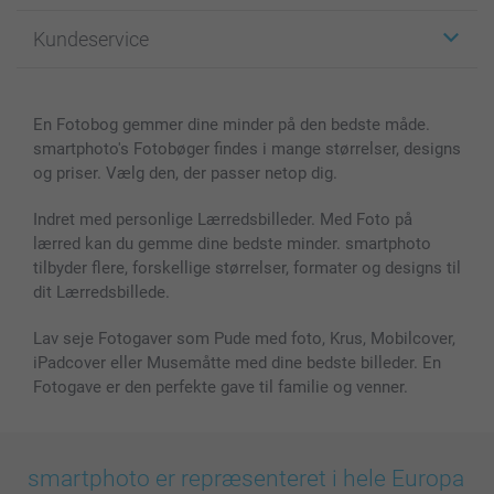
Fotogaver
Om smartphoto
Kundeservice
Fotobøger
For affiliate
Lærred & Vægdekoration
Fortrolighedserklæring
Kontakt os & FAQ
Billeder, Plakater & Fotohæfter
Cookie Policy
100% tilfredshedsgaranti
En Fotobog gemmer dine minder på den bedste måde.
Cover til mobil & tablet
Sitemap
smartbonus
smartphoto's Fotobøger findes i mange størrelser, designs
MyNameBook
Betingelser og garantier
Priser & betaling
og priser. Vælg den, der passer netop dig.
Fotokalender & Kalenderbog
Investor Relations
Status for ordrer
Fotorammer & Tilbehør
Indret med personlige Lærredsbilleder. Med Foto på
lærred kan du gemme dine bedste minder. smartphoto
Alle fotoprodukter
tilbyder flere, forskellige størrelser, formater og designs til
dit Lærredsbillede.
Lav seje Fotogaver som Pude med foto, Krus, Mobilcover,
iPadcover eller Musemåtte med dine bedste billeder. En
Fotogave er den perfekte gave til familie og venner.
smartphoto er repræsenteret i hele Europa