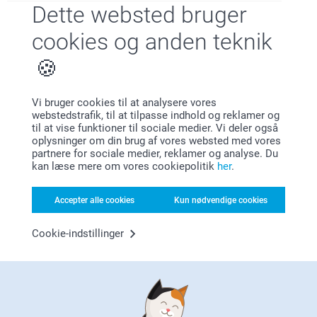
Dette websted bruger
Tilfreds kunde garanti
cookies og anden teknik
Vi bruger cookies til at analysere vores
webstedstrafik, til at tilpasse indhold og reklamer og
til at vise funktioner til sociale medier. Vi deler også
Bonus på alle dine køb
oplysninger om din brug af vores websted med vores
partnere for sociale medier, reklamer og analyse. Du
kan læse mere om vores cookiepolitik
her
.
Accepter alle cookies
Kun nødvendige cookies
Cookie-indstillinger
Leder du efter inspiration?