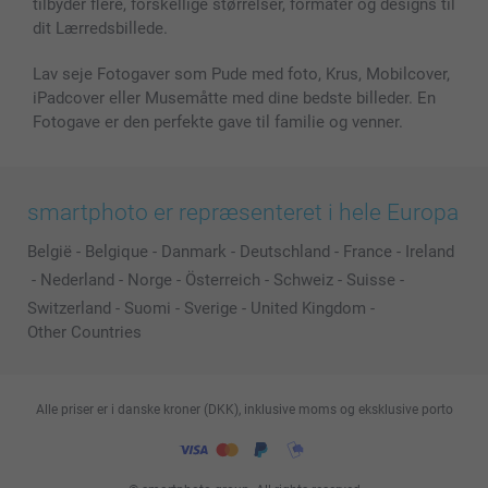
tilbyder flere, forskellige størrelser, formater og designs til
dit Lærredsbillede.
Lav seje Fotogaver som Pude med foto, Krus, Mobilcover,
iPadcover eller Musemåtte med dine bedste billeder. En
Fotogave er den perfekte gave til familie og venner.
smartphoto er repræsenteret i hele Europa
België
-
Belgique
-
Danmark
-
Deutschland
-
France
-
Ireland
-
Nederland
-
Norge
-
Österreich
-
Schweiz
-
Suisse
-
Switzerland
-
Suomi
-
Sverige
-
United Kingdom
-
Other Countries
Alle priser er i danske kroner (DKK), inklusive moms og eksklusive porto