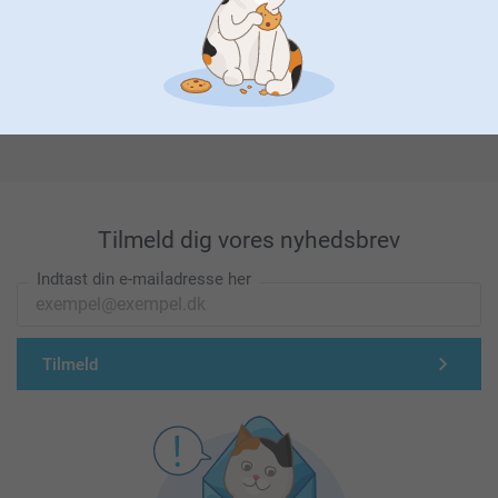
Førsteklasses kundeservice!
Tilmeld dig vores nyhedsbrev
Indtast din e-mailadresse her
Tilmeld