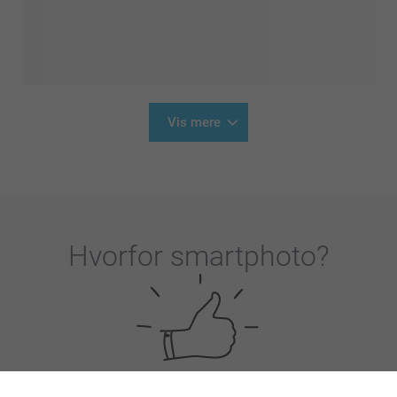
Vis mere
Hvorfor
smartphoto
?