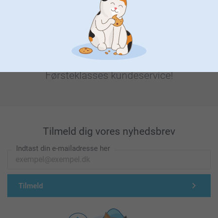
Førsteklasses kundeservice!
Tilmeld dig vores nyhedsbrev
Indtast din e-mailadresse her
Tilmeld