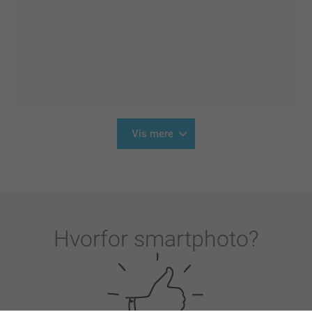
Vis mere
Hvorfor
smartphoto
?