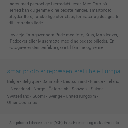
Fotorammer & Tilbehør
Indret med personlige Lærredsbilleder. Med Foto på
lærred kan du gemme dine bedste minder. smartphoto
Alle fotoprodukter
tilbyder flere, forskellige størrelser, formater og designs til
dit Lærredsbillede.
Lav seje Fotogaver som Pude med foto, Krus, Mobilcover,
iPadcover eller Musemåtte med dine bedste billeder. En
Fotogave er den perfekte gave til familie og venner.
smartphoto er repræsenteret i hele Europa
België
-
Belgique
-
Danmark
-
Deutschland
-
France
-
Ireland
-
Nederland
-
Norge
-
Österreich
-
Schweiz
-
Suisse
-
Switzerland
-
Suomi
-
Sverige
-
United Kingdom
-
Other Countries
Alle priser er i danske kroner (DKK), inklusive moms og eksklusive porto