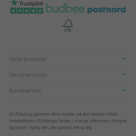
Vores produkter
Klistermærker
Om smartphoto
Fotokort
Fotogaver
Om smartphoto
Kundeservice
Fotobøger
For affiliate
Lærred & Vægdekoration
Fortrolighedserklæring
Kontakt os & FAQ
Billeder, Plakater & Fotohæfter
Cookie Policy
100% tilfredshedsgaranti
En Fotobog gemmer dine minder på den bedste måde.
Cover til mobil & tablet
Sitemap
smartbonus
smartphoto's Fotobøger findes i mange størrelser, designs
MyNameBook
Betingelser og garantier
Priser & betaling
og priser. Vælg den, der passer netop dig.
Fotokalender & Kalenderbog
Investor Relations
Status for ordrer