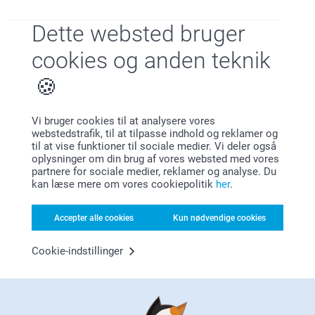
Dette websted bruger
Tilfreds kunde garanti
cookies og anden teknik
Vi bruger cookies til at analysere vores
webstedstrafik, til at tilpasse indhold og reklamer og
til at vise funktioner til sociale medier. Vi deler også
oplysninger om din brug af vores websted med vores
partnere for sociale medier, reklamer og analyse. Du
Bonus på alle dine køb
kan læse mere om vores cookiepolitik
her
.
Accepter alle cookies
Kun nødvendige cookies
Cookie-indstillinger
Leder du efter inspiration?