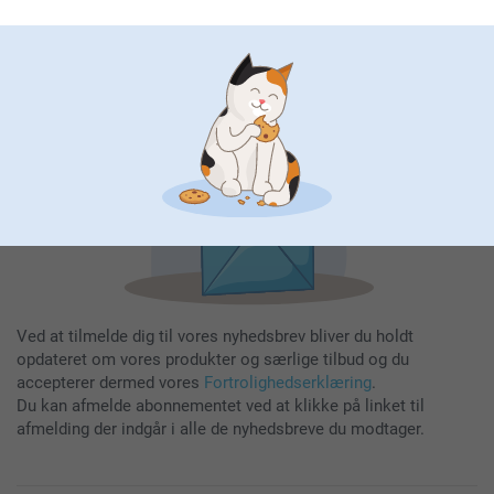
Indtast din e-mailadresse her
Tilmeld
Ved at tilmelde dig til vores nyhedsbrev bliver du holdt
opdateret om vores produkter og særlige tilbud og du
accepterer dermed vores
Fortrolighedserklæring
.
Du kan afmelde abonnementet ved at klikke på linket til
afmelding der indgår i alle de nyhedsbreve du modtager.