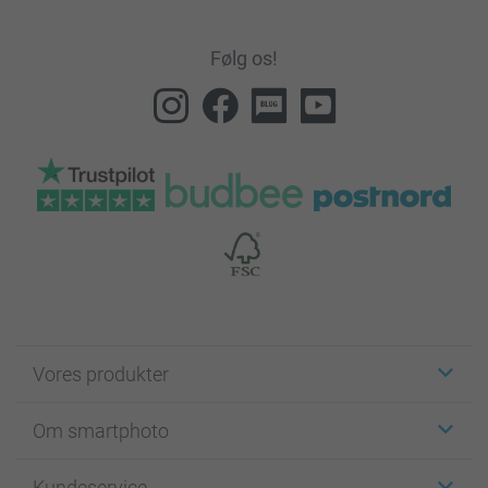
Følg os!
Vores produkter
Klistermærker
Om smartphoto
Fotokort
Fotogaver
Om smartphoto
Kundeservice