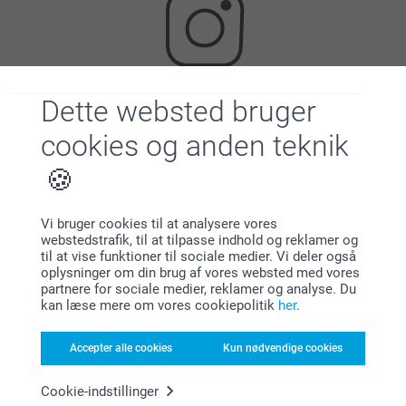
Dette websted bruger
Leder du efter inspiration?
cookies og anden teknik
Vi bruger cookies til at analysere vores
webstedstrafik, til at tilpasse indhold og reklamer og
til at vise funktioner til sociale medier. Vi deler også
oplysninger om din brug af vores websted med vores
Førsteklasses kundeservice!
partnere for sociale medier, reklamer og analyse. Du
kan læse mere om vores cookiepolitik
her
.
Accepter alle cookies
Kun nødvendige cookies
Tilmeld dig vores nyhedsbrev
Cookie-indstillinger