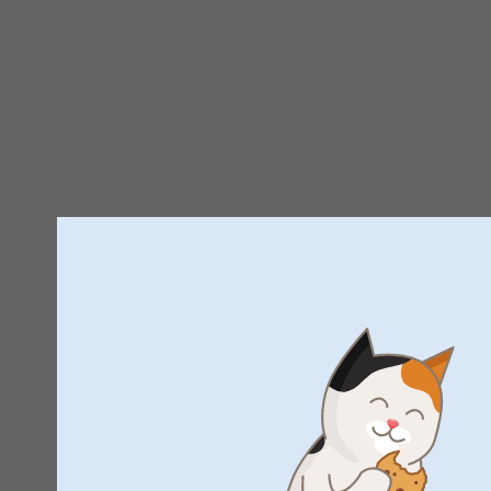
Trustpilot produktanmeldels
4.7
AF
5
Alle anmeldelser (36)
5 Stjerner
4 Stjerner
3 Stjerner