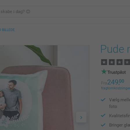
 BILLEDE
Pude 
249,
00
Fra
fragtomkostninger 
Vælg melle
foto
Kvalitetsfi
Bringer gl