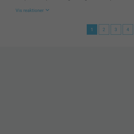
Kirsi @smartphoto
Vis reaktioner
11.12.2023
1
2
3
4
15:36
Hej Ann
Tusind tak for din dejlige anmeldelse og dine 5 stjern
Det glæder os at du er så tilfreds med din pude og vi 
Hav en fortsat god dag!
Venlig hilsen
Zeinab @smartphoto