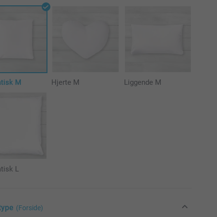
atisk M
Hjerte M
Liggende M
tisk L
type
(Forside)