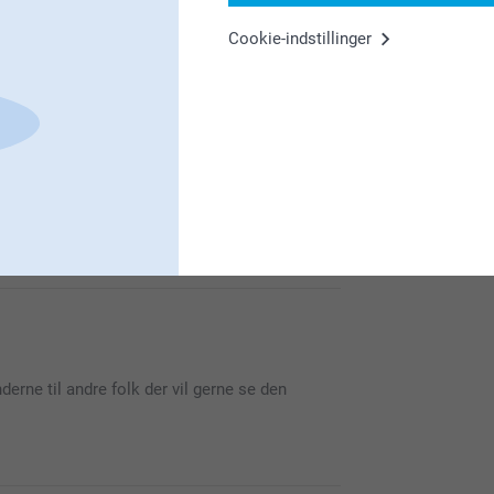
0
Cookie-indstillinger
2
e og billeder var helt perfekte.
rne til andre folk der vil gerne se den
den var helt perfekte selvom stoffet var lidt