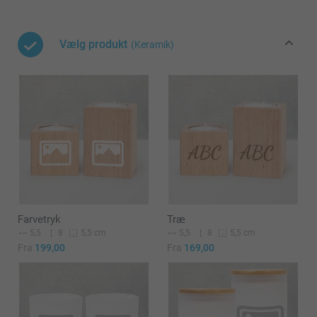
Vælg produkt
(Keramik)
Farvetryk
Træ
5,5
8
5,5
8
5,5 cm
5,5 cm
Fra
199,00
Fra
169,00