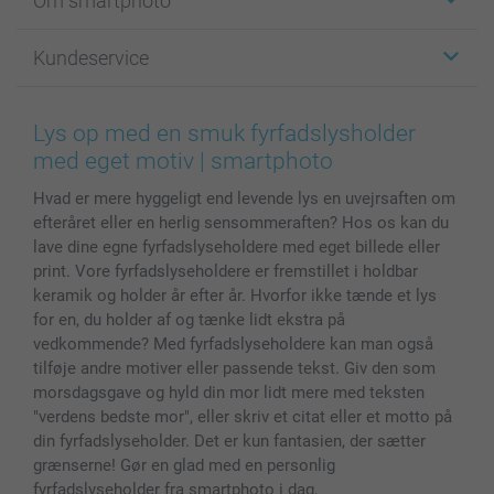
Om smartphoto
Fotokort
Fotogaver
Om smartphoto
Kundeservice
Fotobøger
For affiliate
Lærred & Vægdekoration
Fortrolighedserklæring
Kontakt os & FAQ
Billeder, Plakater & Fotohæfter
Cookie Policy
100% tilfredshedsgaranti
Lys op med en smuk fyrfadslysholder
Cover til mobil & tablet
Sitemap
smartbonus
med eget motiv | smartphoto
MyNameBook
Betingelser og garantier
Priser & betaling
Hvad er mere hyggeligt end levende lys en uvejrsaften om
Fotokalender & Kalenderbog
Investor Relations
Status for ordrer
efteråret eller en herlig sensommeraften? Hos os kan du
Fotorammer & Tilbehør
lave dine egne fyrfadslyseholdere med eget billede eller
Alle fotoprodukter
print. Vore fyrfadslyseholdere er fremstillet i holdbar
keramik og holder år efter år. Hvorfor ikke tænde et lys
for en, du holder af og tænke lidt ekstra på
vedkommende? Med fyrfadslyseholdere kan man også
tilføje andre motiver eller passende tekst. Giv den som
morsdagsgave og hyld din mor lidt mere med teksten
"verdens bedste mor", eller skriv et citat eller et motto på
din fyrfadslyseholder. Det er kun fantasien, der sætter
grænserne! Gør en glad med en personlig
fyrfadslyseholder fra smartphoto i dag,