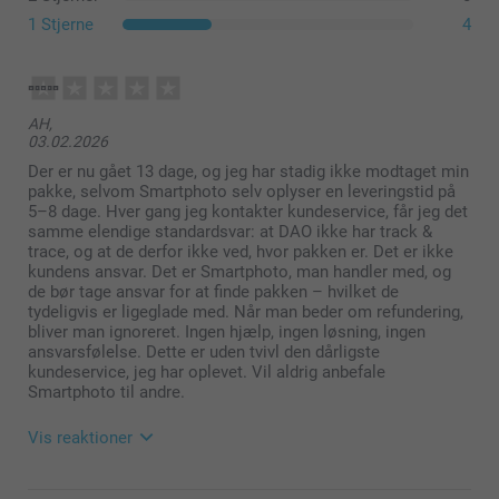
1 Stjerne
4
AH,
03.02.2026
Der er nu gået 13 dage, og jeg har stadig ikke modtaget min
pakke, selvom Smartphoto selv oplyser en leveringstid på
5–8 dage. Hver gang jeg kontakter kundeservice, får jeg det
samme elendige standardsvar: at DAO ikke har track &
trace, og at de derfor ikke ved, hvor pakken er. Det er ikke
kundens ansvar. Det er Smartphoto, man handler med, og
Frostet, gennemsigtigt glas (Lille & Stor)
de bør tage ansvar for at finde pakken – hvilket de
Bambuslåg (Stor)
tydeligvis er ligeglade med. Når man beder om refundering,
Gummibånd for at sikre en lufttæt lukning (Stor)
bliver man ignoreret. Ingen hjælp, ingen løsning, ingen
ansvarsfølelse. Dette er uden tvivl den dårligste
kundeservice, jeg har oplevet. Vil aldrig anbefale
Smartphoto til andre.
Vis reaktioner
05.02.2026