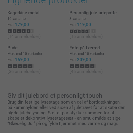
Lignende produkter
Vi er glade over at du er tilfreds med dt fyrfadsholder
Kagedåse metal
Personlig jule-urtepotte
Hav en fortsat god dag!
10 varianter
3 varianter
Fra
179,00
Fra
119,00
Venlig hilsen
(14 anmeldelser)
(16 anmeldelser)
Zeinab @smartphoto
Pude
Foto på Lærred
Mere end 10 varianter
Mere end 10 varianter
Fra
169,00
Fra
209,00
(36 anmeldelser)
(46 anmeldelser)
Giv dit julebord et personligt touch
Brug din festlige lysestage som en del af borddækningen,
på kaminhylden eller ved siden af juletræet for at skabe den
bløde julebelysning. Sæt et par stykker sammen for at
skabe et dekorativt lysestagesæt - en smuk måde at sige
“Glædelig Jul” på og fylde hjemmet med varme og magi.