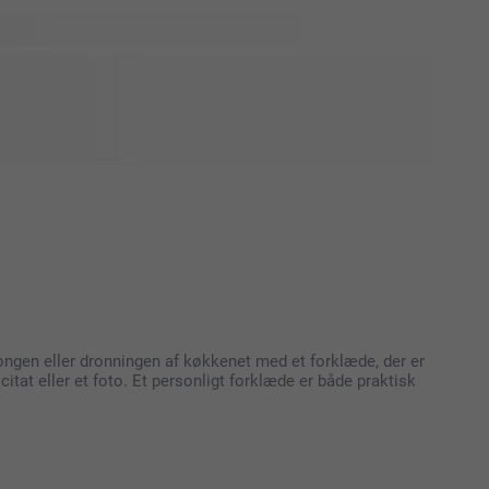
 mange kreative muligheder for at personliggøre ikke bare
t eller haven, men også til badeværelset og garderoben!
et til dig selv eller en gave til en anden - vi har masser af
du leder efter. Med en
it badeværelse eller din garderobe kan du nemt skabe dine
kongen eller dronningen af køkkenet med et forklæde, der er
itat eller et foto. Et personligt forklæde er både praktisk