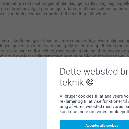
t. Uanset om det skal bruges til den daglige madlavning, bagning ell
r du et bredt udvalg af personlige forklæder til både voksne og børn
 et forklæde, der passer perfekt til din stil og dit behov.
e børn i køkkenet giver både en større madglæde, selvstændighed og
ingen sjovere og mere overskuelig. Børn ser ofte op til deres mor 
er det ikke bare en flot helhed, men også en følelse af fællesskab o
et om du vælger yndlingsmotivet som print eller et broderet navn. M
avningen til en glædelig og mindeværdig oplevelse for hele familien
Dette websted b
teknik
t
g stil, så du kan beskytte dit tøj mod pletter, uanset om du står i k
Vi bruger cookies til at analysere vo
ffineret udtryk med navn eller initialer, eller et forklæde med billed
reklamer og til at vise funktioner ti
et forklæde, der passer til dig og dit hjem. De fleste af vores for
brug af vores websted med vores par
orklæde er fremstillet af. Et personligt forklæde er desuden en oplag
kan læse mere om vores cookiepoli
e med tryk er den perfekte gave til alle særlige anledninger, fordi 
 dermed benyttes uanset størrelse.
Accepter alle cookies