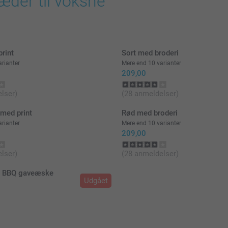
æder til voksne
rint
Sort med broderi
rianter
Mere end 10 varianter
209,00
lser)
(28 anmeldelser)
med print
Rød med broderi
rianter
Mere end 10 varianter
209,00
lser)
(28 anmeldelser)
e BBQ gaveæske
Udgået