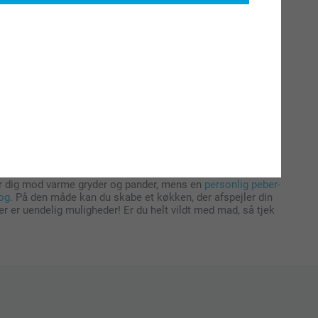
rskellige farver som hvid, beige, sort, bordeaux og rød, så du
både ser godt ud og passer til enhver anledning. Du kan selv
 farverige motiver, billeder eller tekst, der gør dit forklæde
 både børn og voksne har forklæder i samme stil – perfekt
kan vælge netop det udtryk, der afspejler din personlighed
øje meget mere personlighed til køkkenet? Du kan nemt lave
r dig mod varme gryder og pander, mens en
personlig peber-
og
. På den måde kan du skabe et køkken, der afspejler din
r er uendelig muligheder! Er du helt vildt med mad, så tjek