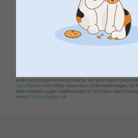
Design et forklæde med billede - vælg mell
Med et personligt forklæde kan du skabe et helt unikt udtryk,
kan vælge det look, der matcher din smag og dit køkken. Uans
vælge mellem broderi og print: broderi giver et elegant og hol
endnu mere personligt. For at gøre madlavningen sjovere o
som gave eller til særlige lejligheder. Vores forklæder fås e
og gør dit forklæde helt unikt.
Tilføj personlighed til køkkenet
Et udstyret med et godt forklæde er du klar til at begive d
andre personlige køkkenprodukter, der giver både funktionali
og saltkværn
kan tilføje ekstra sjov til borddækningen. Du 
personlighed og gør madlavningen til en endnu større fornøj
vores
Foodie-designs
ud.