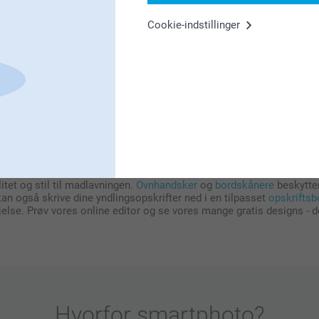
em forskellige farver
Cookie-indstillinger
 der passer perfekt til både stil og behov. Vi tilbyder forklæder i fo
et hvilken farve du vælger, får du et forklæde af høj kvalitet, der 
dbart resultat med navn eller initialer, mens print giver mulighed for
g skabe en følelse af fællesskab kan du bestille matchende sæt, så
nten med tryk eller broderi, og der findes et væld af designs, så du 
ig i kast med madlavningen. Men hvorfor stoppe der, når du kan tilf
tet og stil til madlavningen.
Ovnhandsker
og
bordskånere
beskytte
kan også skrive dine yndlingsopskrifter ned i en tilpasset
opskriftsb
else. Prøv vores online editor og se vores mange gratis designs - de
Hvorfor
smartphoto
?