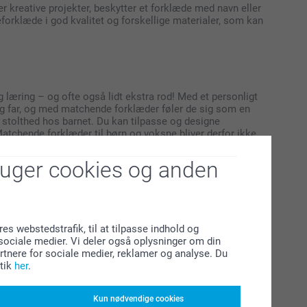
er kreative projekter, beskytter et forklæde med navn eller
eforklæde i god kvalitet og forskellige materialer, som kan
 læring – og ofte også lidt ekstra rod! Med et personligt
og far, og med matchende forklæder føler de sig som en
g stolthed hos barnet. Du kan tilpasse og designe
atchende forklæder til børn og voksne bliver derfor ikke
, der inspirerer til kreativitet, samarbejde og
ruger cookies og anden
økkenet, ved grillen eller arbejder i haven. Du kan vælge et
res webstedstrafik, til at tilpasse indhold og
e, hvor du kan gøre forklædet sjovt og personligt. Vores
l sociale medier. Vi deler også oplysninger om din
klæder er lavet af 100% oeko tex bomuld – se
tnere for sociale medier, reklamer og analyse. Du
t gaveidé til fødselsdage, mors dag, fars dag, polterabend
tik
her
.
det både er praktisk og personligt, og modtageren kan bruge
Kun nødvendige cookies