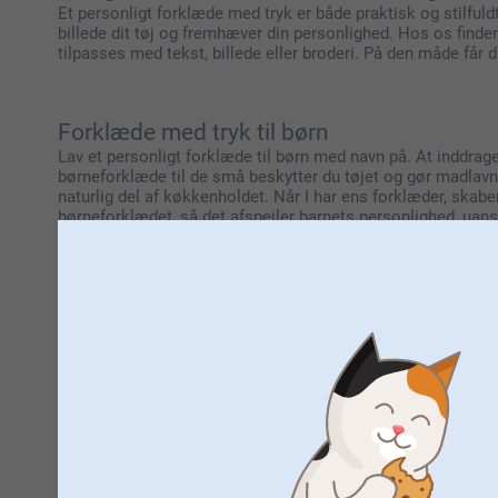
Et personligt forklæde med tryk er både praktisk og stilfuld
billede dit tøj og fremhæver din personlighed. Hos os finde
tilpasses med tekst, billede eller broderi. På den måde får du
Forklæde med tryk til børn
Lav et personligt forklæde til børn med navn på. At inddrag
børneforklæde til de små beskytter du tøjet og gør madlavn
naturlig del af køkkenholdet. Når I har ens forklæder, skab
børneforklædet, så det afspejler barnets personlighed, uans
kun en betænksom gave, men også et redskab til at gøre madl
velsmagende retter.
Personlige forklæder til voksne i høj kvalite
Et personligt forklæde til voksne kombinerer funktionalitet o
tilpasset forklæde i høj kvalitet med broderi, der giver et ra
mange smukke designs og materialer gør det muligt at finde 
specifikationerne for at finde ud af, hvilket materiale dit f
eller som en betænksom gave til én i din familie. Et forklæd
det igen og igen. Forklædet har justerbare stropper, og kan