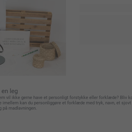
Hos smartphoto tilbyder vi
dine forklæder til køkkene
Uanset om du leder efter nog
ideer til at finde lige det, 
til dit køkken, din have, d
yndlingstekstilprodukter.
 en leg
m vil ikke gerne have et personligt forstykke eller forklæde? Bliv 
e imellem kan du personliggøre et forklæde med tryk, navn, et sjovt c
ræg på madlavningen.