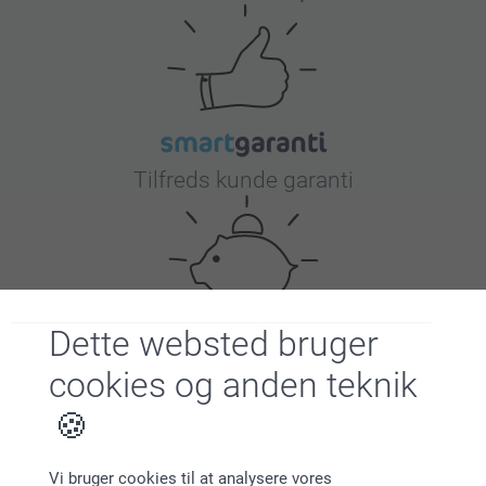
Tilfreds kunde garanti
Dette websted bruger
Bonus på alle dine køb
cookies og anden teknik
Vi bruger cookies til at analysere vores