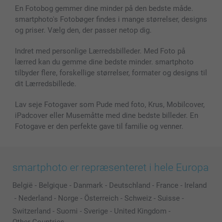
En Fotobog gemmer dine minder på den bedste måde.
Cover til mobil & tablet
Sitemap
smartbonus
smartphoto's Fotobøger findes i mange størrelser, designs
MyNameBook
Betingelser og garantier
Priser & betaling
og priser. Vælg den, der passer netop dig.
Fotokalender & Kalenderbog
Investor Relations
Status for ordrer
Fotorammer & Tilbehør
Indret med personlige Lærredsbilleder. Med Foto på
lærred kan du gemme dine bedste minder. smartphoto
Alle fotoprodukter
tilbyder flere, forskellige størrelser, formater og designs til
dit Lærredsbillede.
Lav seje Fotogaver som Pude med foto, Krus, Mobilcover,
iPadcover eller Musemåtte med dine bedste billeder. En
Fotogave er den perfekte gave til familie og venner.
smartphoto er repræsenteret i hele Europa
België
-
Belgique
-
Danmark
-
Deutschland
-
France
-
Ireland
-
Nederland
-
Norge
-
Österreich
-
Schweiz
-
Suisse
-
Switzerland
-
Suomi
-
Sverige
-
United Kingdom
-