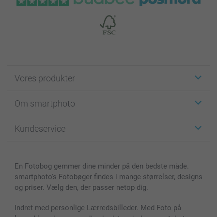
Vores produkter
Klistermærker
Om smartphoto
Fotokort
Fotogaver
Om smartphoto
Kundeservice
Fotobøger
For affiliate
Lærred & Vægdekoration
Fortrolighedserklæring
Kontakt os & FAQ
Billeder, Plakater & Fotohæfter
Cookie Policy
100% tilfredshedsgaranti
En Fotobog gemmer dine minder på den bedste måde.
Cover til mobil & tablet
Sitemap
smartbonus
smartphoto's Fotobøger findes i mange størrelser, designs
MyNameBook
Betingelser og garantier
Priser & betaling
og priser. Vælg den, der passer netop dig.
Fotokalender & Kalenderbog
Investor Relations
Status for ordrer
Fotorammer & Tilbehør
Indret med personlige Lærredsbilleder. Med Foto på