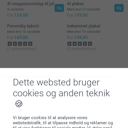
AI magasinomslag til jul
AI plakat
Ny
Ny
4 varianter
Mere end 10 varianter
Fra
159,00
Fra
139,00
Personlig bykort
Indrammet plakat
Mere end 10 varianter
Mere end 10 varianter
Fra
169,00
Fra
198,00
(1 anmeldelser)
(3 anmeldelser)
Dette websted bruger
Hvorfor
smartphoto
?
cookies og anden teknik
Vi bruger cookies til at analysere vores
webstedstrafik, til at tilpasse indhold og reklamer og