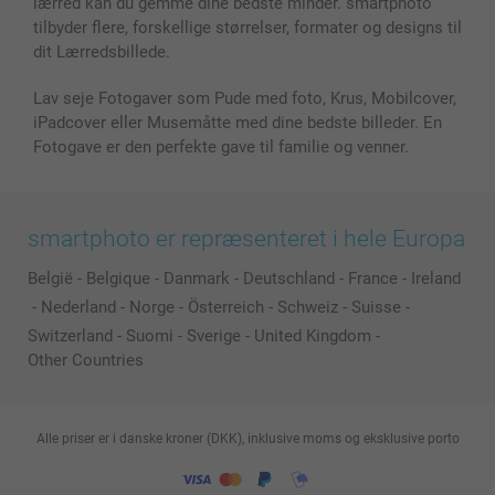
lærred kan du gemme dine bedste minder. smartphoto
Alle fotoprodukter
tilbyder flere, forskellige størrelser, formater og designs til
dit Lærredsbillede.
Lav seje Fotogaver som Pude med foto, Krus, Mobilcover,
iPadcover eller Musemåtte med dine bedste billeder. En
Fotogave er den perfekte gave til familie og venner.
smartphoto er repræsenteret i hele Europa
België
-
Belgique
-
Danmark
-
Deutschland
-
France
-
Ireland
-
Nederland
-
Norge
-
Österreich
-
Schweiz
-
Suisse
-
Switzerland
-
Suomi
-
Sverige
-
United Kingdom
-
Other Countries
Alle priser er i danske kroner (DKK), inklusive moms og eksklusive porto